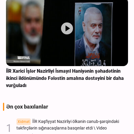
İİR Xarici İşlər Nazirliyi İsmayıl Haniyənin şəhadətinin
ikinci ildönümündə Fələstin amalına dəstəyini bir daha
vurğuladı
Ən çox baxılanlar
İİR Kəşfiyyat Nazirliyi ölkənin cənub-şərqindəki
Xidmət
təkfirçilərin sığınacaqlarına basqınlar etdi \ Video