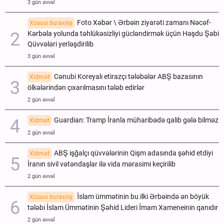
3 gün əvvəl
Foto Xəbər \ Ərbəin ziyarəti zamanı Nəcəf-
Xüsusi buraxılış
Kərbəla yolunda təhlükəsizliyi gücləndirmək üçün Həşdu Şəbi
Qüvvələri yerləşdirilib
3 gün əvvəl
Cənubi Koreyalı etirazçı tələbələr ABŞ bazasının
Xidmət
ölkələrindən çıxarılmasını tələb edirlər
2 gün əvvəl
Guardian: Tramp İranla müharibədə qalib gələ bilməz
Xidmət
2 gün əvvəl
ABŞ işğalçı qüvvələrinin Qişm adasında şəhid etdiyi
Xidmət
İranın sivil vətəndaşlar ilə vida mərasimi keçirilib
2 gün əvvəl
İslam ümmətinin bu ilki Ərbəində ən böyük
Xüsusi buraxılış
tələbi İslam Ümmətinin Şəhid Lideri İmam Xameneinin qanıdır
2 gün əvvəl