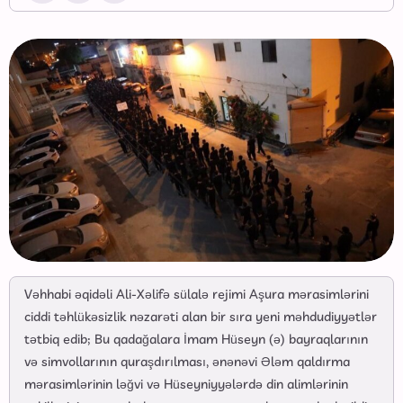
Vəhhabi əqidəli Ali-Xəlifə sülalə rejimi Aşura mərasimlərini
ciddi təhlükəsizlik nəzarəti alan bir sıra yeni məhdudiyyətlər
tətbiq edib; Bu qadağalara İmam Hüseyn (ə) bayraqlarının
və simvollarının quraşdırılması, ənənəvi Ələm qaldırma
mərasimlərinin ləğvi və Hüseyniyyələrdə din alimlərinin