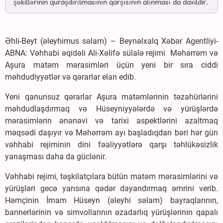
şəkillərinin quraşdırılmasının qarşısının alınması da daxildir.
Əhli-Beyt (əleyhimus səlam) – Beynəlxalq Xəbər Agentliyi-
ABNA: Vəhhabi əqidəli Ali-Xəlifə sülalə rejimi Məhərrəm və
Aşura matəm mərasimləri üçün yeni bir sıra ciddi
məhdudiyyətlər və qərarlar elan edib.
Yeni qanunsuz qərarlar Aşura matəmlərinin təzahürlərini
məhdudlaşdırmaq və Hüseyniyyələrdə və yürüşlərdə
mərasimlərin ənənəvi və tarixi aspektlərini azaltmaq
məqsədi daşıyır və Məhərrəm ayı başladıqdan bəri hər gün
vəhhabi rejiminin dini fəaliyyətlərə qarşı təhlükəsizlik
yanaşması daha da güclənir.
Vəhhabi rejimi, təşkilatçılara bütün matəm mərasimlərini və
yürüşləri gecə yarısına qədər dayandırmaq əmrini verib.
Həmçinin İmam Hüseyn (əleyhi səlam) bayraqlarının,
bannerlərinin və simvollarının əzadarlıq yürüşlərinin qapalı