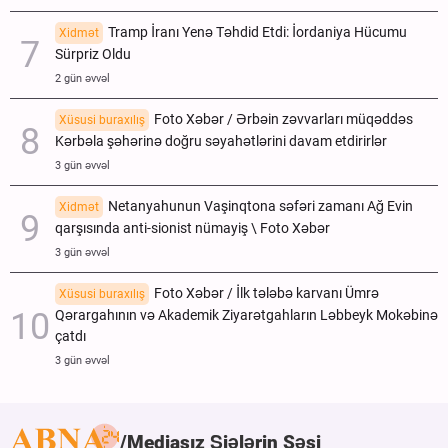
Tramp İranı Yenə Təhdid Etdi: İordaniya Hücumu
Xidmət
Sürpriz Oldu
2 gün əvvəl
Foto Xəbər / Ərbəin zəvvarları müqəddəs
Xüsusi buraxılış
Kərbəla şəhərinə doğru səyahətlərini davam etdirirlər
3 gün əvvəl
Netanyahunun Vaşinqtona səfəri zamanı Ağ Evin
Xidmət
qarşısında anti-sionist nümayiş \ Foto Xəbər
3 gün əvvəl
Foto Xəbər / İlk tələbə karvanı Ümrə
Xüsusi buraxılış
Qərargahının və Akademik Ziyarətgahların Ləbbeyk Mokəbinə
çatdı
3 gün əvvəl
Mediasız Şiələrin Səsi