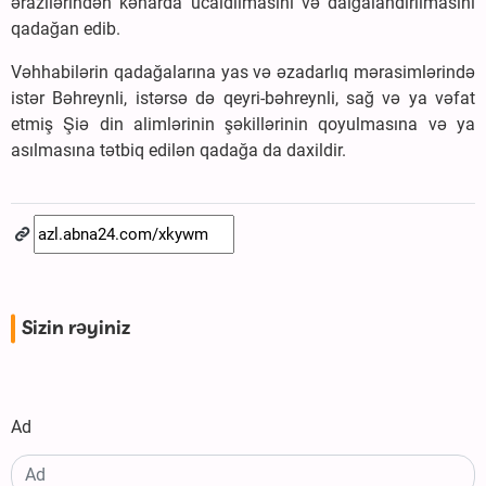
ərazilərindən kənarda ucaldılmasını və dalğalandırılmasını
qadağan edib.
Vəhhabilərin qadağalarına yas və əzadarlıq mərasimlərində
istər Bəhreynli, istərsə də qeyri-bəhreynli, sağ və ya vəfat
etmiş Şiə din alimlərinin şəkillərinin qoyulmasına və ya
asılmasına tətbiq edilən qadağa da daxildir.
Sizin rəyiniz
Ad