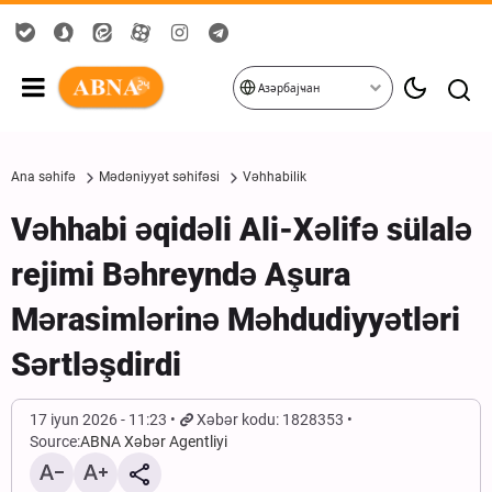
Азәрбајҹан
Ana səhifə
Mədəniyyət səhifəsi
Vəhhabilik
Vəhhabi əqidəli Ali-Xəlifə sülalə
rejimi Bəhreyndə Aşura
Mərasimlərinə Məhdudiyyətləri
Sərtləşdirdi
17 iyun 2026 - 11:23
Xəbər kodu: 1828353
Source:
ABNA Xəbər Agentliyi