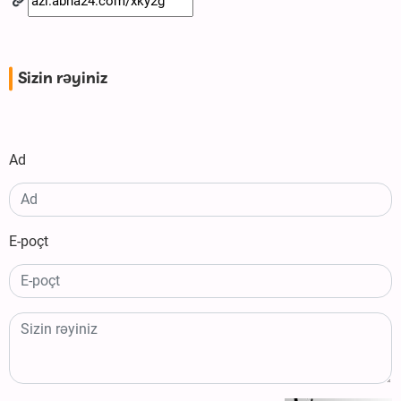
Sizin rəyiniz
Ad
E-poçt