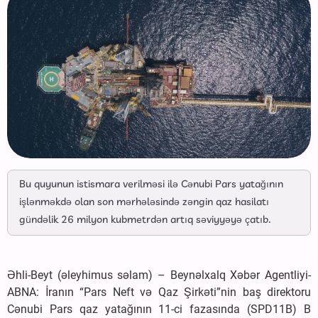
Bu quyunun istismara verilməsi ilə Cənubi Pars yatağının
işlənməkdə olan son mərhələsində zəngin qaz hasilatı
gündəlik 26 milyon kubmetrdən artıq səviyyəyə çatıb.
Əhli-Beyt (əleyhimus səlam) – Beynəlxalq Xəbər Agentliyi-
ABNA: İranın “Pars Neft və Qaz Şirkəti”nin baş direktoru
Cənubi Pars qaz yatağının 11-ci fazasında (SPD11B) B