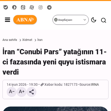
Азәрбајҹан
Ana səhifə
Xidmət
İran
İran “Cənubi Pars” yatağının 11-
ci fazasında yeni quyu istismara
verdi
14 iyun 2026 - 19:30
Xəbər kodu: 1827173
Source:
IRNA