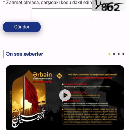
*
Zəhmət olmasa, qarşıdakı kodu daxil edin
Göndər
Ən son xəbərlər