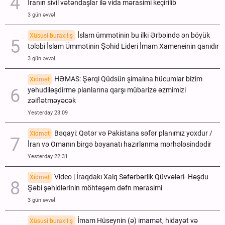
İranın sivil vətəndaşlar ilə vida mərasimi keçirilib
3 gün əvvəl
İslam ümmətinin bu ilki Ərbəində ən böyük
Xüsusi buraxılış
tələbi İslam Ümmətinin Şəhid Lideri İmam Xameneinin qanıdır
3 gün əvvəl
HƏMAS: Şərqi Qüdsün şimalına hücumlar bizim
Xidmət
yəhudiləşdirmə planlarına qarşı mübarizə əzmimizi
zəiflətməyəcək
Yesterday 23:09
Bəqayi: Qətər və Pakistana səfər planımız yoxdur /
Xidmət
İran və Omanın birgə bəyanatı hazırlanma mərhələsindədir
Yesterday 22:31
Video | İraqdakı Xalq Səfərbərlik Qüvvələri- Həşdu
Xidmət
Şəbi şəhidlərinin möhtəşəm dəfn mərasimi
3 gün əvvəl
İmam Hüseynin (ə) imamət, hidayət və
Xüsusi buraxılış