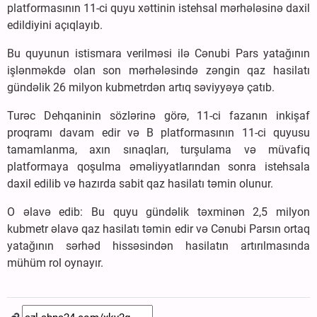
platformasının 11-ci quyu xəttinin istehsal mərhələsinə daxil
edildiyini açıqlayıb.
Bu quyunun istismara verilməsi ilə Cənubi Pars yatağının
işlənməkdə olan son mərhələsində zəngin qaz hasilatı
gündəlik 26 milyon kubmetrdən artıq səviyyəyə çatıb.
Turəc Dehqaninin sözlərinə görə, 11-ci fazanın inkişaf
proqramı davam edir və B platformasının 11-ci quyusu
tamamlanma, axın sınaqları, turşulama və müvafiq
platformaya qoşulma əməliyyatlarından sonra istehsala
daxil edilib və hazırda sabit qaz hasilatı təmin olunur.
O əlavə edib: Bu quyu gündəlik təxminən 2,5 milyon
kubmetr əlavə qaz hasilatı təmin edir və Cənubi Parsın ortaq
yatağının sərhəd hissəsindən hasilatın artırılmasında
mühüm rol oynayır.