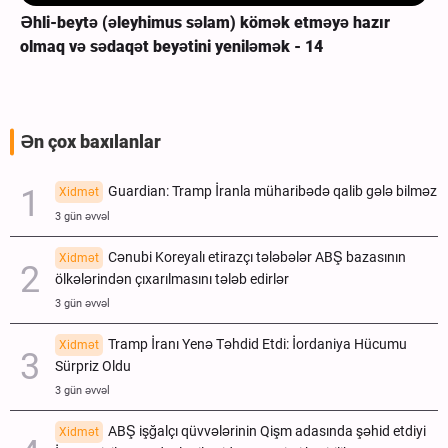
Əhli-beytə (əleyhimus səlam) kömək etməyə hazır
olmaq və sədaqət beyətini yeniləmək - 14
Ən çox baxılanlar
Guardian: Tramp İranla müharibədə qalib gələ bilməz
Xidmət
3 gün əvvəl
Cənubi Koreyalı etirazçı tələbələr ABŞ bazasının
Xidmət
ölkələrindən çıxarılmasını tələb edirlər
3 gün əvvəl
Tramp İranı Yenə Təhdid Etdi: İordaniya Hücumu
Xidmət
Sürpriz Oldu
3 gün əvvəl
ABŞ işğalçı qüvvələrinin Qişm adasında şəhid etdiyi
Xidmət