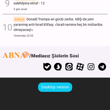
salehliyinə etiraf - 12
3 gün əvvəl
Donald Trampa ən güclü zərbə. ABŞ-da yeni
Xidmət
yaranmış anti-İsrail ittifaqı: «İsrail naminə heç bir müharibə
olmayacaq!»
Yesterday 22:05
Mediasız Şiələrin Səsi
Desktop version