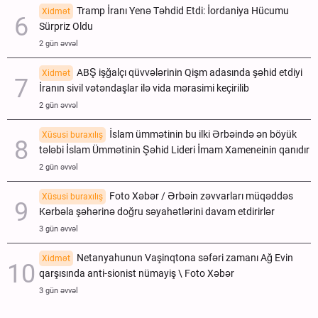
Tramp İranı Yenə Təhdid Etdi: İordaniya Hücumu
Xidmət
Sürpriz Oldu
2 gün əvvəl
ABŞ işğalçı qüvvələrinin Qişm adasında şəhid etdiyi
Xidmət
İranın sivil vətəndaşlar ilə vida mərasimi keçirilib
2 gün əvvəl
İslam ümmətinin bu ilki Ərbəində ən böyük
Xüsusi buraxılış
tələbi İslam Ümmətinin Şəhid Lideri İmam Xameneinin qanıdır
2 gün əvvəl
Foto Xəbər / Ərbəin zəvvarları müqəddəs
Xüsusi buraxılış
Kərbəla şəhərinə doğru səyahətlərini davam etdirirlər
3 gün əvvəl
Netanyahunun Vaşinqtona səfəri zamanı Ağ Evin
Xidmət
qarşısında anti-sionist nümayiş \ Foto Xəbər
3 gün əvvəl