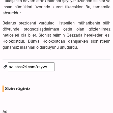
Lukaşenko davam etdi: Onlar hər şeyi yer üzündən siliblər və
insan sümükləri üzərində kurort tikəcəklər. Bu, tamamilə
absurddur.
Belarus prezidenti vurğuladı: İstənilən müharibənin sülh
dövründə proqnozlaşdırılması çətin olan gözlənilməz
nəticələri ola bilər. Sionist rejimin Qəzzada hərəkətləri əsl
Holokostdur. Dünya Holokostdan danışarkən sionistlərin
günahsız insanları öldürdüyünü unudurdu.
Sizin rəyiniz
Ad