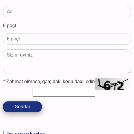
E-poçt
*
Zəhmət olmasa, qarşıdakı kodu daxil edin
Göndər