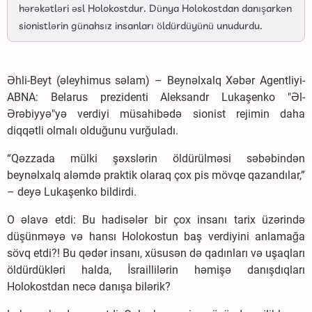
hərəkətləri əsl Holokostdur. Dünya Holokostdan danışarkən
sionistlərin günahsız insanları öldürdüyünü unudurdu.
Əhli-Beyt (əleyhimus səlam) – Beynəlxalq Xəbər Agentliyi-
ABNA: Belarus prezidenti Aleksandr Lukaşenko "Əl-
Ərəbiyyə"yə verdiyi müsahibədə sionist rejimin daha
diqqətli olmalı olduğunu vurğuladı.
“Qəzzada mülki şəxslərin öldürülməsi səbəbindən
beynəlxalq aləmdə praktik olaraq çox pis mövqe qazandılar,”
– deyə Lukaşenko bildirdi.
O əlavə etdi: Bu hadisələr bir çox insanı tarix üzərində
düşünməyə və hansı Holokostun baş verdiyini anlamağa
sövq etdi?! Bu qədər insanı, xüsusən də qadınları və uşaqları
öldürdükləri halda, İsraillilərin həmişə danışdıqları
Holokostdan necə danışa bilərik?