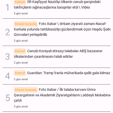
İİR Kəşfiyyat Nazirliyi ölkənin cənub-şərqindəki
Xidmət
təkfirçilərin sığınacaqlarına basqınlar etdi \ Video
3 gün əvvəl
Foto Xəbər \ Ərbəin ziyarəti zamanı Nəcəf-
Xüsusi buraxılış
Kərbəla yolunda təhlükəsizliyi gücləndirmək üçün Həşdu Şəbi
Qüvvələri yerləşdirilib
3 gün əvvəl
Cənubi Koreyalı etirazçı tələbələr ABŞ bazasının
Xidmət
ölkələrindən çıxarılmasını tələb edirlər
2 gün əvvəl
Guardian: Tramp İranla müharibədə qalib gələ bilməz
Xidmət
2 gün əvvəl
Foto Xəbər / İlk tələbə karvanı Ümrə
Xüsusi buraxılış
Qərargahının və Akademik Ziyarətgahların Ləbbeyk Mokəbinə
çatdı
3 gün əvvəl