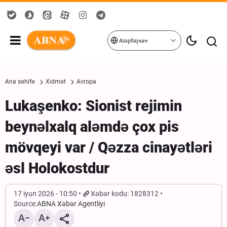
Азәрбајҹан
Ana səhifə
Xidmət
Avropa
Lukaşenko: Sionist rejimin
beynəlxalq aləmdə çox pis
mövqeyi var / Qəzza cinayətləri
əsl Holokostdur
17 iyun 2026 - 10:50
Xəbər kodu: 1828312
Source:
ABNA Xəbər Agentliyi