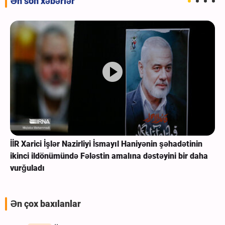
Ən son xəbərlər
İİR Xarici İşlər Nazirliyi İsmayıl Haniyənin şəhadətinin
ikinci ildönümündə Fələstin amalına dəstəyini bir daha
vurğuladı
Ən çox baxılanlar