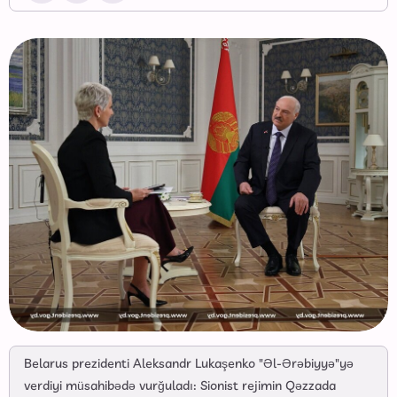
Belarus prezidenti Aleksandr Lukaşenko "Əl-Ərəbiyyə"yə
verdiyi müsahibədə vurğuladı: Sionist rejimin Qəzzada