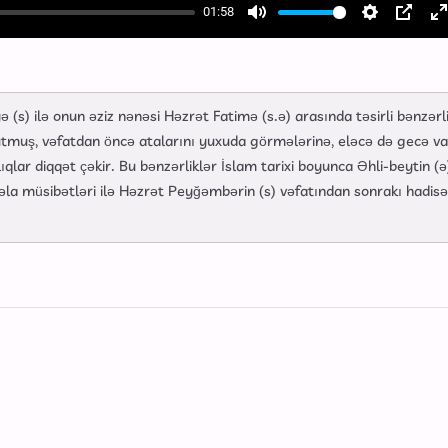
01:58
Mute
Settings
PIP
E
f
(s) ilə onun əziz nənəsi Həzrət Fatimə (s.ə) arasında təsirli bənzərl
utmuş, vəfatdan öncə atalarını yuxuda görmələrinə, eləcə də gecə va
ıqlar diqqət çəkir. Bu bənzərliklər İslam tarixi boyunca Əhli-beytin (ə
a müsibətləri ilə Həzrət Peyğəmbərin (s) vəfatından sonrakı hadisə