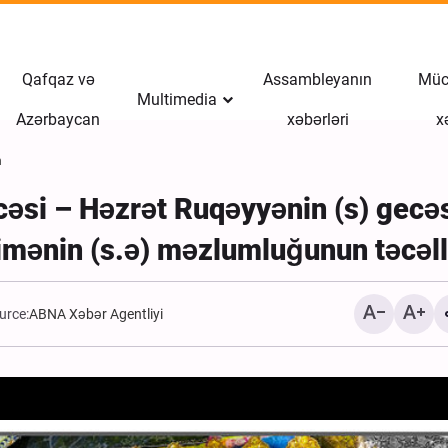
Qafqaz və
Assambleyanın
Müct
Multimedia
Azərbaycan
xəbərləri
x
n
əsi – Həzrət Ruqəyyənin (s) gecəs
imənin (s.ə) məzlumluğunun təcəll
urce:
ABNA Xəbər Agentliyi
ABŞ işğalçı qüvvələrinin
adasında şəhid etdiyi İran
vətəndaşlar ilə vida mər
keçirilib