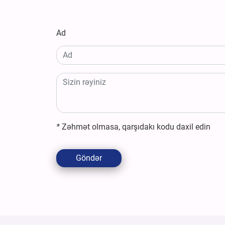
Ad
*
Zəhmət olmasa, qarşıdakı kodu daxil edin
Göndər