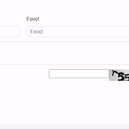
E-poçt