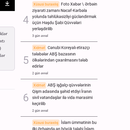
Foto Xəbər \ Ərbəin
Xüsusi buraxılış
nter
Download
ziyarəti zamanı Nəcəf-Kərbəla
yolunda təhlükəsizliyi gücləndirmək
ullscreen
üçün Həşdu Şəbi Qüvvələri
yerləşdirilib
iklər
3 gün əvvəl
xtı
Cənubi Koreyalı etirazçı
)
Xidmət
tələbələr ABŞ bazasının
lər
ölkələrindən çıxarılmasını tələb
edirlər
2 gün əvvəl
ABŞ işğalçı qüvvələrinin
Xidmət
Qişm adasında şəhid etdiyi İranın
sivil vətəndaşlar ilə vida mərasimi
keçirilib
2 gün əvvəl
İslam ümmətinin bu
Xüsusi buraxılış
ilki Ərbəində ən böyük tələbi İslam