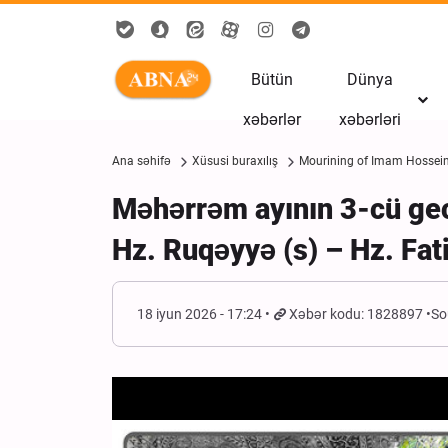
Bütün
Dünya
xəbərlər
xəbərləri
Ana səhifə
Xüsusi buraxılış
Mourining of Imam Hossei
Məhərrəm ayının 3-cü gec
Hz. Ruqəyyə (s) – Hz. Fat
18 iyun 2026 - 17:24
Xəbər kodu: 1828897
So