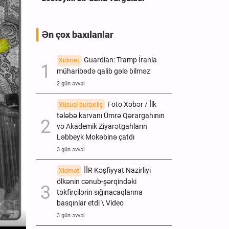
Ən çox baxılanlar
Guardian: Tramp İranla
Xidmət
müharibədə qalib gələ bilməz
2 gün əvvəl
Foto Xəbər / İlk
Xüsusi buraxılış
tələbə karvanı Ümrə Qərargahının
və Akademik Ziyarətgahların
Ləbbeyk Mokəbinə çatdı
3 gün əvvəl
İİR Kəşfiyyat Nazirliyi
Xidmət
ölkənin cənub-şərqindəki
təkfirçilərin sığınacaqlarına
basqınlar etdi \ Video
3 gün əvvəl