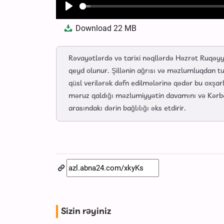
Play
Download
22 MB
Rəvayətlərdə və tarixi nəqllərdə Həzrət Ruqəyyə 
qeyd olunur. Şillənin ağrısı və məzlumluqdan t
qüsl verilərək dəfn edilmələrinə qədər bu oxşarl
məruz qaldığı məzlumiyyətin davamını və Kərbəl
arasındakı dərin bağlılığı əks etdirir.
Sizin rəyiniz