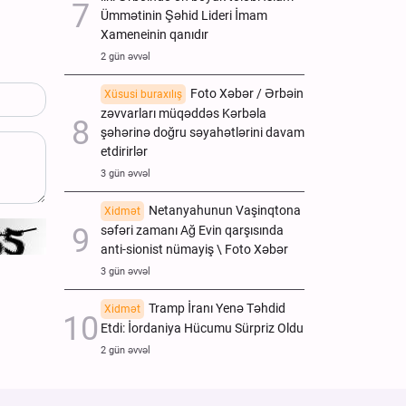
Ümmətinin Şəhid Lideri İmam
Xameneinin qanıdır
2 gün əvvəl
Foto Xəbər / Ərbəin
Xüsusi buraxılış
zəvvarları müqəddəs Kərbəla
şəhərinə doğru səyahətlərini davam
etdirirlər
3 gün əvvəl
Netanyahunun Vaşinqtona
Xidmət
səfəri zamanı Ağ Evin qarşısında
anti-sionist nümayiş \ Foto Xəbər
3 gün əvvəl
Tramp İranı Yenə Təhdid
Xidmət
Etdi: İordaniya Hücumu Sürpriz Oldu
2 gün əvvəl