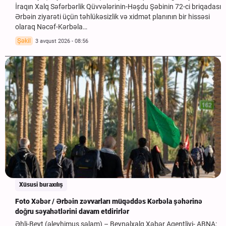
İraqın Xalq Səfərbərlik Qüvvələrinin-Həşdu Şəbinin 72-ci briqadası
Ərbəin ziyarəti üçün təhlükəsizlik və xidmət planının bir hissəsi
olaraq Nəcəf-Kərbəla…
Şəkil
3 avqust 2026 - 08:56
Xüsusi buraxılış
Foto Xəbər / Ərbəin zəvvarları müqəddəs Kərbəla şəhərinə
doğru səyahətlərini davam etdirirlər
Əhli-Beyt (əleyhimus səlam) – Beynəlxalq Xəbər Agentliyi- ABNA: