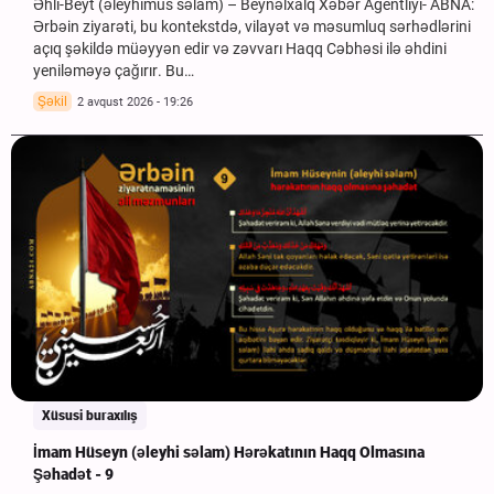
Əhli-Beyt (əleyhimus səlam) – Beynəlxalq Xəbər Agentliyi- ABNA:
Ərbəin ziyarəti, bu kontekstdə, vilayət və məsumluq sərhədlərini
açıq şəkildə müəyyən edir və zəvvarı Haqq Cəbhəsi ilə əhdini
yeniləməyə çağırır. Bu…
Şəkil
2 avqust 2026 - 19:26
Xüsusi buraxılış
İmam Hüseyn (əleyhi səlam) Hərəkatının Haqq Olmasına
Şəhadət - 9