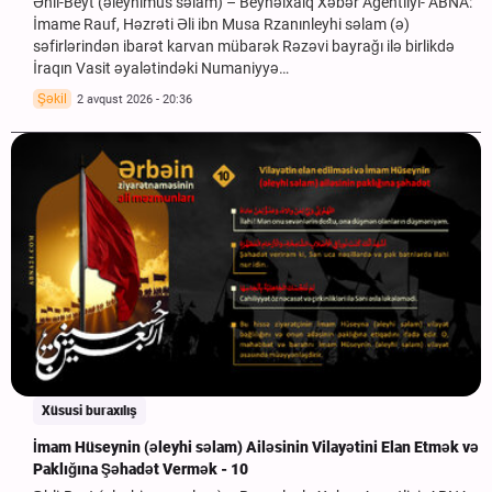
Əhli-Beyt (əleyhimus səlam) – Beynəlxalq Xəbər Agentliyi- ABNA:
İmame Rauf, Həzrəti Əli ibn Musa Rzanınleyhi səlam (ə)
səfirlərindən ibarət karvan mübarək Rəzəvi bayrağı ilə birlikdə
İraqın Vasit əyalətindəki Numaniyyə…
Şəkil
2 avqust 2026 - 20:36
Xüsusi buraxılış
İmam Hüseynin (əleyhi səlam) Ailəsinin Vilayətini Elan Etmək və
Paklığına Şəhadət Vermək - 10