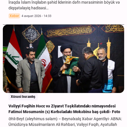
İraqda İslam İnqilabın şəhid liderinin dəfn mərasiminin böyük və
diqqətəlayiq hadisəsi…
Xəbər
4 avqust 2026 - 14:33
Xüsusi buraxılış
Vəliyyi Fəqihin Həcc və Ziyarət Təşkilatındakı nümayəndəsi
Fatiməi Məsumənin (s) Kərbəladakı Mokəbinə baş çəkdi- Foto
Əhli-Beyt (əleyhimus səlam) – Beynəlxalq Xəbər Agentliyi- ABNA:
Ümüdünya Müsəlmanların Ali Rəhbəri, Vəliyyi Fəqih, Ayətullah