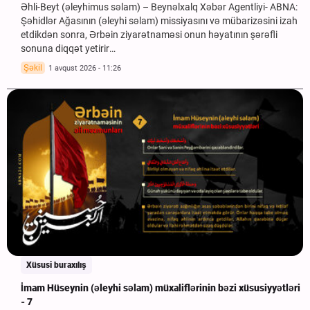
Əhli-Beyt (əleyhimus səlam) – Beynəlxalq Xəbər Agentliyi- ABNA:
Şəhidlər Ağasının (əleyhi səlam) missiyasını və mübarizəsini izah
etdikdən sonra, Ərbəin ziyarətnaməsi onun həyatının şərəfli
sonuna diqqət yetirir…
Şəkil
1 avqust 2026 - 11:26
Xüsusi buraxılış
İmam Hüseynin (əleyhi səlam) müxaliflərinin bəzi xüsusiyyətləri
- 7