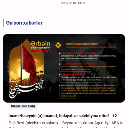
2026-08-04 14:33
Ən son xəbərlər
Xüsusi buraxılış
İmam Hüseynin (ə) imamət, hidayət və salehliyinə etiraf - 12
Əhli-Beyt (əleyhimus səlam) – Beynəlxalq Xəbər Agentliyi- ABNA: