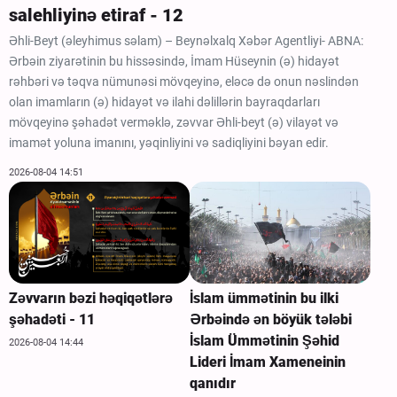
salehliyinə etiraf - 12
Əhli-Beyt (əleyhimus səlam) – Beynəlxalq Xəbər Agentliyi- ABNA:
Ərbəin ziyarətinin bu hissəsində, İmam Hüseynin (ə) hidayət
rəhbəri və təqva nümunəsi mövqeyinə, eləcə də onun nəslindən
olan imamların (ə) hidayət və ilahi dəlillərin bayraqdarları
mövqeyinə şəhadət verməklə, zəvvar Əhli-beyt (ə) vilayət və
imamət yoluna imanını, yəqinliyini və sadiqliyini bəyan edir.
2026-08-04 14:51
Zəvvarın bəzi həqiqətlərə
İslam ümmətinin bu ilki
şəhadəti - 11
Ərbəində ən böyük tələbi
İslam Ümmətinin Şəhid
2026-08-04 14:44
Lideri İmam Xameneinin
qanıdır