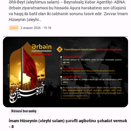
Əhli-Beyt (əleyhimus səlam) – Beynəlxalq Xəbər Agentliyi- ABNA:
Ərbəin ziyarətnaməsi bu hissədə Aşura hərəkatının son üfüqünü
və haqq ilə batil olan iki cəbhənin sonunu təsvir edir. Zəvvar İmam
Hüseynin (əleyhi…
Şəkil
2 avqust 2026 - 19:18
Xüsusi buraxılış
İmam Hüseynin (əleyhi səlam) şərəfli aqibətinə şəhadət vermək
- 8