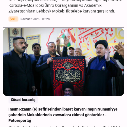
Kərbəla-e-Moalidəki Ümrə Qərargahının və Akademik
Ziyarətgahların Ləbbeyk Mokəbi ilk tələbə karvanı qarşılandı.
Şəkil
3 avqust 2026 - 08:28
Xüsusi buraxılış
İmam Rzanın (ə) səfirlərindən ibarət karvan İraqın Numaniyyə
şəhərinin Mokəblərində zəvvarlara xidmət göstərirlər -
Fotoreportaj