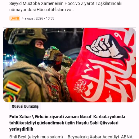
Seyyid Müctəba Xameneinin Həcc və Ziyarət Təşkilatındakı
nümayəndəsi Hüccətül-İslam və…
Şəkil
4 avqust 2026 - 13:33
Xüsusi buraxılış
Foto Xəbər \ Ərbəin ziyarəti zamanı Nəcəf-Kərbəla yolunda
təhlükəsizliyi gücləndirmək üçün Həşdu Şəbi Qüvvələri
yerləşdirilib
Əhli-Beyt (əleyhimus səlam) – Beynəlxalq Xəbər Agentliyi- ABNA: