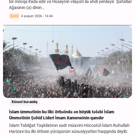
bir mövqe ifadə edir və Hüseynin vilayəti ilə əhdi yeniləyir. Şəhidlər
Ağasının (ə) dinin…
Şəkil
4 avqust 2026 - 14:44
Xüsusi buraxılış
İslam ümmətinin bu ilki Ərbəində ən böyük tələbi İslam
Ümmətinin Şəhid Lideri İmam Xameneinin qanıdır
İslam Təbliğat Təşkilatının sədr müavini Höccətül-İslam Ruhullah
Harizavi bu ilki Ərbəin yürüşünün xüsusiyyətləri haqqında deyib: