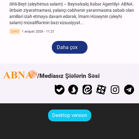
Əhli-Beyt (əleyhimus səlam) – Beynəlxalq Xəbər Agentliyi- ABNA:
Ərbəin ziyarətnaməsi, yalançı cəbhənin yaranmasına səbəb olan
amilləri izah etməyə davam edərək, İmam Hüseynin (əleyhi
səlam) müxaliflərinin bəzi xüsusiyyət…
Şəkil
1 avqust 2026 - 11:21
Daha çox
Mediasız Şiələrin Səsi
Desktop version