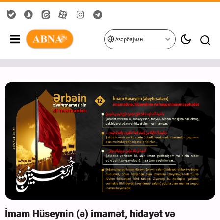
Азәрбајҹан
İmam Hüseynin (ə) imamət, hidayət və