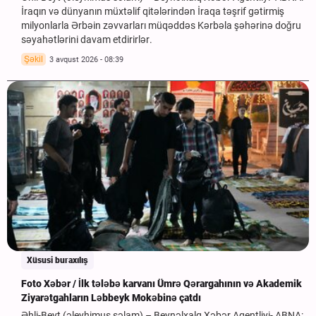
İraqın və dünyanın müxtəlif qitələrindən İraqa təşrif gətirmiş
milyonlarla Ərbəin zəvvarları müqəddəs Kərbəla şəhərinə doğru
səyahətlərini davam etdirirlər.
Şəkil
3 avqust 2026 - 08:39
Xüsusi buraxılış
Foto Xəbər / İlk tələbə karvanı Ümrə Qərargahının və Akademik
Ziyarətgahların Ləbbeyk Mokəbinə çatdı
Əhli-Beyt (əleyhimus səlam) – Beynəlxalq Xəbər Agentliyi- ABNA: