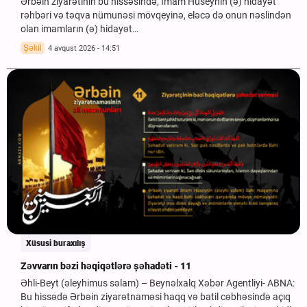
Ərbəin ziyarətinin bu hissəsində, İmam Hüseynin (ə) hidayət
rəhbəri və təqva nümunəsi mövqeyinə, eləcə də onun nəslindən
olan imamların (ə) hidayət…
Şəkil
4 avqust 2026 - 14:51
Xüsusi buraxılış
Zəvvarın bəzi həqiqətlərə şəhadəti - 11
Əhli-Beyt (əleyhimus səlam) – Beynəlxalq Xəbər Agentliyi- ABNA:
Bu hissədə Ərbəin ziyarətnaməsi haqq və batil cəbhəsində açıq