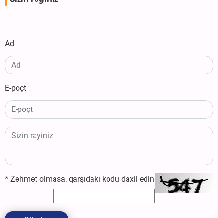
Ad
E-poçt
*
Zəhmət olmasa, qarşıdakı kodu daxil edin