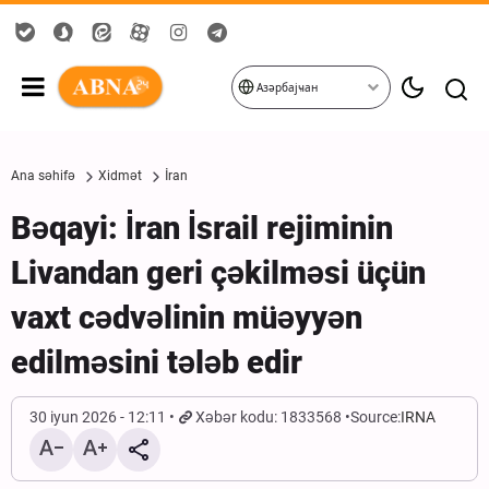
Азәрбајҹан
Ana səhifə
Xidmət
İran
Bəqayi: İran İsrail rejiminin
Livandan geri çəkilməsi üçün
vaxt cədvəlinin müəyyən
edilməsini tələb edir
30 iyun 2026 - 12:11
Xəbər kodu: 1833568
Source:
IRNA