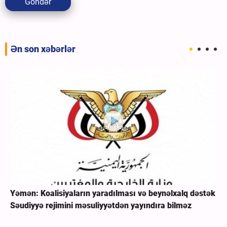
Göndər
Ən son xəbərlər
Yəmən: Koalisiyaların yaradılması və beynəlxalq dəstək
Səudiyyə rejimini məsuliyyətdən yayındıra bilməz