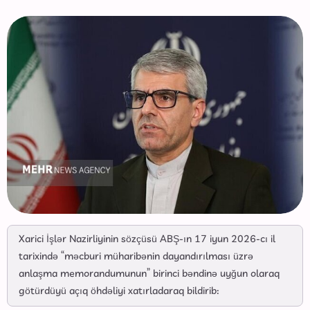
Xarici İşlər Nazirliyinin sözçüsü ABŞ-ın 17 iyun 2026-cı il
tarixində “məcburi müharibənin dayandırılması üzrə
anlaşma memorandumunun” birinci bəndinə uyğun olaraq
götürdüyü açıq öhdəliyi xatırladaraq bildirib: