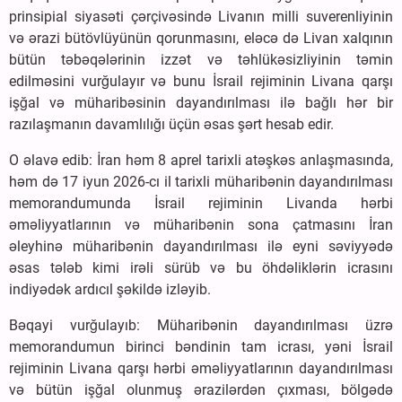
prinsipial siyasəti çərçivəsində Livanın milli suverenliyinin
və ərazi bütövlüyünün qorunmasını, eləcə də Livan xalqının
bütün təbəqələrinin izzət və təhlükəsizliyinin təmin
edilməsini vurğulayır və bunu İsrail rejiminin Livana qarşı
işğal və müharibəsinin dayandırılması ilə bağlı hər bir
razılaşmanın davamlılığı üçün əsas şərt hesab edir.
O əlavə edib: İran həm 8 aprel tarixli atəşkəs anlaşmasında,
həm də 17 iyun 2026-cı il tarixli müharibənin dayandırılması
memorandumunda İsrail rejiminin Livanda hərbi
əməliyyatlarının və müharibənin sona çatmasını İran
əleyhinə müharibənin dayandırılması ilə eyni səviyyədə
əsas tələb kimi irəli sürüb və bu öhdəliklərin icrasını
indiyədək ardıcıl şəkildə izləyib.
Bəqayi vurğulayıb: Müharibənin dayandırılması üzrə
memorandumun birinci bəndinin tam icrası, yəni İsrail
rejiminin Livana qarşı hərbi əməliyyatlarının dayandırılması
və bütün işğal olunmuş ərazilərdən çıxması, bölgədə