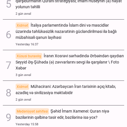
qarşıdurmanın Qurani strategiyası; İmam Hüseynin (ə) həyat
yolunun təhlili
2 gün əvvəl
İtaliya parlamentində İslam dini və məscidlər
Xidmət
üzərində təhlükəsizlik nəzarətinin gücləndirilməsi ilə bağlı
mübahisəli qanun layihəsi
Yesterday 16:37
İranın Xosrəvi sərhədində Ərbəindən qaydıan
Xüsusi buraxılış
Seyyid Əş-Şühəda (ə) zəvvarlarını sevgi ilə qarşılanır \ Foto
Xəbər
3 gün əvvəl
Mühacirani: Azərbaycan İran tarixinin açıq kitabı,
Xidmət
azadlıq və sivilizasiya məktəbidir
2 gün əvvəl
Şəhid İmam Xamenei: Quran niyə
Mədəniyyət səhifəsi
bəzilərinin qəlbinə təsir edir, bəzilərinə isə yox?
Yesterday 15:58