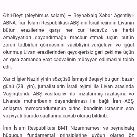
Əhli-Beyt (əleyhimus səlam) – Beynəlxalq Xəbər Agentliyi-
ABNA: İran İslam Respublikası ABŞ-nin İsrail rejimini Livanın
bütün ərazilərinə qarşı hər cür təcavüz və hərbi
əməliyyatları dayandırmağa məcbur etmək üçün bütün
zəruri tədbirləri görməsinin vacibliyini vurğulayır və işğal
olunmuş Livan ərazilərindən qeyd-şərtsiz geri çəkilmə üçün
ən qısa zamanda vaxt cədvəlinin müəyyən edilməsini tələb
edir.
Xarici İşlər Nazirliyinin sözçüsü İsmayıl Bəqayi bu gün, bazar
günü (28 iyin), jurnalistlərin İsrail rejimi ilə Livan arasında
Vaşinqtonda ABŞ vasitəçiliyi ilə imzalanmış razılaşma və
Livanda müharibənin dayandırılması ilə bağlı İran–ABŞ
anlaşma memorandumunun birinci bəndinin icrasının son
vəziyyəti barədə suallarına cavab olaraq bildirib:
İran İslam Respublikası BMT Nizamnaməsi və beynəlxalq
hüququn fundamental prinsiplərinə uyğun olaraq öz