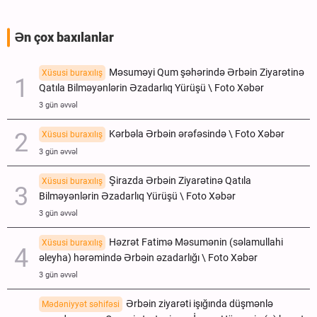
Ən çox baxılanlar
Məsuməyi Qum şəhərində Ərbəin Ziyarətinə
Xüsusi buraxılış
Qatıla Bilməyənlərin Əzadarlıq Yürüşü \ Foto Xəbər
3 gün əvvəl
Kərbəla Ərbəin ərəfəsində \ Foto Xəbər
Xüsusi buraxılış
3 gün əvvəl
Şirazda Ərbəin Ziyarətinə Qatıla
Xüsusi buraxılış
Bilməyənlərin Əzadarlıq Yürüşü \ Foto Xəbər
3 gün əvvəl
Həzrət Fatimə Məsumənin (səlamullahi
Xüsusi buraxılış
əleyha) hərəmində Ərbəin əzadarlığı \ Foto Xəbər
3 gün əvvəl
Ərbəin ziyarəti işığında düşmənlə
Mədəniyyət səhifəsi