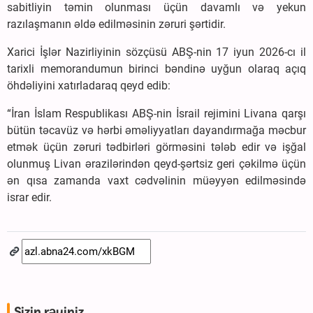
sabitliyin təmin olunması üçün davamlı və yekun
razılaşmanın əldə edilməsinin zəruri şərtidir.
Xarici İşlər Nazirliyinin sözçüsü ABŞ-nin 17 iyun 2026-cı il
tarixli memorandumun birinci bəndinə uyğun olaraq açıq
öhdəliyini xatırladaraq qeyd edib:
“İran İslam Respublikası ABŞ-nin İsrail rejimini Livana qarşı
bütün təcavüz və hərbi əməliyyatları dayandırmağa məcbur
etmək üçün zəruri tədbirləri görməsini tələb edir və işğal
olunmuş Livan ərazilərindən qeyd-şərtsiz geri çəkilmə üçün
ən qısa zamanda vaxt cədvəlinin müəyyən edilməsində
israr edir.
Sizin rəyiniz