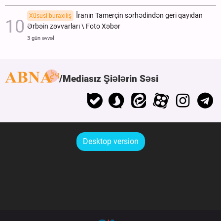
İranın Tamerçin sərhədindən geri qayıdan
Xüsusi buraxılış
Ərbəin zəvvarları \ Foto Xəbər
3 gün əvvəl
Mediasız Şiələrin Səsi
Desktop version