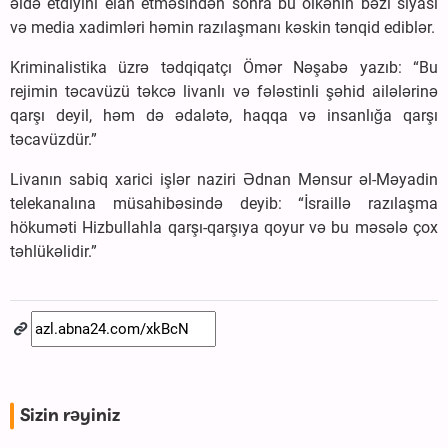
əldə etdiyini elan etməsindən sonra bu ölkənin bəzi siyasi
və media xadimləri həmin razılaşmanı kəskin tənqid ediblər.
Kriminalistika üzrə tədqiqatçı Ömər Nəşabə yazıb: “Bu
rejimin təcavüzü təkcə livanlı və fələstinli şəhid ailələrinə
qarşı deyil, həm də ədalətə, haqqa və insanlığa qarşı
təcavüzdür.”
Livanın sabiq xarici işlər naziri Ədnan Mənsur əl-Məyadin
telekanalına müsahibəsində deyib: “İsraillə razılaşma
hökuməti Hizbullahla qarşı-qarşıya qoyur və bu məsələ çox
təhlükəlidir.”
Sizin rəyiniz