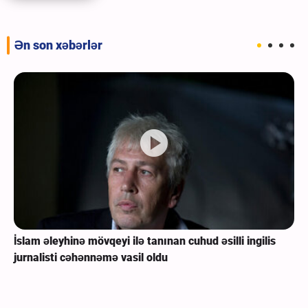
Ən son xəbərlər
İslam əleyhinə mövqeyi ilə tanınan cuhud əsilli ingilis
jurnalisti cəhənnəmə vasil oldu