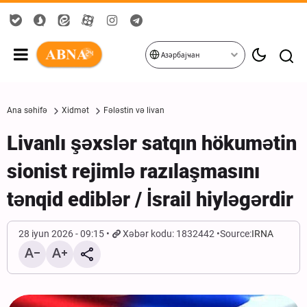
Азәрбајҹан
Ana səhifə
Xidmət
Fələstin və livan
Livanlı şəxslər satqın hökumətin
sionist rejimlə razılaşmasını
tənqid ediblər / İsrail hiyləgərdir
28 iyun 2026 - 09:15
Xəbər kodu: 1832442
Source:
IRNA