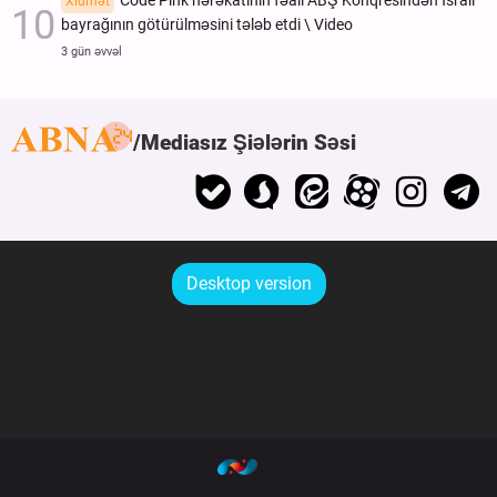
Code Pink hərəkatının fəalı ABŞ Konqresindən İsrail
Xidmət
bayrağının götürülməsini tələb etdi \ Video
3 gün əvvəl
Mediasız Şiələrin Səsi
Desktop version