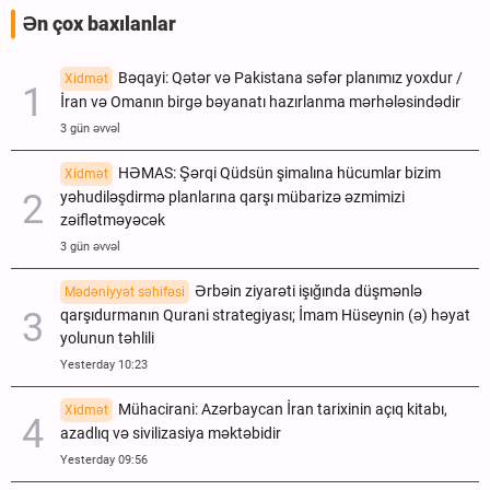
Ən çox baxılanlar
Bəqayi: Qətər və Pakistana səfər planımız yoxdur /
Xidmət
İran və Omanın birgə bəyanatı hazırlanma mərhələsindədir
3 gün əvvəl
HƏMAS: Şərqi Qüdsün şimalına hücumlar bizim
Xidmət
yəhudiləşdirmə planlarına qarşı mübarizə əzmimizi
zəiflətməyəcək
3 gün əvvəl
Ərbəin ziyarəti işığında düşmənlə
Mədəniyyət səhifəsi
qarşıdurmanın Qurani strategiyası; İmam Hüseynin (ə) həyat
yolunun təhlili
Yesterday 10:23
Mühacirani: Azərbaycan İran tarixinin açıq kitabı,
Xidmət
azadlıq və sivilizasiya məktəbidir
Yesterday 09:56