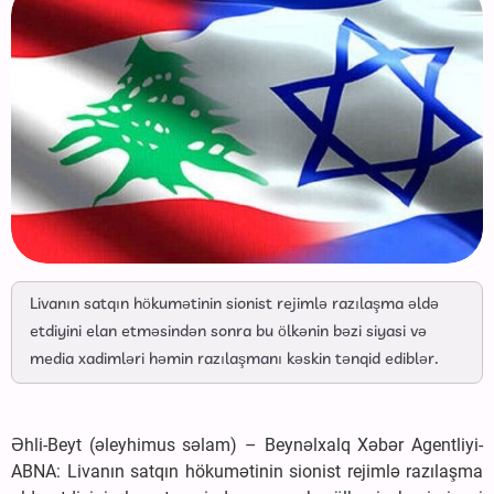
Livanın satqın hökumətinin sionist rejimlə razılaşma əldə
etdiyini elan etməsindən sonra bu ölkənin bəzi siyasi və
media xadimləri həmin razılaşmanı kəskin tənqid ediblər.
Əhli-Beyt (əleyhimus səlam) – Beynəlxalq Xəbər Agentliyi-
ABNA: Livanın satqın hökumətinin sionist rejimlə razılaşma