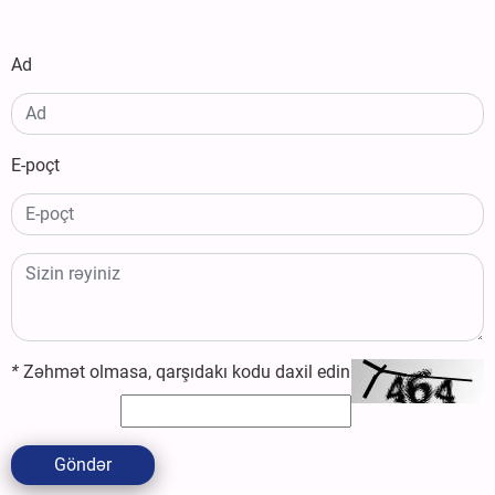
Ad
E-poçt
*
Zəhmət olmasa, qarşıdakı kodu daxil edin
Göndər