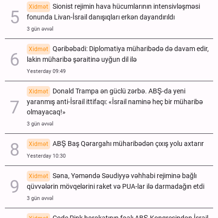
Sionist rejimin hava hücumlarının intensivləşməsi
Xidmət
fonunda Livan-İsrail danışıqları erkən dayandırıldı
3 gün əvvəl
Qəribəbadi: Diplomatiya müharibədə də davam edir,
Xidmət
lakin müharibə şəraitinə uyğun dil ilə
Yesterday 09:49
Donald Trampa ən güclü zərbə. ABŞ-da yeni
Xidmət
yaranmış anti-İsrail ittifaqı: «İsrail naminə heç bir müharibə
olmayacaq!»
3 gün əvvəl
ABŞ Baş Qərargahı müharibədən çıxış yolu axtarır
Xidmət
Yesterday 10:30
Səna, Yəməndə Səudiyyə vəhhabi rejiminə bağlı
Xidmət
qüvvələrin mövqelərini raket və PUA-lar ilə darmadağın etdi
3 gün əvvəl