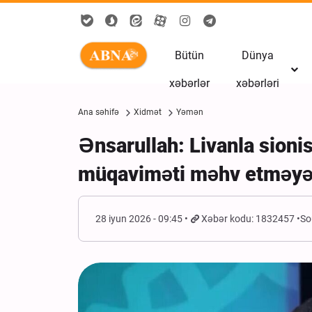
Bütün
Dünya
xəbərlər
xəbərləri
Ana səhifə
Xidmət
Yəmən
Ənsarullah: Livanla sioni
müqaviməti məhv etməyə y
28 iyun 2026 - 09:45
Xəbər kodu: 1832457
So