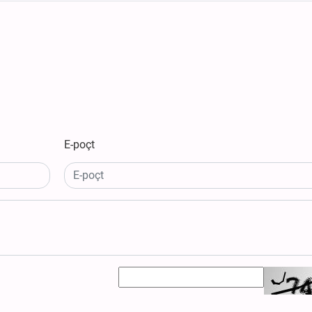
E-poçt