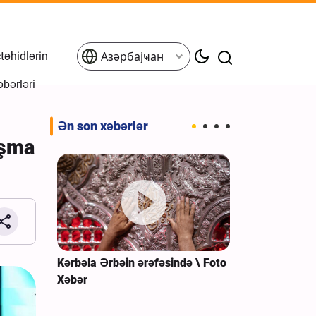
əhidlərin
Азәрбајҹан
əbərləri
Ən son xəbərlər
aşma
dən geri
Kərbəla Ərbəin ərəfəsində \ Foto
Əfqanıstanın 
ı \ Foto
Xəbər
Şiələrin izdih
toplantısı \ F