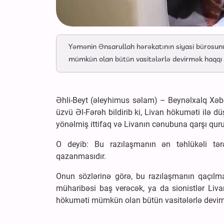
Yəmənin Ənsarullah hərəkatının siyasi bürosu
mümkün olan bütün vasitələrlə devirmək haqqı 
Əhli-Beyt (əleyhimus səlam) – Beynəlxalq Xəb
üzvü Əl-Fərəh bildirib ki, Livan hökuməti ilə
yönəlmiş ittifaq və Livanın cənubuna qarşı quru
O deyib: Bu razılaşmanın ən təhlükəli tər
qazanmasıdır.
Onun sözlərinə görə, bu razılaşmanın qaçılma
müharibəsi baş verəcək, ya da sionistlər Liva
hökuməti mümkün olan bütün vasitələrlə devir