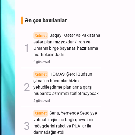
Ən çox baxılanlar
Bəqayi: Qətər və Pakistana
Xidmət
səfər planımız yoxdur / İran və
Omanın birgə bəyanatı hazırlanma
mərhələsindədir
2 gün əvvəl
HƏMAS: Şərqi Qüdsün
Xidmət
şimalına hücumlar bizim
yəhudiləşdirmə planlarına qarşı
mübarizə əzmimizi zəiflətməyəcək
2 gün əvvəl
Səna, Yəməndə Səudiyyə
Xidmət
vəhhabi rejiminə bağlı qüvvələrin
mövqelərini raket və PUA-lar ilə
darmadağın etdi