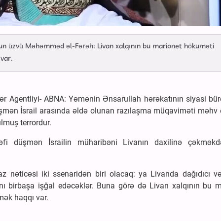
nun üzvü Məhəmməd əl-Fərəh: Livan xalqının bu marionet hökuməti
var.
ər Agentliyi- ABNA: Yəmənin Ənsarullah hərəkatının siyasi bü
 düşmən İsrail arasında əldə olunan razılaşma müqaviməti məhv
lmuş terrordur.
əfi düşmən İsrailin müharibəni Livanın daxilinə çəkmək
z nəticəsi iki ssenaridən biri olacaq: ya Livanda dağıdıcı v
nı birbaşa işğal edəcəklər. Buna görə də Livan xalqının bu m
mək haqqı var.