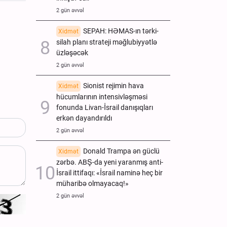
2 gün əvvəl
SEPAH: HƏMAS-ın tərki-
Xidmət
silah planı strateji məğlubiyyətlə
üzləşəcək
2 gün əvvəl
Sionist rejimin hava
Xidmət
hücumlarının intensivləşməsi
fonunda Livan-İsrail danışıqları
erkən dayandırıldı
2 gün əvvəl
Donald Trampa ən güclü
Xidmət
zərbə. ABŞ-da yeni yaranmış anti-
İsrail ittifaqı: «İsrail naminə heç bir
müharibə olmayacaq!»
2 gün əvvəl