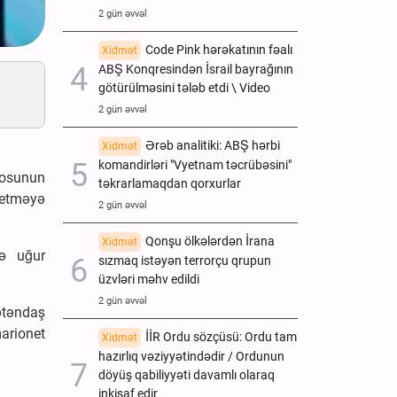
2 gün əvvəl
Code Pink hərəkatının fəalı
Xidmət
ABŞ Konqresindən İsrail bayrağının
götürülməsini tələb etdi \ Video
2 gün əvvəl
Ərəb analitiki: ABŞ hərbi
Xidmət
komandirləri "Vyetnam təcrübəsini"
rosunun
təkrarlamaqdan qorxurlar
 etməyə
2 gün əvvəl
Qonşu ölkələrdən İrana
Xidmət
də uğur
sızmaq istəyən terrorçu qrupun
üzvləri məhv edildi
2 gün əvvəl
ətəndaş
arionet
İİR Ordu sözçüsü: Ordu tam
Xidmət
hazırlıq vəziyyətindədir / Ordunun
döyüş qabiliyyəti davamlı olaraq
inkişaf edir