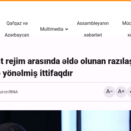
Qafqaz və
Assambleyanın
Müct
Multimedia
Azərbaycan
xəbərləri
x
st rejim arasında əldə olunan razıl
önəlmiş ittifaqdır
urce:
IRNA
İranın Tamerçin sərhədin
qayıdan Ərbəin zəvvarlar
Xəbər