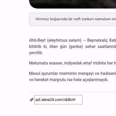
Hörmüz boğazında bir neft tankeri naməlum mər
Əhli-Beyt (əleyhimus səlam) – Beynəlxalq Xəbər
bildirib ki, ötən gün (şənbə) səhər saatlar
çevrilib.
Məlumata əsasən, indiyədək ətraf mühitə hər h
Məsul qurumlar mərminin mənşəyi və hadisənin tə
və hərəkət marşrutu isə hələ açıqlanmayıb.