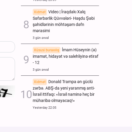
Video | İraqdakı Xalq
Xidmət
Səfərbərlik Qüvvələri- Həşdu Şəbi
şəhidlərinin möhtəşəm dəfn
mərasimi
3 gün əvvəl
İmam Hüseynin (ə)
Xüsusi buraxılış
imamət, hidayət və salehliyinə etiraf
- 12
3 gün əvvəl
Donald Trampa ən güclü
Xidmət
zərbə. ABŞ-da yeni yaranmış anti-
İsrail ittifaqı: «İsrail naminə heç bir
müharibə olmayacaq!»
Yesterday 22:05