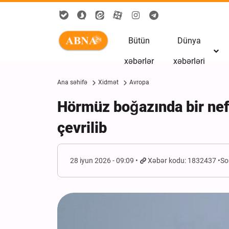
Bütün
Dünya
xəbərlər
xəbərləri
Ana səhifə
Xidmət
Avropa
Hörmüz boğazında bir ne
çevrilib
28 iyun 2026 - 09:09
Xəbər kodu: 1832437
So