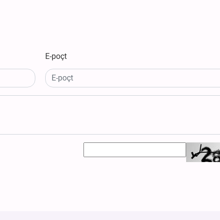
E-poçt