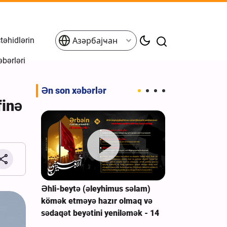
əhidlərin
Азәрбајҹан
əbərləri
Ən son xəbərlər
finə
sızmaq
Əhli-beytə (əleyhimus səlam)
Aşura hadisəs
zvləri
kömək etməyə hazır olmaq və
və onların tər
sədaqət beyətini yeniləmək - 14
bəraət edilmə