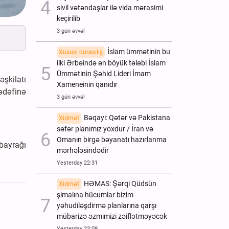
sivil vətəndaşlar ilə vida mərasimi
keçirilib
3 gün əvvəl
İslam ümmətinin bu
Xüsusi buraxılış
ilki Ərbəində ən böyük tələbi İslam
Ümmətinin Şəhid Lideri İmam
əşkilatı
Xameneinin qanıdır
ədəfinə
3 gün əvvəl
Bəqayi: Qətər və Pakistana
Xidmət
səfər planımız yoxdur / İran və
Omanın birgə bəyanatı hazırlanma
 bayrağı
mərhələsindədir
Yesterday 22:31
HƏMAS: Şərqi Qüdsün
Xidmət
şimalına hücumlar bizim
yəhudiləşdirmə planlarına qarşı
mübarizə əzmimizi zəiflətməyəcək
Yesterday 23:09