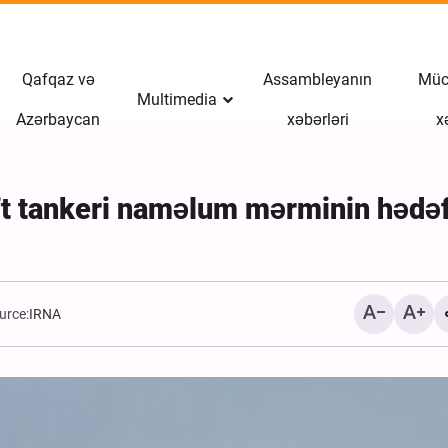
Qafqaz və
Assambleyanın
Müct
Multimedia
Azərbaycan
xəbərləri
x
ft tankeri naməlum mərminin hədə
urce:
IRNA
Qonşu ölkələrdən İrana 
istəyən terrorçu qrupun ü
məhv edildi