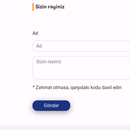
Sizin rəyiniz
Ad
*
Zəhmət olmasa, qarşıdakı kodu daxil edin
Göndər