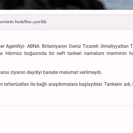
minin hədəfinə çevrilib
 Agentliyi- ABNA: Britaniyanın Dəniz Ticarəti Əməliyyatları T
ında Hörmüz boğazında bir neft tankeri naməlum mərminin h
ansı ziyanın dəydiyi barədə məlumat verilməyib.
fərrüatları ilə bağlı araşdırmalara başlayıblar. Tankerin adı,