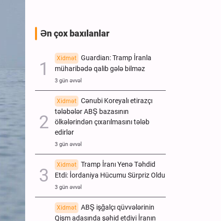
Ən çox baxılanlar
Guardian: Tramp İranla
Xidmət
müharibədə qalib gələ bilməz
3 gün əvvəl
Cənubi Koreyalı etirazçı
Xidmət
tələbələr ABŞ bazasının
ölkələrindən çıxarılmasını tələb
edirlər
3 gün əvvəl
Tramp İranı Yenə Təhdid
Xidmət
Etdi: İordaniya Hücumu Sürpriz Oldu
3 gün əvvəl
ABŞ işğalçı qüvvələrinin
Xidmət
Qişm adasında şəhid etdiyi İranın