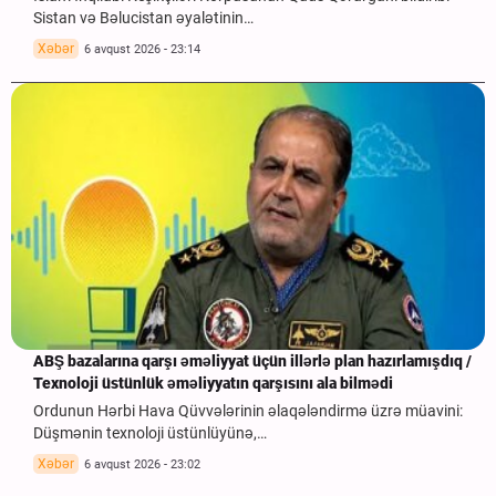
Sistan və Bəlucistan əyalətinin…
Xəbər
6 avqust 2026 - 23:14
ABŞ bazalarına qarşı əməliyyat üçün illərlə plan hazırlamışdıq /
Texnoloji üstünlük əməliyyatın qarşısını ala bilmədi
Ordunun Hərbi Hava Qüvvələrinin əlaqələndirmə üzrə müavini:
Düşmənin texnoloji üstünlüyünə,…
Xəbər
6 avqust 2026 - 23:02