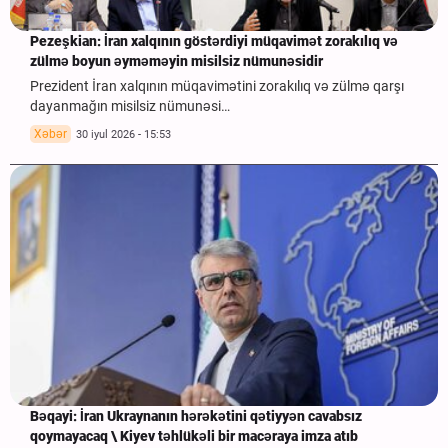
Pezeşkian: İran xalqının göstərdiyi müqavimət zorakılıq və
zülmə boyun əyməməyin misilsiz nümunəsidir
Prezident İran xalqının müqavimətini zorakılıq və zülmə qarşı
dayanmağın misilsiz nümunəsi…
Xəbər
30 iyul 2026 - 15:53
Bəqayi: İran Ukraynanın hərəkətini qətiyyən cavabsız
qoymayacaq \ Kiyev təhlükəli bir macəraya imza atıb