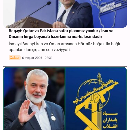
Bəqayi: Qətər və Pakistana səfər planımız yoxdur / İran və
Omanın birgə bəyanatı hazırlanma mərhələsindədir
İsmayıl Bəqayi İran və Oman arasında Hörmüz boğazı ilə bağlı
aparılan danışıqların son vəziyyəti…
Xəbər
6 avqust 2026 - 22:31