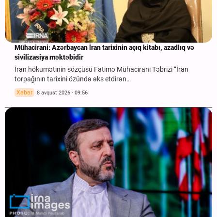
Mühacirani: Azərbaycan İran tarixinin açıq kitabı, azadlıq və
sivilizasiya məktəbidir
İran hökumətinin sözçüsü Fatimə Mühacirani Təbrizi “İran
torpağının tarixini özündə əks etdirən…
Xəbər
8 avqust 2026 - 09:56