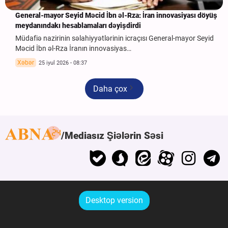
General-mayor Seyid Məcid İbn əl-Rza: İran innovasiyası döyüş
meydanındakı hesablamaları dəyişdirdi
Müdafiə nazirinin səlahiyyətlərinin icraçısı General-mayor Seyid
Məcid İbn əl-Rza İranın innovasiyas…
Xəbər
25 iyul 2026 - 08:37
Daha çox
Mediasız Şiələrin Səsi
Desktop version