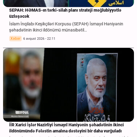
SEPAH: HƏMAS-ın tərki-silah planı strateji məğlubiyyətlə
üzləşəcək
İslam İnqilabı Keşikçiləri Korpusu (SEPAH) İsmayıl Həniyənin
şəhadətinin ikinci ildönümü münasibətil…
Xəbər
6 avqust 2026 - 22:11
İİR Xarici İşlər Nazirliyi İsmayıl Haniyənin şəhadətinin ikinci
ildönümündə Fələstin amalına dəstəyini bir daha vurğuladı