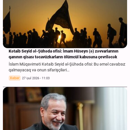
Kətaib Seyid əl-Şühəda ofisi: İmam Hüseyn (ə) zəvvarlarının
qanının qisası təcavüzkarların ölümcül kabusuna çevriləcək
İslam Müqaviməti Kətaib Seyid əl-Şühəda ofisi: Bu əməl cavabsız
qalmayacaq və onun sifarişçiləri…
Xəbər
27 iyul 2026 - 11:03