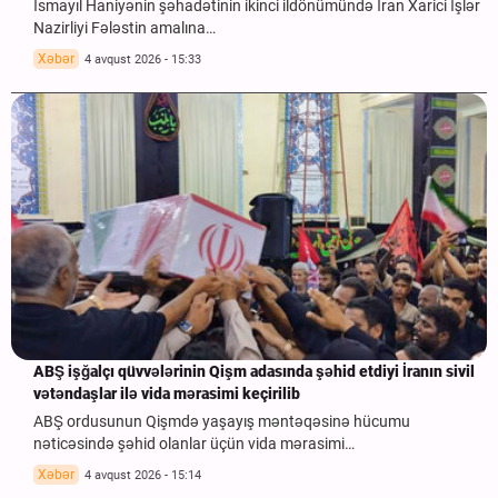
İsmayıl Haniyənin şəhadətinin ikinci ildönümündə İran Xarici İşlər
Nazirliyi Fələstin amalına…
Xəbər
4 avqust 2026 - 15:33
ABŞ işğalçı qüvvələrinin Qişm adasında şəhid etdiyi İranın sivil
vətəndaşlar ilə vida mərasimi keçirilib
ABŞ ordusunun Qişmdə yaşayış məntəqəsinə hücumu
nəticəsində şəhid olanlar üçün vida mərasimi…
Xəbər
4 avqust 2026 - 15:14