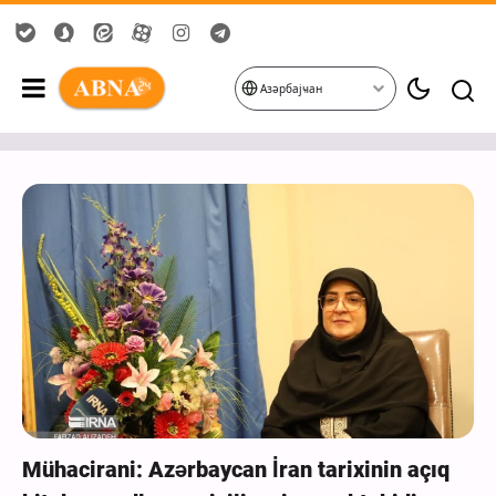
Азәрбајҹан
Mühacirani: Azərbaycan İran tarixinin açıq