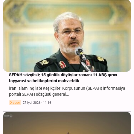
SEPAH sözçüsü: 15 günlük döyüşlər zamanı 11 ABŞ qırıcı
təyyarəsi və helikopterini məhv etdik
İran İslam İnqilabı Keşikçiləri Korpusunun (SEPAH) informasiya
portalı SEPAH sözçüsü general…
Xəbər
27 iyul 2026 - 11:16