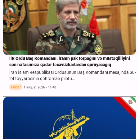
İİR Ordu Baş Komandanı: İranın pak torpağını və müstəqilliyini
son nəfəsimizə qədər təcavüzkarlardan qoruyacağıq
İran İslam Respublikası Ordusunun Baş Komandanı mesajında Su-
24 təyyarəsinin qəhrəman pilotu…
Xəbər
1 avqust 2026 - 11:48