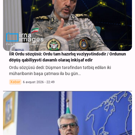
İİR Ordu sözçüsü: Ordu tam hazırlıq vəziyyətindədir / Ordunun
döyüş qabiliyyəti davamlı olaraq inkişaf edir
Ordu sözçüsü dedi: Düşmən tərəfindən tətbiq edilən iki
müharibənin başa çatması ilə bu gün…
Xəbər
6 avqust 2026 - 22:49