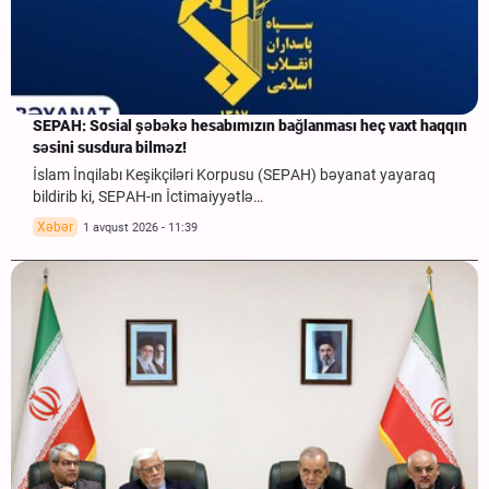
SEPAH: Sosial şəbəkə hesabımızın bağlanması heç vaxt haqqın
səsini susdura bilməz!
İslam İnqilabı Keşikçiləri Korpusu (SEPAH) bəyanat yayaraq
bildirib ki, SEPAH-ın İctimaiyyətlə…
Xəbər
1 avqust 2026 - 11:39