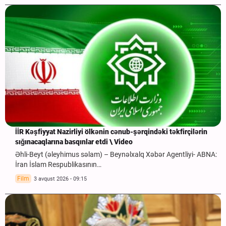
İİR Kəşfiyyat Nazirliyi ölkənin cənub-şərqindəki təkfirçilərin
sığınacaqlarına basqınlar etdi \ Video
Əhli-Beyt (əleyhimus səlam) – Beynəlxalq Xəbər Agentliyi- ABNA:
İran İslam Respublikasının…
Film
3 avqust 2026 - 09:15