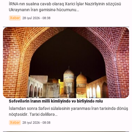
İRNA-nın sualına cavab olaraq Xarici İşlər Nazirliyinin sözçüsü
Ukraynanın İran gəmisinə hücumunu…
Xəbər
28 iyul 2026 - 08:38
Səfəvilərin İranın milli kimliyində və birliyində rolu
İslamdan sonra Səfəvi sülaləsinin yaranması İran tarixində dönüş
nöqtəsidir. Tarixi dəlillərə…
Xəbər
28 iyul 2026 - 08:08