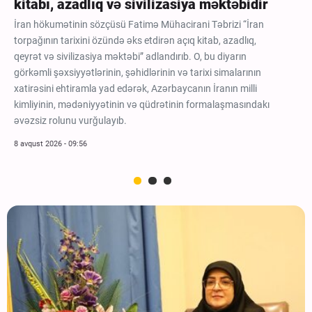
kitabı, azadlıq və sivilizasiya məktəbidir
İran hökumətinin sözçüsü Fatimə Mühacirani Təbrizi “İran
torpağının tarixini özündə əks etdirən açıq kitab, azadlıq,
qeyrət və sivilizasiya məktəbi” adlandırıb. O, bu diyarın
görkəmli şəxsiyyətlərinin, şəhidlərinin və tarixi simalarının
xatirəsini ehtiramla yad edərək, Azərbaycanın İranın milli
kimliyinin, mədəniyyətinin və qüdrətinin formalaşmasındakı
əvəzsiz rolunu vurğulayıb.
8 avqust 2026 - 09:56