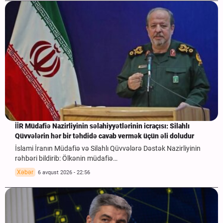
İİR Müdafiə Nazirliyinin səlahiyyətlərinin icraçısı: Silahlı
Qüvvələrin hər bir təhdidə cavab vermək üçün əli doludur
İslami İranın Müdafiə və Silahlı Qüvvələrə Dəstək Nazirliyinin
rəhbəri bildirib: Ölkənin müdafiə…
Xəbər
6 avqust 2026 - 22:56