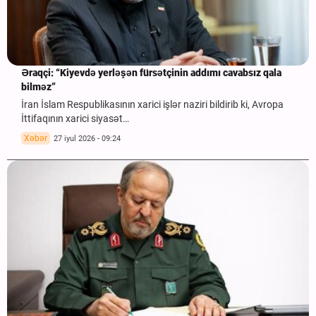
Əraqçi: “Kiyevdə yerləşən fürsətçinin addımı cavabsız qala
bilməz”
İran İslam Respublikasının xarici işlər naziri bildirib ki, Avropa
İttifaqının xarici siyasət…
Xəbər
27 iyul 2026 - 09:24