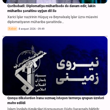
Qəribəbadi: Diplomatiya müharibədə də davam edir, lakin
müharibə şəraitinə uyğun dil ilə
Xarici İşlər nazirinin Hüquq və Beynəlxalq İşlər üzrə müavini
diplomatiyanın müharibə şəraitində…
Xəbər
8 avqust 2026 - 09:49
Qonşu ölkələrdən İrana sızmaq istəyən terrorçu qrupun üzvləri
məhv edildi
İslam İnqilabı Keşikçiləri Korpusunun Qüds Qərargahı bildirib: