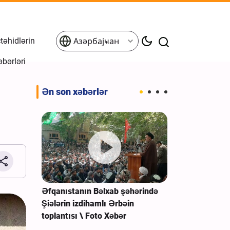
əhidlərin
Азәрбајҹан
əbərləri
Ən son xəbərlər
in
Əfqanıstanın Bəlxab şəhərində
Gilan əyaləti
əmində
Şiələrin izdihamlı Ərbəin
Cəlaləddin Əş
 Xəbər
toplantısı \ Foto Xəbər
ziyarətgahın
Ərbəin Mərasi