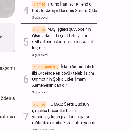
Tramp İranı Yenə Təhdid
Xidmət
Etdi: İordaniya Hücumu Sürpriz Oldu
3 gün əvvəl
ABŞ işğalçı qüvvələrinin
Xidmət
Qişm adasında şəhid etdiyi İranın
am
sivil vətəndaşlar ilə vida mərasimi
keçirilib
3 gün əvvəl
İslam ümmətinin bu
Xüsusi buraxılış
 axşamı
ilki Ərbəində ən böyük tələbi İslam
Ümmətinin Şəhid Lideri İmam
Xameneinin qanıdır
3 gün əvvəl
 ödəniş
HƏMAS: Şərqi Qüdsün
Xidmət
şimalına hücumlar bizim
rətli və
yəhudiləşdirmə planlarına qarşı
mübarizə əzmimizi zəiflətməyəcək
Yesterday 23:09