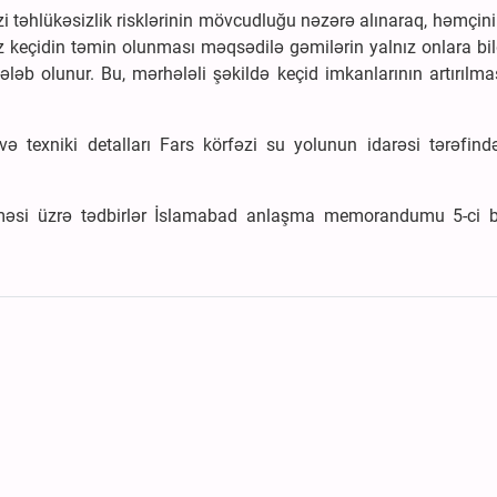
 təhlükəsizlik risklərinin mövcudluğu nəzərə alınaraq, həmçin
iz keçidin təmin olunması məqsədilə gəmilərin yalnız onlara bil
ləb olunur. Bu, mərhələli şəkildə keçid imkanlarının artırılm
 texniki detalları Fars körfəzi su yolunun idarəsi tərəfind
məsi üzrə tədbirlər İslamabad anlaşma memorandumu 5-ci 