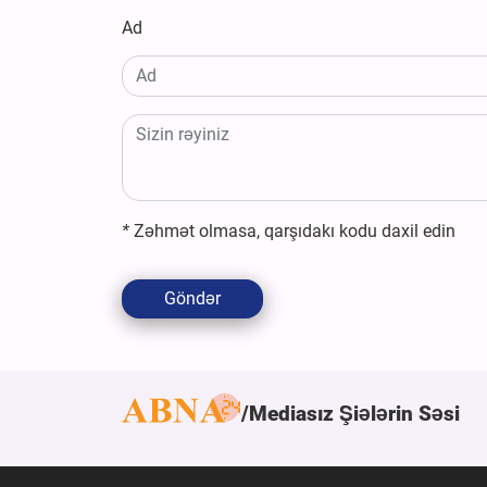
Ad
*
Zəhmət olmasa, qarşıdakı kodu daxil edin
Göndər
Mediasız Şiələrin Səsi