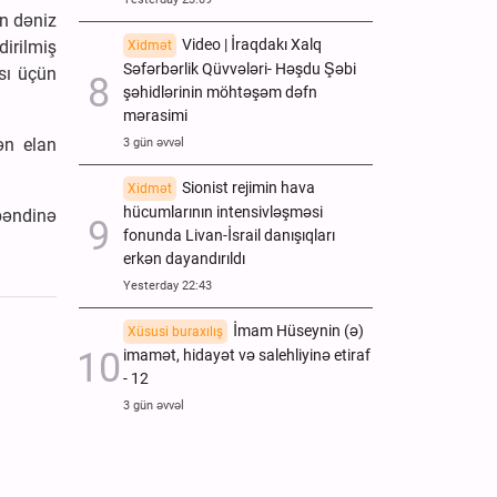
in dəniz
Video | İraqdakı Xalq
dirilmiş
Xidmət
Səfərbərlik Qüvvələri- Həşdu Şəbi
ası üçün
şəhidlərinin möhtəşəm dəfn
mərasimi
ən elan
3 gün əvvəl
Sionist rejimin hava
Xidmət
hücumlarının intensivləşməsi
bəndinə
fonunda Livan-İsrail danışıqları
erkən dayandırıldı
Yesterday 22:43
İmam Hüseynin (ə)
Xüsusi buraxılış
imamət, hidayət və salehliyinə etiraf
- 12
3 gün əvvəl