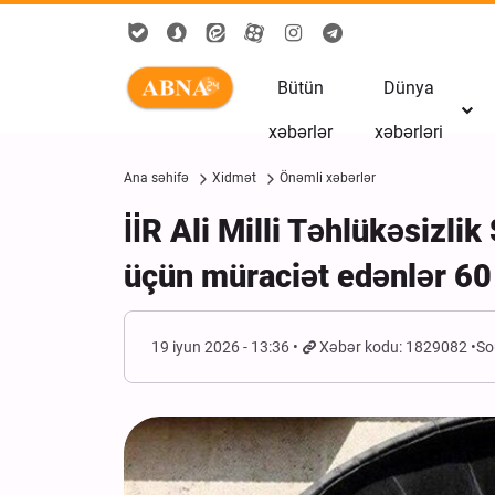
Bütün
Dünya
xəbərlər
xəbərləri
Ana səhifə
Xidmət
Önəmli xəbərlər
İİR Ali Milli Təhlükəsizl
üçün müraciət edənlər 60
19 iyun 2026 - 13:36
Xəbər kodu: 1829082
So