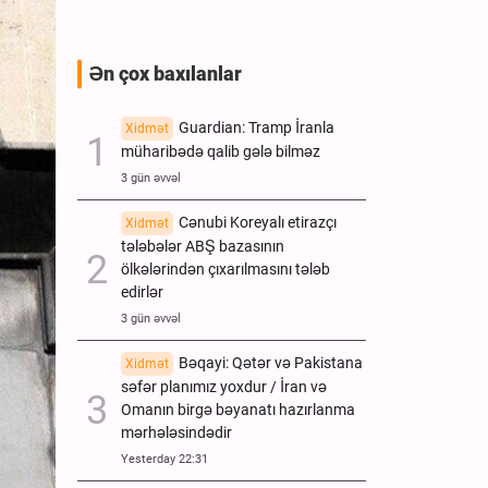
Ən çox baxılanlar
Guardian: Tramp İranla
Xidmət
müharibədə qalib gələ bilməz
3 gün əvvəl
Cənubi Koreyalı etirazçı
Xidmət
tələbələr ABŞ bazasının
ölkələrindən çıxarılmasını tələb
edirlər
3 gün əvvəl
Bəqayi: Qətər və Pakistana
Xidmət
səfər planımız yoxdur / İran və
Omanın birgə bəyanatı hazırlanma
mərhələsindədir
Yesterday 22:31