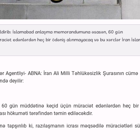
q bildirib: İslamabad anlaşma memorandumuna əsasən, 60 gün
iət edənlərdən heç bir ödəniş alınmayacaq və bu xərclər İran İsl
r Agentliyi- ABNA: İran Ali Milli Təhlükəsizlik Şurasının cümə
ndə deyilir:
0 gün müddətinə keçid üçün müraciət edənlərdən heç bir
ası hökuməti tərəfindən təmin ediləcəkdir.
 tapşırılıb ki, razılaşmanın icrası məqsədilə müraciətləri sü