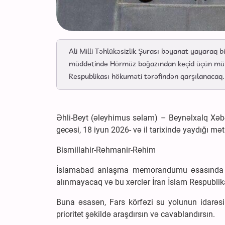
Ali Milli Təhlükəsizlik Şurası bəyanat yayara
müddətində Hörmüz boğazından keçid üçün mürac
Respublikası hökuməti tərəfindən qarşılanacaq.
Əhli-Beyt (əleyhimus səlam) – Beynəlxalq Xəbə
gecəsi, 18 iyun 2026- və il tarixində yaydığı mət
Bismillahir-Rəhmanir-Rəhim
İslamabad anlaşma memorandumu əsasında 6
alınmayacaq və bu xərclər İran İslam Respublik
Buna əsasən, Fars körfəzi su yolunun idarəsinə
prioritet şəkildə araşdırsın və cavablandırsın.