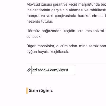
Mövcud xüsusi şərait və keçid marşrutunda bəzi
insidentlərinin qarşısının alınması və təhlükəs
marşrut və vaxt çərçivəsində hərəkət etməsi tə
nəzərdə tutulur.
Hörmüz boğazından keçidin icra mexanizmi və
ediləcək.
Digər məsələlər, o cümlədən mina təmizlən
uyğun həyata keçiriləcək.
Sizin rəyiniz