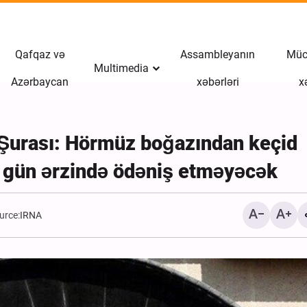
Qafqaz və
Assambleyanın
Müct
Multimedia
Azərbaycan
xəbərləri
x
ik Şurası: Hörmüz boğazından keçid
 gün ərzində ödəniş etməyəcək
urce:
IRNA
Həzrət Fatimə Məsumən
(səlamullahi əleyha) hər
Ərbəin əzadarlığı \ Foto