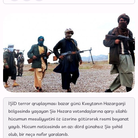
İŞİD terror qruplaşması bazar günü Kveytanın Hazarganji
bölgəsində yaşayan Şiə Həzara vətəndaşlarına qarşı silahlı
hücumun məsuliyyətini öz üzərinə götürərək rəsmi bəyanat
yayıb. Hücum nəticəsində ən azı dörd günahsız Şiə şəhid
olub, bir neçə nəfər yaralanıb.