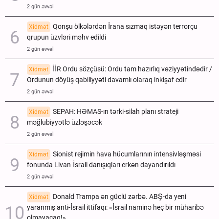
2 gün əvvəl
Qonşu ölkələrdən İrana sızmaq istəyən terrorçu
Xidmət
qrupun üzvləri məhv edildi
2 gün əvvəl
İİR Ordu sözçüsü: Ordu tam hazırlıq vəziyyətindədir /
Xidmət
Ordunun döyüş qabiliyyəti davamlı olaraq inkişaf edir
2 gün əvvəl
SEPAH: HƏMAS-ın tərki-silah planı strateji
Xidmət
məğlubiyyətlə üzləşəcək
2 gün əvvəl
Sionist rejimin hava hücumlarının intensivləşməsi
Xidmət
fonunda Livan-İsrail danışıqları erkən dayandırıldı
2 gün əvvəl
Donald Trampa ən güclü zərbə. ABŞ-da yeni
Xidmət
yaranmış anti-İsrail ittifaqı: «İsrail naminə heç bir müharibə
olmayacaq!»