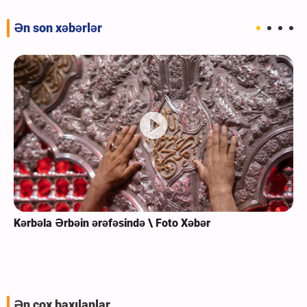
Ən son xəbərlər
Kərbəla Ərbəin ərəfəsində \ Foto Xəbər
Ən çox baxılanlar