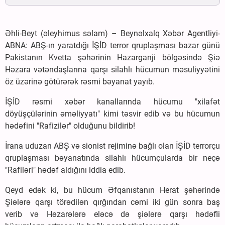
Əhli-Beyt (əleyhimus səlam) – Beynəlxalq Xəbər Agentliyi-
ABNA: ABŞ-ın yaratdığı İŞİD terror qruplaşması bazar günü
Pakistanın Kvetta şəhərinin Hazarganji bölgəsində Şiə
Həzara vətəndaşlarına qarşı silahlı hücumun məsuliyyətini
öz üzərinə götürərək rəsmi bəyanat yayıb.
İŞİD rəsmi xəbər kanallarında hücumu "xilafət
döyüşçülərinin əməliyyatı" kimi təsvir edib və bu hücumun
hədəfini "Rafizilər" olduğunu bildirib!
İrana uduzan ABŞ və sionist rejiminə bağlı olan İŞİD terrorçu
qruplaşması bəyanatında silahlı hücumçularda bir neçə
"Rafiləri" hədəf aldığını iddia edib.
Qeyd edək ki, bu hücum Əfqanıstanın Herat şəhərində
Şiələrə qarşı törədilən qırğından cəmi iki gün sonra baş
verib və Həzarələrə eləcə də şiələrə qarşı hədəfli