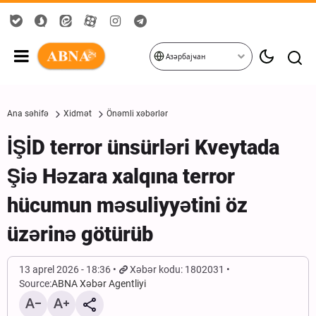
Азәрбајҹан
Ana səhifə
Xidmət
Önəmli xəbərlər
İŞİD terror ünsürləri Kveytada
Şiə Həzara xalqına terror
hücumun məsuliyyətini öz
üzərinə götürüb
13 aprel 2026 - 18:36
Xəbər kodu: 1802031
Source:
ABNA Xəbər Agentliyi