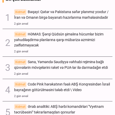
Bəqayi: Qətər və Pakistana səfər planımız yoxdur /
Xidmət
İran və Omanın birgə bəyanatı hazırlanma mərhələsindədir
2 gün əvvəl
HƏMAS: Şərqi Qüdsün şimalına hücumlar bizim
Xidmət
yəhudiləşdirmə planlarına qarşı mübarizə əzmimizi
zəiflətməyəcək
2 gün əvvəl
Səna, Yəməndə Səudiyyə vəhhabi rejiminə bağlı
Xidmət
qüvvələrin mövqelərini raket və PUA-lar ilə darmadağın etdi
2 gün əvvəl
Code Pink hərəkatının fəalı ABŞ Konqresindən İsrail
Xidmət
bayrağının götürülməsini tələb etdi \ Video
2 gün əvvəl
Ərəb analitiki: ABŞ hərbi komandirləri "Vyetnam
Xidmət
təcrübəsini" təkrarlamaqdan qorxurlar