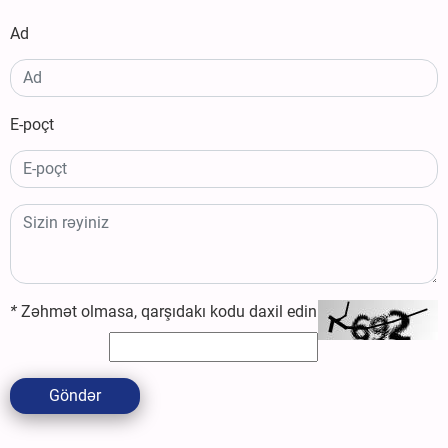
Ad
E-poçt
*
Zəhmət olmasa, qarşıdakı kodu daxil edin
Göndər