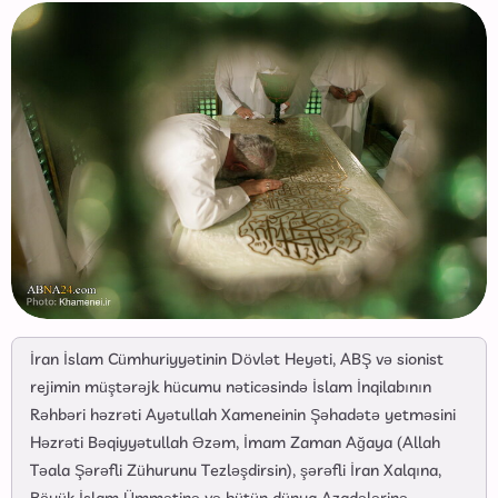
İran İslam Cümhuriyyətinin Dövlət Heyəti, ABŞ və sionist
rejimin müştərəjk hücumu nəticəsində İslam İnqilabının
Rəhbəri həzrəti Ayətullah Xameneinin Şəhadətə yetməsini
Həzrəti Bəqiyyətullah Əzəm, İmam Zaman Ağaya (Allah
Təala Şərəfli Zühurunu Tezləşdirsin), şərəfli İran Xalqına,