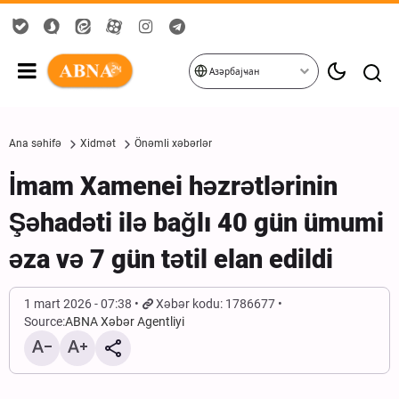
Азәрбајҹан
Ana səhifə
Xidmət
Önəmli xəbərlər
İmam Xamenei həzrətlərinin
Şəhadəti ilə bağlı 40 gün ümumi
əza və 7 gün tətil elan edildi
1 mart 2026 - 07:38
Xəbər kodu: 1786677
Source:
ABNA Xəbər Agentliyi