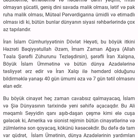
olmayan şücatli, geniş dini savada malik olması, lətif və pak
ruha malik olması, Mütəal Pərvərdigarına ümidli və etimadlı
olması idi ki, bütün bunlar dünyanın siyasi rəhbərlərində çox
az tapılandır.
İran İslam Cümhuriyyətinin Dövlət Heyəti, bu böyük itkini
Həzrəti Bəqiyyətullah Əzəm, İmam Zaman Ağaya (Allah
Təala Şərəfli Zühurunu Tezləşdirsin), şərəfli İran Xalqına,
Böyük İslam Ümmətinə və bütün dünya Azadələrinə
təsliyyət ərz edir və İran Xalqı ilə həmdərd olduğunu
bildirməklə yanaşı 40 gün ümumi əza və 7 gün tətil olmasını
elan edir.
Bu böyük cinayət heç zaman cavabsız qalmayacaq, İslam
və Şiə Dünyasının tarixində yeni səhifə açacaqdır. Bu Ali
məqamlı Seyyidin qanı aşıb-daşan çeşmə kimi elə cuşa
gələcək ki, Amerika və sionist rejimin bütün cinayətlərinə və
zülmlərinə son qoyacaq, kökünü kəsəcəkdir. Bu dəfə də tam
var qüdrət, İslam Ümətinin, dünya Azadələrinin yardımları