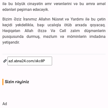
ilə bu böyük cinayətin əmr verənlərini və bu əmrə əməl
edənləri peşiman edəcəyik.
Bizim Əziz İranımız Allahın Nüsrət və Yardımı ilə bu çətin
keçidi yekdelliklə, başı ucalıqla ötüb arxada qoyacaq.
Həqiqətən Allah Əzzə Və Cəll zalım düşmənlərin
pusqusunda durmuş, məzlum və möminlərin imdadına
yetişəndir.
Sizin rəyiniz
Ad