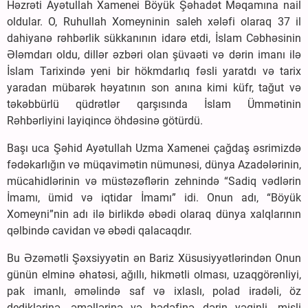
Həzrəti Ayətullah Xamenei Böyük Şəhadət Məqamına nail
oldular. O, Ruhullah Xomeyninin saleh xələfi olaraq 37 il
dahiyanə rəhbərlik sükkanının idarə etdi, İslam Cəbhəsinin
Ələmdarı oldu, dillər əzbəri olan şüvaəti və dərin imanı ilə
İslam Tarixində yeni bir hökmdarlıq fəsli yaratdı və tarix
yaradan mübarək həyatının son anına kimi küfr, tağut və
təkəbbürlü qüdrətlər qarşısında İslam Ümmətinin
Rəhbərliyini layiqincə öhdəsinə götürdü.
Başı uca Şəhid Ayətullah Uzma Xamenei çağdaş əsrimizdə
fədəkarlığın və müqavimətin nümunəsi, dünya Azadələrinin,
mücahidlərinin və müstəzəflərin zehnində “Sadiq vədlərin
İmamı, ümid və iqtidar İmamı” idi. Onun adı, “Böyük
Xomeyni”nin adı ilə birlikdə əbədi olaraq dünya xalqlarının
qəlbində cavidan və əbədi qalacaqdır.
Bu Əzəmətli Şəxsiyyətin ən Bariz Xüsusiyyətlərindən Onun
günün elminə əhatəsi, ağıllı, hikmətli olması, uzaqgörənliyi,
pak imanlı, əməlində saf və ixlaslı, polad iradəli, öz
dediklərinə, əməllərinə və hədəfinə dərin yəqinli, misli