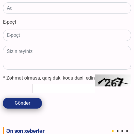
E-poçt
*
Zəhmət olmasa, qarşıdakı kodu daxil edin
Göndər
Ən son xəbərlər