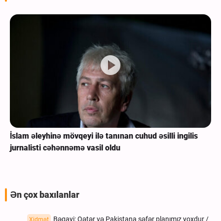
İslam əleyhinə mövqeyi ilə tanınan cuhud əsilli ingilis
jurnalisti cəhənnəmə vasil oldu
Ən çox baxılanlar
Bəqayi: Qətər və Pakistana səfər planımız yoxdur /
Xidmət