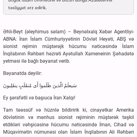
Böyük İslam Ümmətinə və bütün dünya Azadələrinə
təsliyyət ərz edirik.
Əhli-Beyt (əleyhimus səlam) – Beynəlxalq Xəbər Agentliyi-
ABNA: İran İslam Cümhuriyyətinin Dövlət Heyəti, ABŞ və
sionist rejimin müştərəjk hücumu nəticəsində İslam
İnqilabının Rəhbəri həzrəti Ayətullah Xameneinin Şəhadətə
yetməsi ilə bağlı bəyanat verib.
Bəyanatda deyilir:
سَیعلَمُ الّذینَ ظَلَموا أَی مُنقَلَبٍ ینقَلِبونَ
Ey şərafətli və başıuca İran Xalqı!
Tam təəssüf və hüznlə bildiririk ki, cinayətkar Amerika
dövlətinin və mənhus sionist rejiminin müştərək təşkil
etdikləri vəhşicəsinə hücumu nəticəsində İman, Cihad və
Müqavimətin nümunəsi olan İslam İnqilabının Ali Rəhbəri