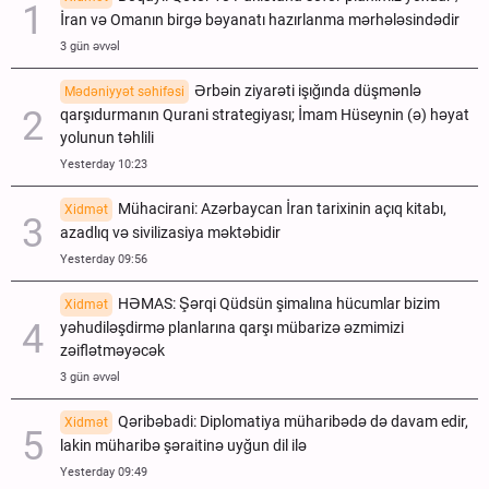
İran və Omanın birgə bəyanatı hazırlanma mərhələsindədir
3 gün əvvəl
Ərbəin ziyarəti işığında düşmənlə
Mədəniyyət səhifəsi
qarşıdurmanın Qurani strategiyası; İmam Hüseynin (ə) həyat
yolunun təhlili
Yesterday 10:23
Mühacirani: Azərbaycan İran tarixinin açıq kitabı,
Xidmət
azadlıq və sivilizasiya məktəbidir
Yesterday 09:56
HƏMAS: Şərqi Qüdsün şimalına hücumlar bizim
Xidmət
yəhudiləşdirmə planlarına qarşı mübarizə əzmimizi
zəiflətməyəcək
3 gün əvvəl
Qəribəbadi: Diplomatiya müharibədə də davam edir,
Xidmət
lakin müharibə şəraitinə uyğun dil ilə
Yesterday 09:49