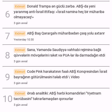
Donald Trampa ən güclü zərbə. ABŞ-da yeni
Xidmət
yaranmış anti-İsrail ittifaqı: «İsrail naminə heç bir müharibə
olmayacaq!»
3 gün əvvəl
ABŞ Baş Qərargahı müharibədən çıxış yolu axtarır
Xidmət
Yesterday 10:30
Səna, Yəməndə Səudiyyə vəhhabi rejiminə bağlı
Xidmət
qüvvələrin mövqelərini raket və PUA-lar ilə darmadağın etdi
3 gün əvvəl
Code Pink hərəkatının fəalı ABŞ Konqresindən İsrail
Xidmət
bayrağının götürülməsini tələb etdi \ Video
3 gün əvvəl
Ərəb analitiki: ABŞ hərbi komandirləri "Vyetnam
Xidmət
təcrübəsini" təkrarlamaqdan qorxurlar
3 gün əvvəl