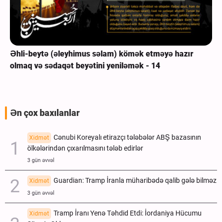
Əhli-beytə (əleyhimus səlam) kömək etməyə hazır
olmaq və sədaqət beyətini yeniləmək - 14
Ən çox baxılanlar
Cənubi Koreyalı etirazçı tələbələr ABŞ bazasının
Xidmət
ölkələrindən çıxarılmasını tələb edirlər
3 gün əvvəl
Guardian: Tramp İranla müharibədə qalib gələ bilməz
Xidmət
3 gün əvvəl
Tramp İranı Yenə Təhdid Etdi: İordaniya Hücumu
Xidmət