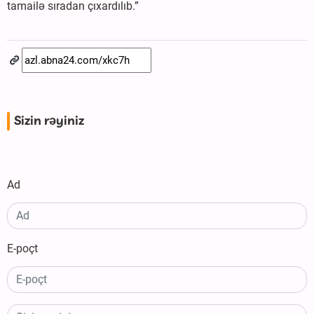
tamailə sıradan çıxardılıb.”
Sizin rəyiniz
Ad
E-poçt