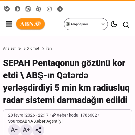
Азәрбајҹан
Ana səhifə
Xidmət
İran
SEPAH Pentaqonun gözünü kor
etdi \ ABŞ-ın Qətərdə
yerləşdirdiyi 5 min km radiusluq
radar sistemi darmadağın edildi
28 fevral 2026 - 22:17
Xəbər kodu: 1786602
Source:
ABNA Xəbər Agentliyi