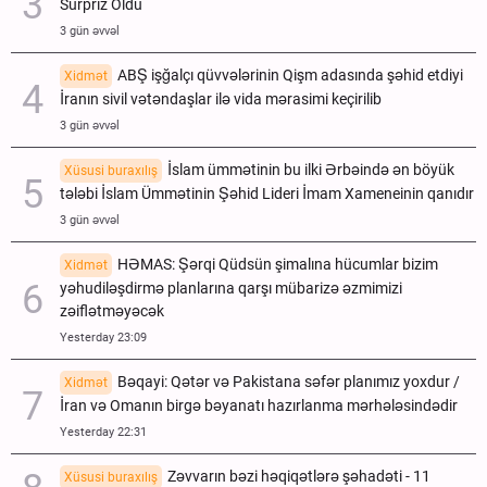
Sürpriz Oldu
3 gün əvvəl
ABŞ işğalçı qüvvələrinin Qişm adasında şəhid etdiyi
Xidmət
İranın sivil vətəndaşlar ilə vida mərasimi keçirilib
3 gün əvvəl
İslam ümmətinin bu ilki Ərbəində ən böyük
Xüsusi buraxılış
tələbi İslam Ümmətinin Şəhid Lideri İmam Xameneinin qanıdır
3 gün əvvəl
HƏMAS: Şərqi Qüdsün şimalına hücumlar bizim
Xidmət
yəhudiləşdirmə planlarına qarşı mübarizə əzmimizi
zəiflətməyəcək
Yesterday 23:09
Bəqayi: Qətər və Pakistana səfər planımız yoxdur /
Xidmət
İran və Omanın birgə bəyanatı hazırlanma mərhələsindədir
Yesterday 22:31
Zəvvarın bəzi həqiqətlərə şəhadəti - 11
Xüsusi buraxılış