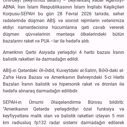
Əhli-Beyt (əleyhimus səlam) – Beynəlxalq Xəbər Agentliyi-
ABNA: İran İslam Respublikasının İslam İnqilabı Keşikçiləri
Korpusu-SEPAH bu gün 28 Fevral 2026 tarixdə, səhər
radələrində düşmən ABŞ və sionist rejimlərin vətənimizə
etdiyi namərdəcisinə hücumlarına qəti cavab verərək
düşmən qüvvələrinin məntəqə ölkələrindəki bütün
bazalarını raket və PUA –lar ilə hədəfə aldı.
Ameriknın Qərbi Asiyada yerləşdiyi 4 hərbi bazası İranın
balistik raketləri ilə darmadağın edildi.
ABŞ-ın Qətərdəki Əl-Ədid, Kuveytdəki əl-Salim, BƏƏ-dəki əl-
Zafrə Hava Bazası və Amerikaının Bəhreyndəki 5-ci Hərbi
Bazaları İranın balistik və hipersonik raket və dronları ilə
hədəfə alınaraq darmadağın edilibdir.
SEPAH-ın Ümumi Əlaqələndirmə Bürosu bildirib:
“Amerikaının Qətərdə yerləşdirdiyi özəl funksiya və
keyfiyyətlərə malik olan və balistik raketləri izləyən 5 min
km radiusluq fp132 radar sistemi darmadağın edilərək