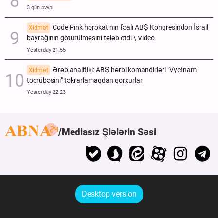
3 gün əvvəl
Code Pink hərəkatının fəalı ABŞ Konqresindən İsrail
Xidmət
bayrağının götürülməsini tələb etdi \ Video
Yesterday 21:55
Ərəb analitiki: ABŞ hərbi komandirləri "Vyetnam
Xidmət
təcrübəsini" təkrarlamaqdan qorxurlar
Yesterday 22:23
Mediasız Şiələrin Səsi
Desktop version