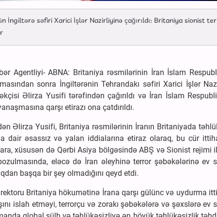
İngiltərə səfiri Xarici İşlər Nazirliyinə çağırıldı: Britaniya sionist te
r
r Agentliyi- ABNA: Britaniya rəsmilərinin İran İslam Respubl
masından sonra İngiltərənin Tehrandakı səfiri Xarici İşlər Nazi
çisi Əlirza Yusifi tərəfindən çağırıldı və İran İslam Respubl
yanaşmasına qarşı etirazı ona çatdırıldı.
edən Əlirza Yusifi, Britaniya rəsmilərinin İranın Britaniyada təhlü
a dair əsassız və yalan iddialarına etiraz olaraq, bu cür itti
ara, xüsusən də Qərbi Asiya bölgəsində ABŞ və Sionist rejimi i
pozulmasında, eləcə də İran əleyhinə terror şəbəkələrinə ev s
dan başqa bir şey olmadığını qeyd etdi.
 direktoru Britaniya hökumətinə İrana qarşı gülünc və uydurma it
şını islah etməyi, terrorçu və zorakı şəbəkələrə və şəxslərə ev s
nda qlobal sülh və təhlükəsizliyə ən böyük təhlükəsizlik təhd