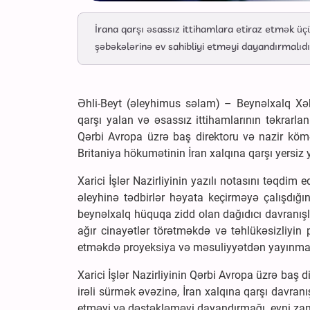
İrana qarşı əsassız ittihamlara etiraz etmək üçün 
şəbəkələrinə ev sahibliyi etməyi dayandırmalıdı
Əhli-Beyt (əleyhimus səlam) – Beynəlxalq Xəbə
qarşı yalan və əsassız ittihamlarının təkrarlan
Qərbi Avropa üzrə baş direktoru və nazir kömək
Britaniya hökumətinin İran xalqına qarşı yersiz 
Xarici İşlər Nazirliyinin yazılı notasını təqdim 
əleyhinə tədbirlər həyata keçirməyə çalışdığın
beynəlxalq hüquqa zidd olan dağıdıcı davranışl
ağır cinayətlər törətməkdə və təhlükəsizliyin 
etməkdə proyeksiya və məsuliyyətdən yayınmaq
Xarici İşlər Nazirliyinin Qərbi Avropa üzrə baş
irəli sürmək əvəzinə, İran xalqına qarşı davranı
etməyi və dəstəkləməyi dayandırmağı, eyni zama