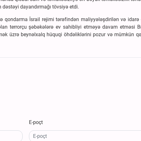
am dəstəyi dayandırmağı tövsiyə etdi.
ə qondarma İsrail rejimi tərəfindən maliyyələşdirilən və idarə
 olan terrorçu şəbəkələrə ev sahibliyi etməyə davam etməsi Br
mək üzrə beynəlxalq hüquqi öhdəliklərini pozur və mümkün qə
E-poçt