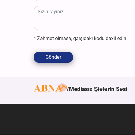
*
Zəhmət olmasa, qarşıdakı kodu daxil edin
Göndər
Mediasız Şiələrin Səsi