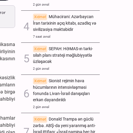
2 gün əvvəl
rror
Mühacirani: Azərbaycan
Xidmət
İran tarixinin açıq kitabı, azadlıq və
sivilizasiya məktəbidir
7 saat əvvəl
ikasına
SEPAH: HƏMAS-ın tərki-
Xidmət
rliyinin
silah planı strateji məğlubiyyətlə
ikasının
üzləşəcək
2 gün əvvəl
kəsizlik
Sionist rejimin hava
Xidmət
hamların
hücumlarının intensivləşməsi
lə birgə
fonunda Livan-İsrail danışıqları
ahibliyi
erkən dayandırıldı
2 gün əvvəl
tihamlar
Donald Trampa ən güclü
Xidmət
ahibliyi
zərbə. ABŞ-da yeni yaranmış anti-
İsrail ittifaqı: «İsrail naminə heç bir
idi olan