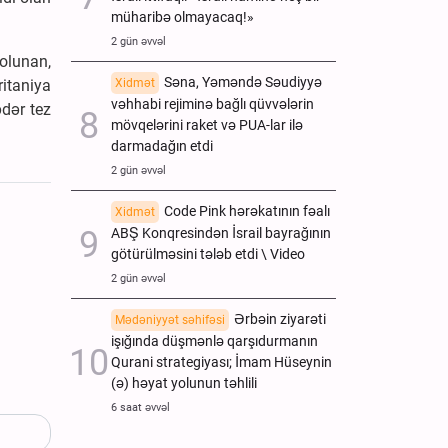
müharibə olmayacaq!»
2 gün əvvəl
 olunan,
Səna, Yəməndə Səudiyyə
Xidmət
itaniya
vəhhabi rejiminə bağlı qüvvələrin
dər tez
mövqelərini raket və PUA-lar ilə
darmadağın etdi
2 gün əvvəl
Code Pink hərəkatının fəalı
Xidmət
ABŞ Konqresindən İsrail bayrağının
götürülməsini tələb etdi \ Video
2 gün əvvəl
Ərbəin ziyarəti
Mədəniyyət səhifəsi
işığında düşmənlə qarşıdurmanın
Qurani strategiyası; İmam Hüseynin
(ə) həyat yolunun təhlili
6 saat əvvəl