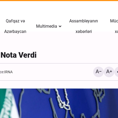
Qafqaz və
Assambleyanın
Müct
Multimedia
Azərbaycan
xəbərləri
x
 Nota Verdi
ce:
IRNA
Mühacirani: Azərbaycan 
tarixinin açıq kitabı, azad
sivilizasiya məktəbidir