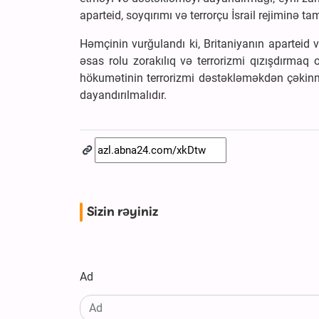
aparteid, soyqırımı və terrorçu İsrail rejiminə t
Həmçinin vurğulandı ki, Britaniyanın aparteid v
əsas rolu zorakılıq və terrorizmi qızışdırmaq
hökumətinin terrorizmi dəstəkləməkdən çəkin
dayandırılmalıdır.
Sizin rəyiniz
Ad