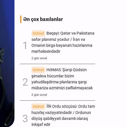
Ən çox baxılanlar
Bəqayi: Qətər və Pakistana
Xidmət
səfər planımız yoxdur / İran və
Omanın birgə bəyanatı hazırlanma
mərhələsindədir
2 gün əvvəl
HƏMAS: Şərqi Qüdsün
Xidmət
şimalına hücumlar bizim
yəhudiləşdirmə planlarına qarşı
mübarizə əzmimizi zəiflətməyəcək
2 gün əvvəl
İİR Ordu sözçüsü: Ordu tam
Xidmət
hazırlıq vəziyyətindədir / Ordunun
döyüş qabiliyyəti davamlı olaraq
inkişaf edir