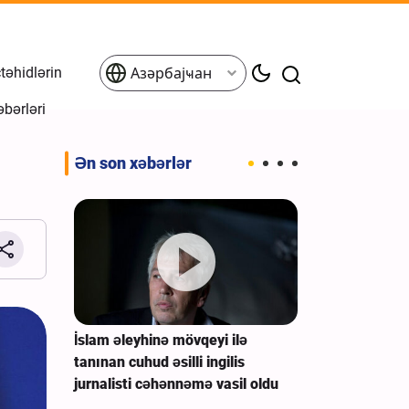
əhidlərin
Азәрбајҹан
əbərləri
Ən son xəbərlər
İran
İslam əleyhinə mövqeyi ilə
ABŞ Baş Qəra
lıq və
tanınan cuhud əsilli ingilis
çıxış yolu axta
jurnalisti cəhənnəmə vasil oldu