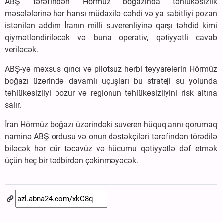
ABŞ tərəfindən Hörmüz boğazında təhlükəsizlik
məsələlərinə hər hansı müdaxilə cəhdi və ya sabitliyi pozan
istənilən addım İranın milli suverenliyinə qarşı təhdid kimi
qiymətləndiriləcək və buna operativ, qətiyyətli cavab
veriləcək.
ABŞ-yə məxsus qırıcı və pilotsuz hərbi təyyarələrin Hörmüz
boğazı üzərində davamlı uçuşları bu strateji su yolunda
təhlükəsizliyi pozur və regionun təhlükəsizliyini risk altına
salır.
İran Hörmüz boğazı üzərindəki suveren hüquqlarını qorumaq
naminə ABŞ ordusu və onun dəstəkçiləri tərəfindən törədilə
biləcək hər cür təcavüz və hücumu qətiyyətlə dəf etmək
üçün heç bir tədbirdən çəkinməyəcək.