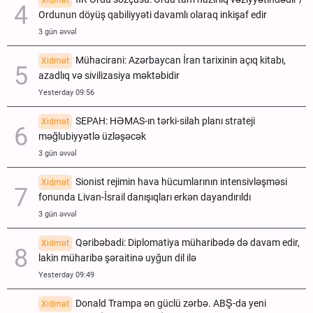
Ordunun döyüş qabiliyyəti davamlı olaraq inkişaf edir
3 gün əvvəl
Mühacirani: Azərbaycan İran tarixinin açıq kitabı,
Xidmət
azadlıq və sivilizasiya məktəbidir
Yesterday 09:56
SEPAH: HƏMAS-ın tərki-silah planı strateji
Xidmət
məğlubiyyətlə üzləşəcək
3 gün əvvəl
Sionist rejimin hava hücumlarının intensivləşməsi
Xidmət
fonunda Livan-İsrail danışıqları erkən dayandırıldı
3 gün əvvəl
Qəribəbadi: Diplomatiya müharibədə də davam edir,
Xidmət
lakin müharibə şəraitinə uyğun dil ilə
Yesterday 09:49
Donald Trampa ən güclü zərbə. ABŞ-da yeni
Xidmət