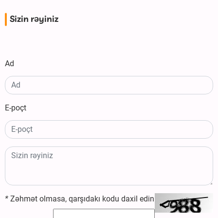
Sizin rəyiniz
Ad
E-poçt
*
Zəhmət olmasa, qarşıdakı kodu daxil edin