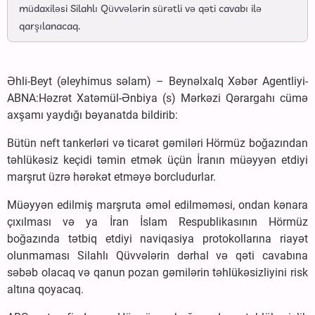
müdaxiləsi Silahlı Qüvvələrin sürətli və qəti cavabı ilə
qarşılanacaq.
Əhli-Beyt (əleyhimus səlam) – Beynəlxalq Xəbər Agentliyi-
ABNA:Həzrət Xatəmül-Ənbiya (s) Mərkəzi Qərargahı cümə
axşamı yaydığı bəyanatda bildirib:
Bütün neft tankerləri və ticarət gəmiləri Hörmüz boğazından
təhlükəsiz keçidi təmin etmək üçün İranın müəyyən etdiyi
marşrut üzrə hərəkət etməyə borcludurlar.
Müəyyən edilmiş marşruta əməl edilməməsi, ondan kənara
çıxılması və ya İran İslam Respublikasının Hörmüz
boğazında tətbiq etdiyi naviqasiya protokollarına riayət
olunmaması Silahlı Qüvvələrin dərhal və qəti cavabına
səbəb olacaq və qanun pozan gəmilərin təhlükəsizliyini risk
altına qoyacaq.