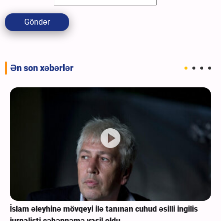
Göndər
Ən son xəbərlər
İslam əleyhinə mövqeyi ilə tanınan cuhud əsilli ingilis
jurnalisti cəhənnəmə vasil oldu