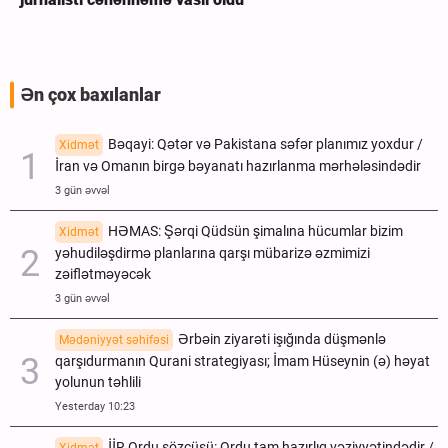
Ən çox baxılanlar
Bəqayi: Qətər və Pakistana səfər planımız yoxdur /
Xidmət
İran və Omanın birgə bəyanatı hazırlanma mərhələsindədir
3 gün əvvəl
HƏMAS: Şərqi Qüdsün şimalına hücumlar bizim
Xidmət
yəhudiləşdirmə planlarına qarşı mübarizə əzmimizi
zəiflətməyəcək
3 gün əvvəl
Ərbəin ziyarəti işığında düşmənlə
Mədəniyyət səhifəsi
qarşıdurmanın Qurani strategiyası; İmam Hüseynin (ə) həyat
yolunun təhlili
Yesterday 10:23
İİR Ordu sözçüsü: Ordu tam hazırlıq vəziyyətindədir /
Xidmət