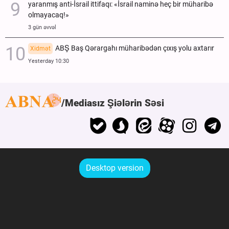
yaranmış anti-İsrail ittifaqı: «İsrail naminə heç bir müharibə
olmayacaq!»
3 gün əvvəl
ABŞ Baş Qərargahı müharibədən çıxış yolu axtarır
Xidmət
Yesterday 10:30
Mediasız Şiələrin Səsi
Desktop version