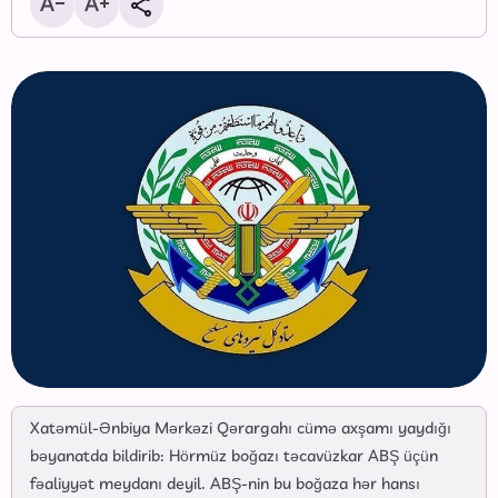
Xatəmül-Ənbiya Mərkəzi Qərargahı cümə axşamı yaydığı
bəyanatda bildirib: Hörmüz boğazı təcavüzkar ABŞ üçün
fəaliyyət meydanı deyil. ABŞ-nin bu boğaza hər hansı