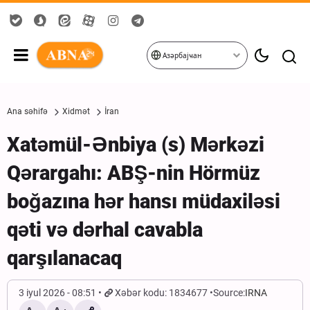
Азәрбајҹан
Ana səhifə
Xidmət
İran
Xatəmül-Ənbiya (s) Mərkəzi
Qərargahı: ABŞ-nin Hörmüz
boğazına hər hansı müdaxiləsi
qəti və dərhal cavabla
qarşılanacaq
3 iyul 2026 - 08:51
Xəbər kodu: 1834677
Source:
IRNA