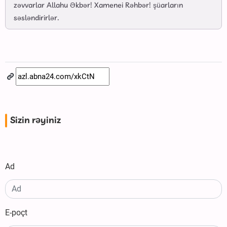
zəvvarlar Allahu Əkbər! Xamenei Rəhbər! şüarların
səsləndirirlər.
Sizin rəyiniz
Ad
E-poçt