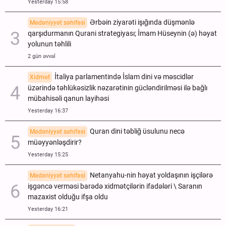
Yesterday 15:58
Ərbəin ziyarəti işığında düşmənlə
Mədəniyyət səhifəsi
qarşıdurmanın Qurani strategiyası; İmam Hüseynin (ə) həyat
yolunun təhlili
2 gün əvvəl
İtaliya parlamentində İslam dini və məscidlər
Xidmət
üzərində təhlükəsizlik nəzarətinin gücləndirilməsi ilə bağlı
mübahisəli qanun layihəsi
Yesterday 16:37
Quran dini təbliğ üsulunu necə
Mədəniyyət səhifəsi
müəyyənləşdirir?
Yesterday 15:25
Netanyahu-nin həyat yoldaşının işçilərə
Mədəniyyət səhifəsi
işgəncə verməsi barədə xidmətçilərin ifadələri \ Saranın
mazaxist olduğu ifşa oldu
Yesterday 16:21