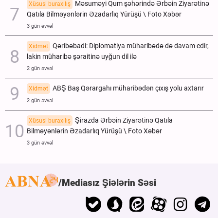
Məsuməyi Qum şəhərində Ərbəin Ziyarətinə
Xüsusi buraxılış
Qatıla Bilməyənlərin Əzadarlıq Yürüşü \ Foto Xəbər
3 gün əvvəl
Qəribəbadi: Diplomatiya müharibədə də davam edir,
Xidmət
lakin müharibə şəraitinə uyğun dil ilə
2 gün əvvəl
ABŞ Baş Qərargahı müharibədən çıxış yolu axtarır
Xidmət
2 gün əvvəl
Şirazda Ərbəin Ziyarətinə Qatıla
Xüsusi buraxılış
Bilməyənlərin Əzadarlıq Yürüşü \ Foto Xəbər
3 gün əvvəl
Mediasız Şiələrin Səsi