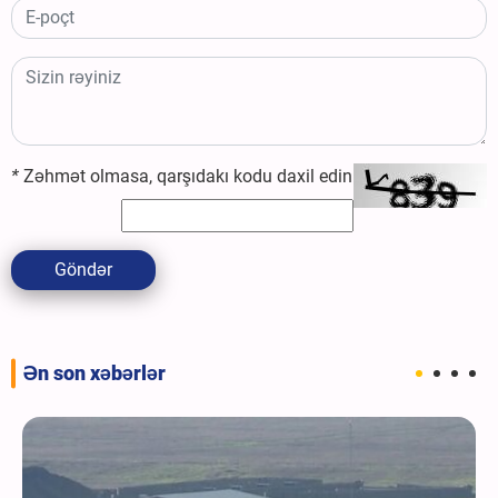
*
Zəhmət olmasa, qarşıdakı kodu daxil edin
Göndər
Ən son xəbərlər