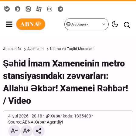
Азәрбајҹан
Ana səhifə
Azeri latin
Üləma və Təqlid Mərcələri
Şəhid İmam Xameneinin metro
stansiyasındakı zəvvarları:
Allahu Əkbər! Xamenei Rəhbər!
/ Video
4 iyul 2026 - 20:18
Xəbər kodu: 1835480
Source:
ABNA Xəbər Agentliyi