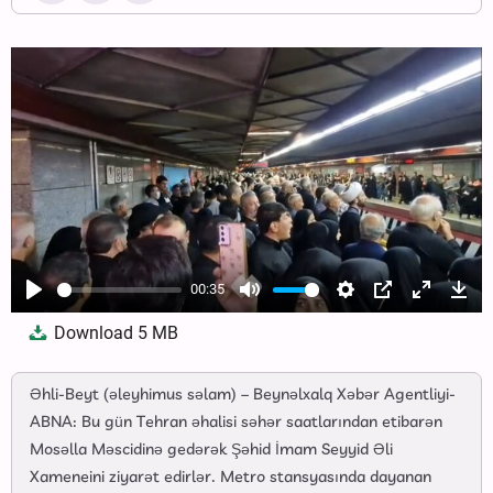
00:35
Play
Mute
Settings
PIP
Enter
Dow
Download
5 MB
fullscree
Əhli-Beyt (əleyhimus səlam) – Beynəlxalq Xəbər Agentliyi-
ABNA: Bu gün Tehran əhalisi səhər saatlarından etibarən
Mosəlla Məscidinə gedərək Şəhid İmam Seyyid Əli
Xameneini ziyarət edirlər. Metro stansyasında dayanan