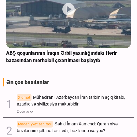
ABŞ qoşunlarının İraqın Ərbil yaxınlığındakı Hərir
bazasından mərhələli çıxarılması başlayıb
Ən çox baxılanlar
Mühacirani: Azərbaycan İran tarixinin açıq kitabı,
Xidmət
azadlıq və sivilizasiya məktəbidir
2 gün əvvəl
Şəhid İmam Xamenei: Quran niyə
Mədəniyyət səhifəsi
bəzilərinin qəlbinə təsir edir, bəzilərinə isə yox?