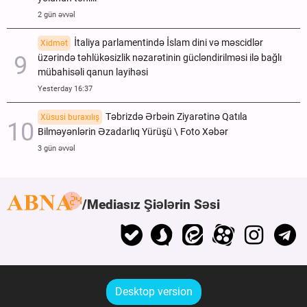
2 gün əvvəl
İtaliya parlamentində İslam dini və məscidlər
Xidmət
üzərində təhlükəsizlik nəzarətinin gücləndirilməsi ilə bağlı
mübahisəli qanun layihəsi
Yesterday 16:37
Təbrizdə Ərbəin Ziyarətinə Qatıla
Xüsusi buraxılış
Bilməyənlərin Əzadarlıq Yürüşü \ Foto Xəbər
3 gün əvvəl
Mediasız Şiələrin Səsi
Desktop version