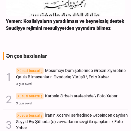
Yəmən: Koalisiyaların yaradılması və beynəlxalq dəstək
Səudiyyə rejimini məsuliyyətdən yayındıra bilməz
Ən çox baxılanlar
Məsuməyi Qum şəhərində Ərbəin Ziyarətinə
Xüsusi buraxılış
Qatıla Bilməyənlərin Əzadarlıq Yürüşü \ Foto Xəbər
3 gün əvvəl
Kərbəla Ərbəin ərəfəsində \ Foto Xəbər
Xüsusi buraxılış
3 gün əvvəl
İranın Xosrəvi sərhədində Ərbəindən qaydıan
Xüsusi buraxılış
Seyyid Əş-Şühəda (ə) zəvvarlarını sevgi ilə qarşılanır \ Foto
Xəbər