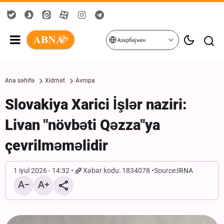
Азәрбајҹан
Ana səhifə
Xidmət
Avropa
Slovakiya Xarici İşlər naziri:
Livan "növbəti Qəzza"ya
çevrilməməlidir
1 iyul 2026 - 14:32
Xəbər kodu: 1834078
Source:
IRNA