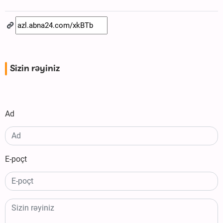
Sizin rəyiniz
Ad
E-poçt