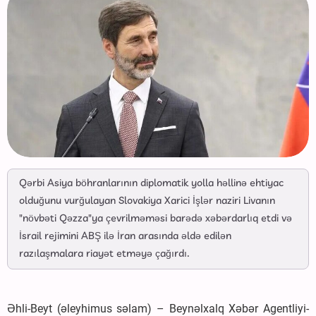
Qərbi Asiya böhranlarının diplomatik yolla həllinə ehtiyac
olduğunu vurğulayan Slovakiya Xarici İşlər naziri Livanın
"növbəti Qəzza"ya çevrilməməsi barədə xəbərdarlıq etdi və
İsrail rejimini ABŞ ilə İran arasında əldə edilən
razılaşmalara riayət etməyə çağırdı.
Əhli-Beyt (əleyhimus səlam) – Beynəlxalq Xəbər Agentliyi-