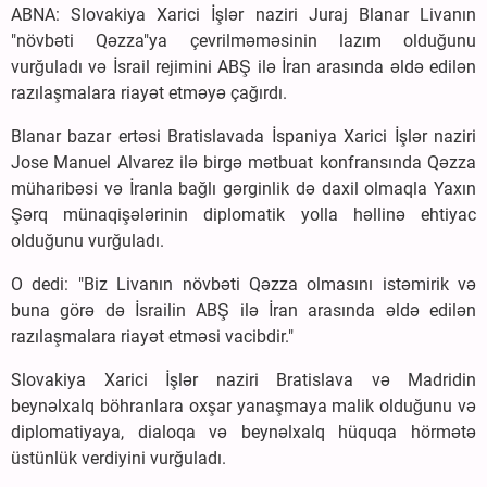
ABNA: Slovakiya Xarici İşlər naziri Juraj Blanar Livanın
"növbəti Qəzza"ya çevrilməməsinin lazım olduğunu
vurğuladı və İsrail rejimini ABŞ ilə İran arasında əldə edilən
razılaşmalara riayət etməyə çağırdı.
Blanar bazar ertəsi Bratislavada İspaniya Xarici İşlər naziri
Jose Manuel Alvarez ilə birgə mətbuat konfransında Qəzza
müharibəsi və İranla bağlı gərginlik də daxil olmaqla Yaxın
Şərq münaqişələrinin diplomatik yolla həllinə ehtiyac
olduğunu vurğuladı.
O dedi: "Biz Livanın növbəti Qəzza olmasını istəmirik və
buna görə də İsrailin ABŞ ilə İran arasında əldə edilən
razılaşmalara riayət etməsi vacibdir."
Slovakiya Xarici İşlər naziri Bratislava və Madridin
beynəlxalq böhranlara oxşar yanaşmaya malik olduğunu və
diplomatiyaya, dialoqa və beynəlxalq hüquqa hörmətə
üstünlük verdiyini vurğuladı.