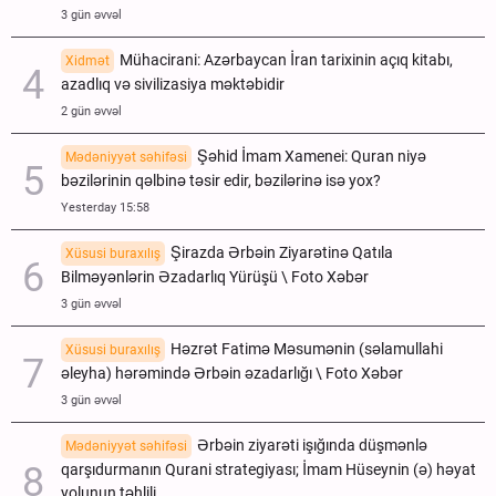
3 gün əvvəl
Mühacirani: Azərbaycan İran tarixinin açıq kitabı,
Xidmət
azadlıq və sivilizasiya məktəbidir
2 gün əvvəl
Şəhid İmam Xamenei: Quran niyə
Mədəniyyət səhifəsi
bəzilərinin qəlbinə təsir edir, bəzilərinə isə yox?
Yesterday 15:58
Şirazda Ərbəin Ziyarətinə Qatıla
Xüsusi buraxılış
Bilməyənlərin Əzadarlıq Yürüşü \ Foto Xəbər
3 gün əvvəl
Həzrət Fatimə Məsumənin (səlamullahi
Xüsusi buraxılış
əleyha) hərəmində Ərbəin əzadarlığı \ Foto Xəbər
3 gün əvvəl
Ərbəin ziyarəti işığında düşmənlə
Mədəniyyət səhifəsi
qarşıdurmanın Qurani strategiyası; İmam Hüseynin (ə) həyat
yolunun təhlili