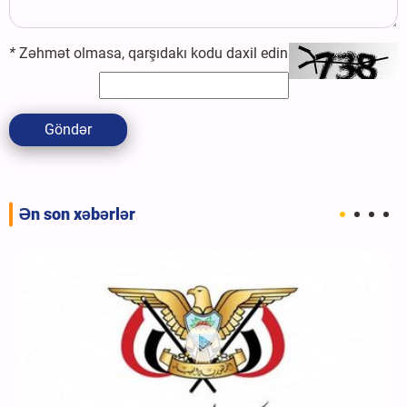
*
Zəhmət olmasa, qarşıdakı kodu daxil edin
Göndər
Ən son xəbərlər