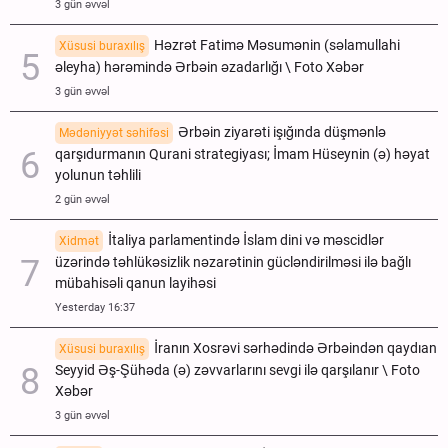
3 gün əvvəl
Həzrət Fatimə Məsumənin (səlamullahi
Xüsusi buraxılış
əleyha) hərəmində Ərbəin əzadarlığı \ Foto Xəbər
3 gün əvvəl
Ərbəin ziyarəti işığında düşmənlə
Mədəniyyət səhifəsi
qarşıdurmanın Qurani strategiyası; İmam Hüseynin (ə) həyat
yolunun təhlili
2 gün əvvəl
İtaliya parlamentində İslam dini və məscidlər
Xidmət
üzərində təhlükəsizlik nəzarətinin gücləndirilməsi ilə bağlı
mübahisəli qanun layihəsi
Yesterday 16:37
İranın Xosrəvi sərhədində Ərbəindən qaydıan
Xüsusi buraxılış
Seyyid Əş-Şühəda (ə) zəvvarlarını sevgi ilə qarşılanır \ Foto
Xəbər
3 gün əvvəl