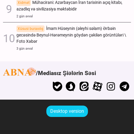
Mühacirani: Azərbaycan İran tarixinin açıq kitabı,
Xidmət
azadlıq və sivilizasiya məktəbidir
2 gün əvvəl
İmam Hüseynin (əleyhi səlam) Ərbəin
Xüsusi buraxılış
gecəsində Beynul-Hərəmeynin göydən çəkilən görüntüləri \
Foto Xəbər
3 gün əvvəl
Mediasız Şiələrin Səsi
Desktop version