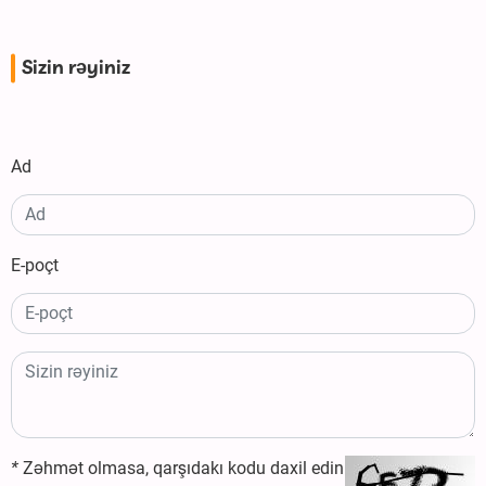
Sizin rəyiniz
Ad
E-poçt
*
Zəhmət olmasa, qarşıdakı kodu daxil edin