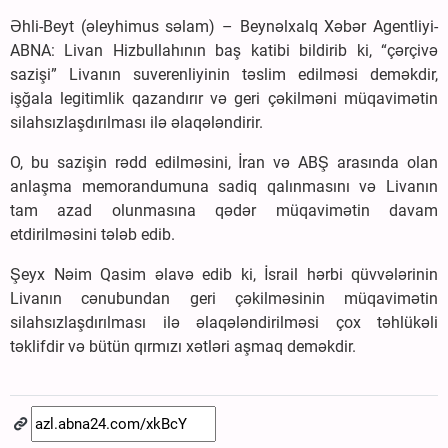
Əhli-Beyt (əleyhimus səlam) – Beynəlxalq Xəbər Agentliyi-
ABNA: Livan Hizbullahının baş katibi bildirib ki, “çərçivə
sazişi” Livanın suverenliyinin təslim edilməsi deməkdir,
işğala legitimlik qazandırır və geri çəkilməni müqavimətin
silahsızlaşdırılması ilə əlaqələndirir.
O, bu sazişin rədd edilməsini, İran və ABŞ arasında olan
anlaşma memorandumuna sadiq qalınmasını və Livanın
tam azad olunmasına qədər müqavimətin davam
etdirilməsini tələb edib.
Şeyx Nəim Qasim əlavə edib ki, İsrail hərbi qüvvələrinin
Livanın cənubundan geri çəkilməsinin müqavimətin
silahsızlaşdırılması ilə əlaqələndirilməsi çox təhlükəli
təklifdir və bütün qırmızı xətləri aşmaq deməkdir.