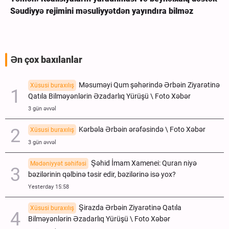
Səudiyyə rejimini məsuliyyətdən yayındıra bilməz
Ən çox baxılanlar
Məsuməyi Qum şəhərində Ərbəin Ziyarətinə
Xüsusi buraxılış
Qatıla Bilməyənlərin Əzadarlıq Yürüşü \ Foto Xəbər
3 gün əvvəl
Kərbəla Ərbəin ərəfəsində \ Foto Xəbər
Xüsusi buraxılış
3 gün əvvəl
Şəhid İmam Xamenei: Quran niyə
Mədəniyyət səhifəsi
bəzilərinin qəlbinə təsir edir, bəzilərinə isə yox?
Yesterday 15:58
Şirazda Ərbəin Ziyarətinə Qatıla
Xüsusi buraxılış
Bilməyənlərin Əzadarlıq Yürüşü \ Foto Xəbər