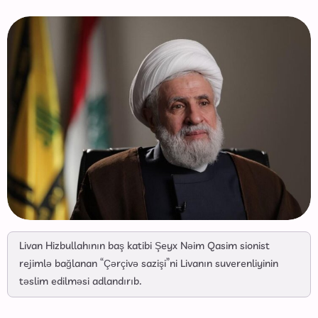
Livan Hizbullahının baş katibi Şeyx Nəim Qasim sionist
rejimlə bağlanan “Çərçivə sazişi”ni Livanın suverenliyinin
təslim edilməsi adlandırıb.