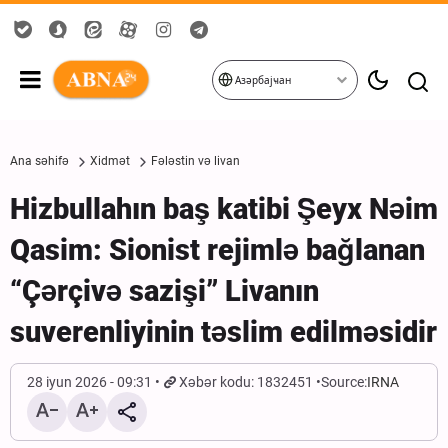
Азәрбајҹан
Ana səhifə
Xidmət
Fələstin və livan
Hizbullahın baş katibi Şeyx Nəim
Qasim: Sionist rejimlə bağlanan
“Çərçivə sazişi” Livanın
suverenliyinin təslim edilməsidir
28 iyun 2026 - 09:31
Xəbər kodu: 1832451
Source:
IRNA