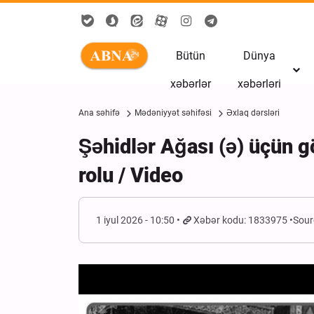
Bütün
Dünya
xəbərlər
xəbərləri
Ana səhifə
Mədəniyyət səhifəsi
Əxlaq dərsləri
Şəhidlər Ağası (ə) üçün gö
rolu / Video
1 iyul 2026 - 10:50
Xəbər kodu: 1833975
Sour