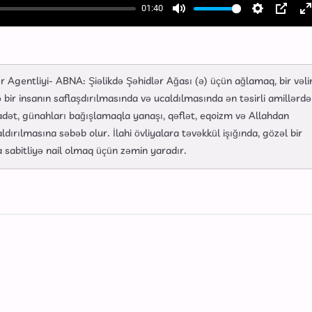
01:40
Mute
Settings
PIP
E
f
Agentliyi- ABNA: Şiəlikdə Şəhidlər Ağası (ə) üçün ağlamaq, bir vəli
 bir insanın saflaşdırılmasında və ucaldılmasında ən təsirli amillərd
ibadət, günahları bağışlamaqla yanaşı, qəflət, eqoizm və Allahdan
ldırılmasına səbəb olur. İlahi övliyalara təvəkkül işığında, gözəl bir
 sabitliyə nail olmaq üçün zəmin yaradır.