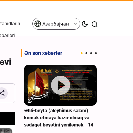
əhidlərin
Азәрбајҹан
əbərləri
Ən son xəbərlər
əvi
sızmaq
Əhli-beytə (əleyhimus səlam)
Aşura hadisəs
zvləri
kömək etməyə hazır olmaq və
və onların tər
sədaqət beyətini yeniləmək - 14
bəraət edilmə