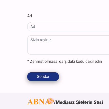
Ad
*
Zəhmət olmasa, qarşıdakı kodu daxil edin
Göndər
Mediasız Şiələrin Səsi