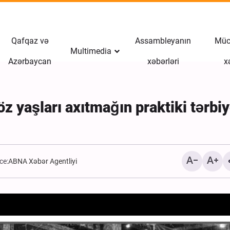
Qafqaz və
Assambleyanın
Müct
Multimedia
Azərbaycan
xəbərləri
x
z yaşları axıtmağın praktiki tərbiy
ce:
ABNA Xəbər Agentliyi
Qonşu ölkələrdən İrana 
istəyən terrorçu qrupun ü
məhv edildi