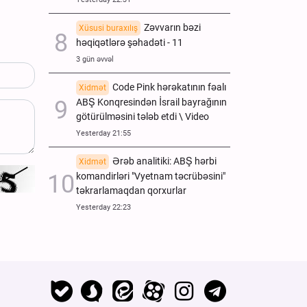
Zəvvarın bəzi
Xüsusi buraxılış
həqiqətlərə şəhadəti - 11
3 gün əvvəl
Code Pink hərəkatının fəalı
Xidmət
ABŞ Konqresindən İsrail bayrağının
götürülməsini tələb etdi \ Video
Yesterday 21:55
Ərəb analitiki: ABŞ hərbi
Xidmət
komandirləri "Vyetnam təcrübəsini"
təkrarlamaqdan qorxurlar
Yesterday 22:23