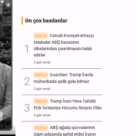
Ən çox baxılanlar
Cənubi Koreyalı etirazçı
Xidmət
tələbələr ABŞ bazasının
ölkələrindən çıxarılmasını tələb
edirlər
3 gün əvvəl
Guardian: Tramp İranla
Xidmət
müharibədə qalib gələ bilməz
3 gün əvvəl
Tramp İranı Yenə Təhdid
Xidmət
Etdi: İordaniya Hücumu Sürpriz Oldu
3 gün əvvəl
ABŞ işğalçı qüvvələrinin
Xidmət
Qişm adasında şəhid etdiyi İranın