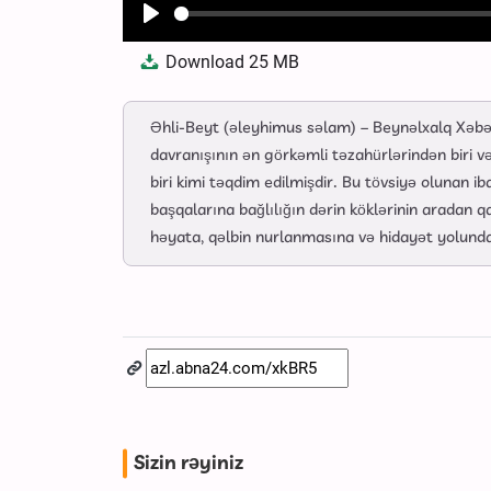
Play
Download
25 MB
Əhli-Beyt (əleyhimus səlam) – Beynəlxalq Xəbər 
davranışının ən görkəmli təzahürlərindən biri və
biri kimi təqdim edilmişdir. Bu tövsiyə olunan 
başqalarına bağlılığın dərin köklərinin aradan qa
həyata, qəlbin nurlanmasına və hidayət yolunda
Sizin rəyiniz