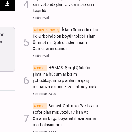
sivil vətəndaşlar ilə vida mərasimi
nter
Download
keçirilib
ullscreen
3 gün əvvəl
İslam ümmətinin bu
Xüsusi buraxılış
nin
ilki Ərbəində ən böyük tələbi İslam
ən
Ümmətinin Şəhid Lideri İmam
Xameneinin qanıdır
3 gün əvvəl
HƏMAS: Şərqi Qüdsün
Xidmət
şimalına hücumlar bizim
yəhudiləşdirmə planlarına qarşı
mübarizə əzmimizi zəiflətməyəcək
Yesterday 23:09
Bəqayi: Qətər və Pakistana
Xidmət
səfər planımız yoxdur / İran və
Omanın birgə bəyanatı hazırlanma
mərhələsindədir
Yesterday 22:31