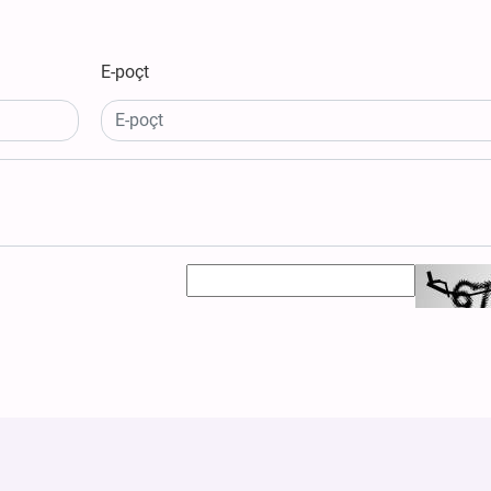
E-poçt