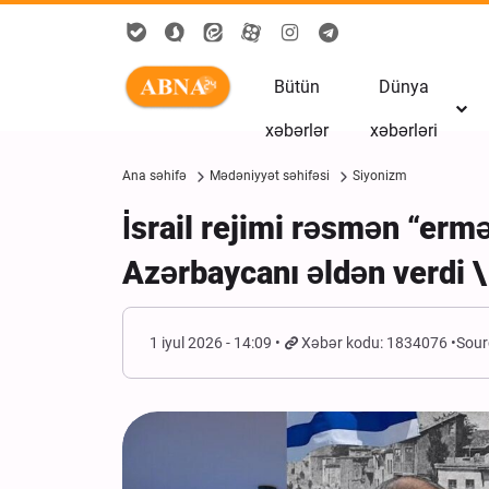
Bütün
Dünya
xəbərlər
xəbərləri
Ana səhifə
Mədəniyyət səhifəsi
Siyonizm
İsrail rejimi rəsmən “ermə
Azərbaycanı əldən verdi \
1 iyul 2026 - 14:09
Xəbər kodu: 1834076
Sour