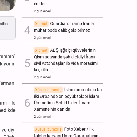
edirlər
2 gün əvvəl
ilin
Guardian: Tramp İranla
Xidmət
müharibədə qalib gələ bilməz
2 gün əvvəl
ABŞ işğalçı qüvvələrinin
Xidmət
ınının”
Qişm adasında şəhid etdiyi İranın
sivil vətəndaşlar ilə vida mərasimi
kiyənin
keçirilib
2 gün əvvəl
“erməni
İslam ümmətinin bu
Xüsusi buraxılış
ilki Ərbəində ən böyük tələbi İslam
ımı ilə
Ümmətinin Şəhid Lideri İmam
Xameneinin qanıdır
mədikdə
2 gün əvvəl
Foto Xəbər / İlk
verdiyi
Xüsusi buraxılış
tələbə karvanı Ümrə Qərargahının