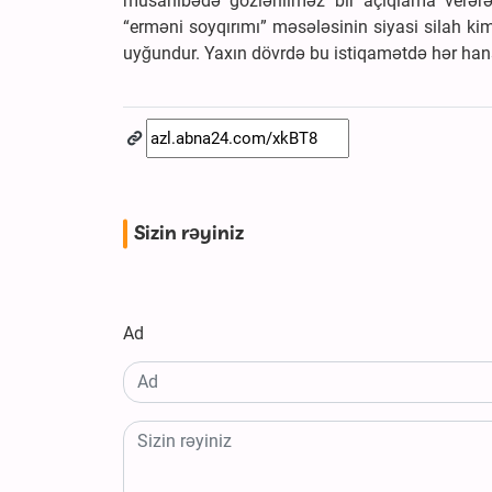
müsahibədə gözlənilməz bir açıqlama verərək
“erməni soyqırımı” məsələsinin siyasi silah k
uyğundur. Yaxın dövrdə bu istiqamətdə hər hansı
Sizin rəyiniz
Ad