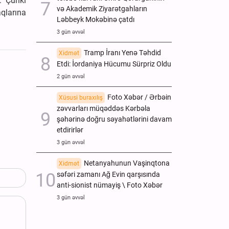
. Çünki
və Akademik Ziyarətgahların
qlarına
Ləbbeyk Mokəbinə çatdı
3 gün əvvəl
Tramp İranı Yenə Təhdid
Xidmət
Etdi: İordaniya Hücumu Sürpriz Oldu
2 gün əvvəl
Foto Xəbər / Ərbəin
Xüsusi buraxılış
zəvvarları müqəddəs Kərbəla
şəhərinə doğru səyahətlərini davam
etdirirlər
3 gün əvvəl
Netanyahunun Vaşinqtona
Xidmət
səfəri zamanı Ağ Evin qarşısında
anti-sionist nümayiş \ Foto Xəbər
3 gün əvvəl