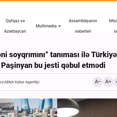
Qafqaz və
Assambleyanın
Müct
Multimedia
Azərbaycan
xəbərləri
x
ni soyqrımını” tanıması ilə Türkiyə
 Paşinyan bu jesti qəbul etmədi
ce:
ABNA Xəbər Agentliyi
ABŞ işğalçı qüvvələrinin
adasında şəhid etdiyi İran
vətəndaşlar ilə vida mər
keçirilib