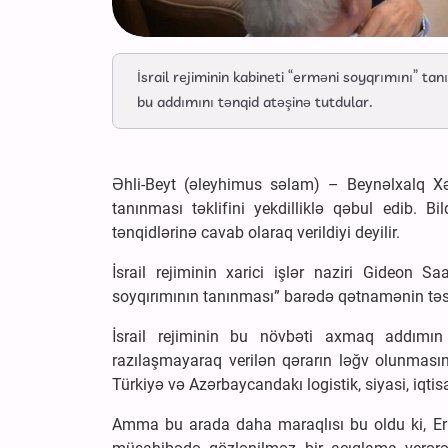
İsrail rejiminin kabineti “erməni soyqrımını” ta
bu addımını tənqid atəşinə tutdular.
Əhli-Beyt (əleyhimus səlam) – Beynəlxalq Xəbə
tanınması təklifini yekdilliklə qəbul edib. B
tənqidlərinə cavab olaraq verildiyi deyilir.
İsrail rejiminin xarici işlər naziri Gideon 
soyqırımının tanınması” barədə qətnamənin təsd
İsrail rejiminin bu növbəti axmaq addımın
razılaşmayaraq verilən qərarın ləğv olunmasın
Türkiyə və Azərbaycandakı logistik, siyasi, iqtis
Amma bu arada daha maraqlısı bu oldu ki, Erm