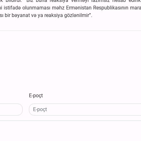
 bildirdi: “Biz buna reaksiya verməyi lazımsız hesab edirik
imi istifadə olunmaması məhz Ermənistan Respublikasının mara
 bir bəyanat və ya reaksiya gözlənilmir”.
E-poçt