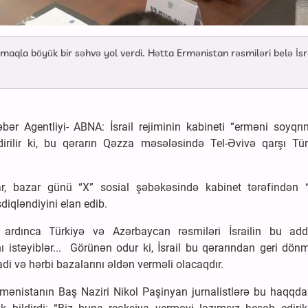
nımaqla böyük bir səhvə yol verdi. Hətta Ermənistan rəsmiləri belə İsra
r Agentliyi- ABNA: İsrail rejiminin kabineti “erməni soyqrım
ildirilir ki, bu qərarın Qəzza məsələsində Tel-Əvivə qarşı Tür
Saar, bazar günü “X” sosial şəbəkəsində kabinet tərəfindən 
iqləndiyini elan edib.
 ardınca Türkiyə və Azərbaycan rəsmiləri İsrailin bu add
ı istəyiblər... Görünən odur ki, İsrail bu qərarından geri dön
adi və hərbi bazalarını əldən verməli olacaqdır.
ənistanın Baş Naziri Nikol Paşinyan jurnalistlərə bu haqqda 