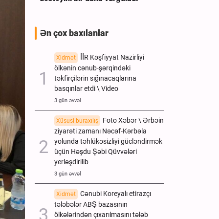
Ən çox baxılanlar
İİR Kəşfiyyat Nazirliyi
Xidmət
ölkənin cənub-şərqindəki
təkfirçilərin sığınacaqlarına
basqınlar etdi \ Video
3 gün əvvəl
Foto Xəbər \ Ərbəin
Xüsusi buraxılış
ziyarəti zamanı Nəcəf-Kərbəla
yolunda təhlükəsizliyi gücləndirmək
üçün Həşdu Şəbi Qüvvələri
yerləşdirilib
3 gün əvvəl
Cənubi Koreyalı etirazçı
Xidmət
tələbələr ABŞ bazasının
ölkələrindən çıxarılmasını tələb