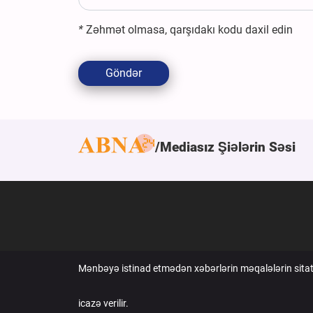
*
Zəhmət olmasa, qarşıdakı kodu daxil edin
Göndər
Mediasız Şiələrin Səsi
Mənbəyə istinad etmədən xəbərlərin məqalələrin sita
icazə verilir.