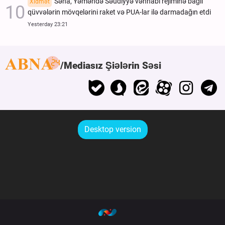
Səna, Yəməndə Səudiyyə vəhhabi rejiminə bağlı
Xidmət
qüvvələrin mövqelərini raket və PUA-lar ilə darmadağın etdi
Yesterday 23:21
Mediasız Şiələrin Səsi
Desktop version