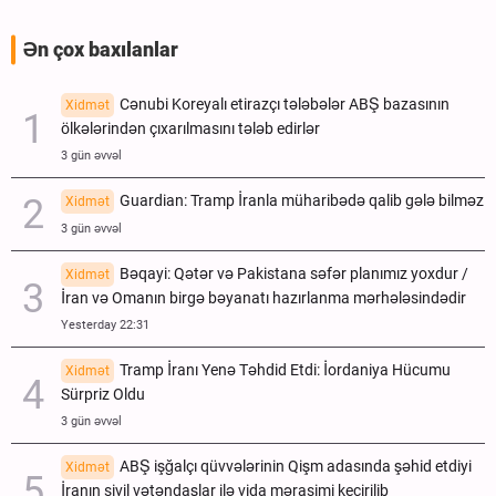
Ən çox baxılanlar
Cənubi Koreyalı etirazçı tələbələr ABŞ bazasının
Xidmət
ölkələrindən çıxarılmasını tələb edirlər
3 gün əvvəl
Guardian: Tramp İranla müharibədə qalib gələ bilməz
Xidmət
3 gün əvvəl
Bəqayi: Qətər və Pakistana səfər planımız yoxdur /
Xidmət
İran və Omanın birgə bəyanatı hazırlanma mərhələsindədir
Yesterday 22:31
Tramp İranı Yenə Təhdid Etdi: İordaniya Hücumu
Xidmət
Sürpriz Oldu
3 gün əvvəl
ABŞ işğalçı qüvvələrinin Qişm adasında şəhid etdiyi
Xidmət
İranın sivil vətəndaşlar ilə vida mərasimi keçirilib