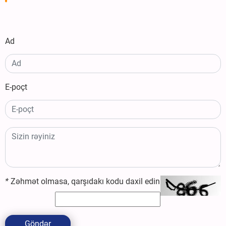
Ad
E-poçt
*
Zəhmət olmasa, qarşıdakı kodu daxil edin
Göndər