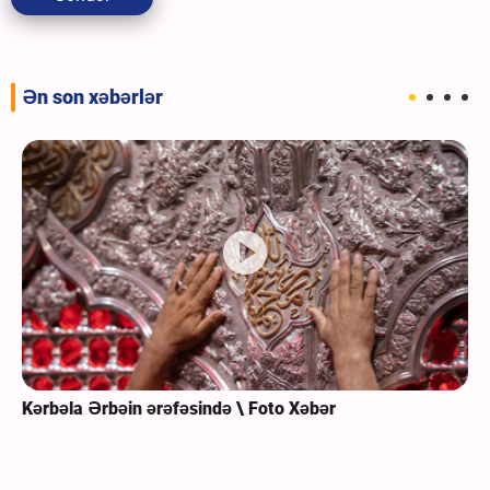
Ən son xəbərlər
Kərbəla Ərbəin ərəfəsində \ Foto Xəbər