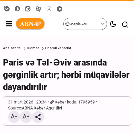
Азәрбајҹан
Ana səhifə
Xidmət
Önəmli xəbərlər
Paris və Təl-Əviv arasında
gərginlik artır; hərbi müqavilələr
dayandırılır
31 mart 2026 - 20:34
Xəbər kodu: 1796959
Source:
ABNA Xəbər Agentliyi