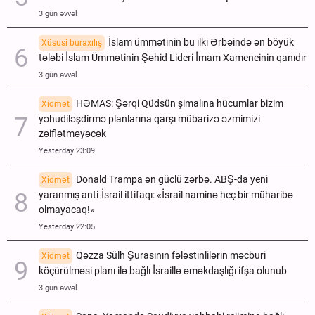
3 gün əvvəl
İslam ümmətinin bu ilki Ərbəində ən böyük
Xüsusi buraxılış
tələbi İslam Ümmətinin Şəhid Lideri İmam Xameneinin qanıdır
3 gün əvvəl
HƏMAS: Şərqi Qüdsün şimalına hücumlar bizim
Xidmət
yəhudiləşdirmə planlarına qarşı mübarizə əzmimizi
zəiflətməyəcək
Yesterday 23:09
Donald Trampa ən güclü zərbə. ABŞ-da yeni
Xidmət
yaranmış anti-İsrail ittifaqı: «İsrail naminə heç bir müharibə
olmayacaq!»
Yesterday 22:05
Qəzza Sülh Şurasının fələstinlilərin məcburi
Xidmət
köçürülməsi planı ilə bağlı İsraillə əməkdaşlığı ifşa olunub
3 gün əvvəl