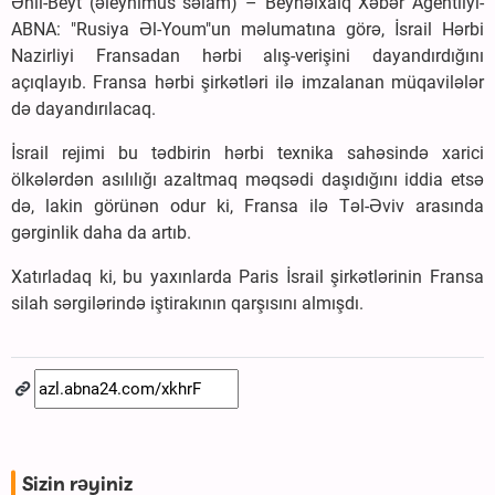
Əhli-Beyt (əleyhimus səlam) – Beynəlxalq Xəbər Agentliyi-
ABNA: "Rusiya Əl-Youm"un məlumatına görə, İsrail Hərbi
Nazirliyi Fransadan hərbi alış-verişini dayandırdığını
açıqlayıb. Fransa hərbi şirkətləri ilə imzalanan müqavilələr
də dayandırılacaq.
İsrail rejimi bu tədbirin hərbi texnika sahəsində xarici
ölkələrdən asılılığı azaltmaq məqsədi daşıdığını iddia etsə
də, lakin görünən odur ki, Fransa ilə Təl-Əviv arasında
gərginlik daha da artıb.
Xatırladaq ki, bu yaxınlarda Paris İsrail şirkətlərinin Fransa
silah sərgilərində iştirakının qarşısını almışdı.
Sizin rəyiniz