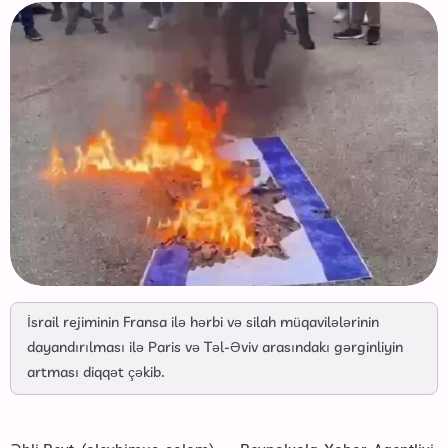
İsrail rejiminin Fransa ilə hərbi və silah müqavilələrinin
dayandırılması ilə Paris və Təl-Əviv arasındakı gərginliyin
artması diqqət çəkib.