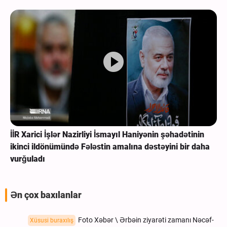
İİR Xarici İşlər Nazirliyi İsmayıl Haniyənin şəhadətinin
ikinci ildönümündə Fələstin amalına dəstəyini bir daha
vurğuladı
Ən çox baxılanlar
Foto Xəbər \ Ərbəin ziyarəti zamanı Nəcəf-
Xüsusi buraxılış