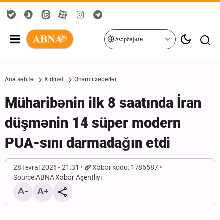
Азәрбајҹан
Ana səhifə
Xidmət
Önəmli xəbərlər
Müharibənin ilk 8 saatında İran
düşmənin 14 süper modern
PUA-sını darmadağın etdi
28 fevral 2026 - 21:31
Xəbər kodu: 1786587
Source:
ABNA Xəbər Agentliyi