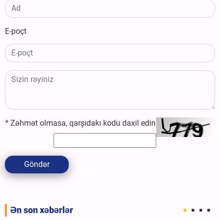
E-poçt
*
Zəhmət olmasa, qarşıdakı kodu daxil edin
Göndər
Ən son xəbərlər