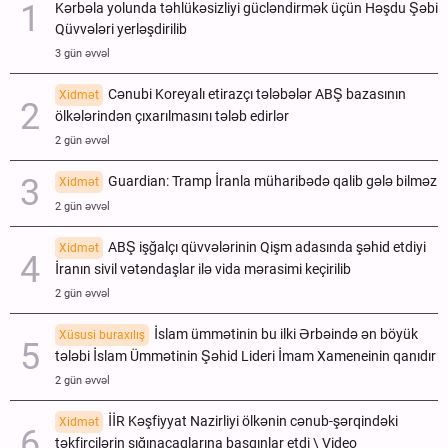
Kərbəla yolunda təhlükəsizliyi gücləndirmək üçün Həşdu Şəbi
Qüvvələri yerləşdirilib
3 gün əvvəl
Cənubi Koreyalı etirazçı tələbələr ABŞ bazasının
Xidmət
ölkələrindən çıxarılmasını tələb edirlər
2 gün əvvəl
Guardian: Tramp İranla müharibədə qalib gələ bilməz
Xidmət
2 gün əvvəl
ABŞ işğalçı qüvvələrinin Qişm adasında şəhid etdiyi
Xidmət
İranın sivil vətəndaşlar ilə vida mərasimi keçirilib
2 gün əvvəl
İslam ümmətinin bu ilki Ərbəində ən böyük
Xüsusi buraxılış
tələbi İslam Ümmətinin Şəhid Lideri İmam Xameneinin qanıdır
2 gün əvvəl
İİR Kəşfiyyat Nazirliyi ölkənin cənub-şərqindəki
Xidmət
təkfirçilərin sığınacaqlarına basqınlar etdi \ Video