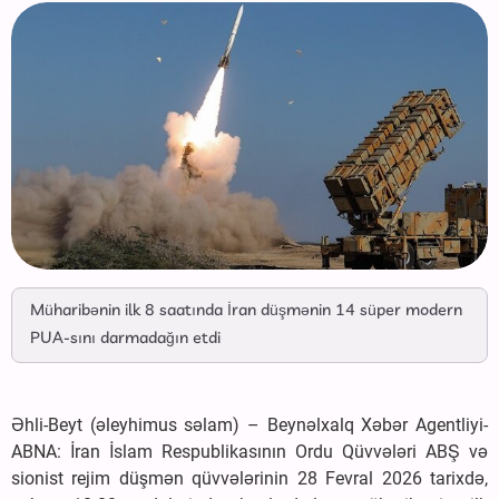
Müharibənin ilk 8 saatında İran düşmənin 14 süper modern
PUA-sını darmadağın etdi
Əhli-Beyt (əleyhimus səlam) – Beynəlxalq Xəbər Agentliyi-
ABNA: İran İslam Respublikasının Ordu Qüvvələri ABŞ və
sionist rejim düşmən qüvvələrinin 28 Fevral 2026 tarixdə,