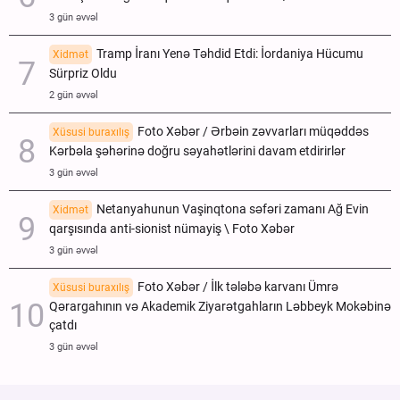
3 gün əvvəl
Tramp İranı Yenə Təhdid Etdi: İordaniya Hücumu
Xidmət
Sürpriz Oldu
2 gün əvvəl
Foto Xəbər / Ərbəin zəvvarları müqəddəs
Xüsusi buraxılış
Kərbəla şəhərinə doğru səyahətlərini davam etdirirlər
3 gün əvvəl
Netanyahunun Vaşinqtona səfəri zamanı Ağ Evin
Xidmət
qarşısında anti-sionist nümayiş \ Foto Xəbər
3 gün əvvəl
Foto Xəbər / İlk tələbə karvanı Ümrə
Xüsusi buraxılış
Qərargahının və Akademik Ziyarətgahların Ləbbeyk Mokəbinə
çatdı
3 gün əvvəl