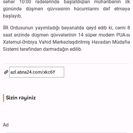
səhər 10:00 radələrində başlatdıqları müharibənin ilk
günündə düşmən qüvvəsinin hücumlarını dəf etməyə
başlayıb.
İİR Ordusunun yayımladığı bəyanatda qeyd edib ki, cəmi 8
saat ərzində düşmən qüvvələrinin 14 süper modern PUA-sı
Xatəmul-Ənbiya Vahid Mərkəzləşdirilmiş Havadan Müdafiə
Sistemi tərəfindən darmadağın edilib.
Sizin rəyiniz
Ad