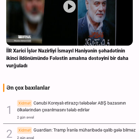
İİR Xarici İşlər Nazirliyi İsmayıl Haniyənin şəhadətinin
ikinci ildönümündə Fələstin amalına dəstəyini bir daha
vurğuladı
Ən çox baxılanlar
Cənubi Koreyalı etirazçı tələbələr ABŞ bazasının
Xidmət
ölkələrindən çıxarılmasını tələb edirlər
2 gün əvvəl
Guardian: Tramp İranla müharibədə qalib gələ bilməz
Xidmət
2 gün əvvəl