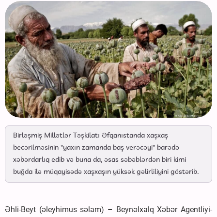
Birləşmiş Millətlər Təşkilatı Əfqanıstanda xaşxaş
becərilməsinin "yaxın zamanda baş verəcəyi" barədə
xəbərdarlıq edib və buna da, əsas səbəblərdən biri kimi
buğda ilə müqayisədə xaşxaşın yüksək gəlirliliyini göstərib.
Əhli-Beyt (əleyhimus səlam) – Beynəlxalq Xəbər Agentliyi-