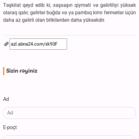
Təşkilat qeyd edib ki, xaşxaşın qiyməti və gəlirliliyi yüksək
olaraq qalır, gəlirlər buğda və ya pambıq kimi fermerlər üçün
daha az gəlirli olan bitkilərdən daha yüksəkdir.
Sizin rəyiniz
Ad
E-poçt