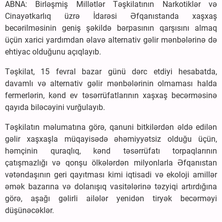
ABNA: Birləşmiş Millətlər Təşkilatının Narkotiklər və
Cinayətkarlıq üzrə İdarəsi Əfqanıstanda xaşxaş
becərilməsinin geniş şəkildə bərpasının qarşısını almaq
üçün xarici yardımdan əlavə alternativ gəlir mənbələrinə də
ehtiyac olduğunu açıqlayıb.
Təşkilat, 15 fevral bazar günü dərc etdiyi hesabatda,
davamlı və alternativ gəlir mənbələrinin olmaması halda
fermerlərin, kənd ev təsərrüfatlarının xaşxaş becərməsinə
qayıda biləcəyini vurğulayıb.
Təşkilatın məlumatına görə, qanuni bitkilərdən əldə edilən
gəlir xaşxaşla müqayisədə əhəmiyyətsiz olduğu üçün,
həmçinin quraqlıq, kənd təsərrüfatı torpaqlarının
çatışmazlığı və qonşu ölkələrdən milyonlarla Əfqanıstan
vətəndaşının geri qayıtması kimi iqtisadi və ekoloji amillər
əmək bazarına və dolanışıq vasitələrinə təzyiqi artırdığına
görə, aşağı gəlirli ailələr yenidən tiryək becərməyi
düşünəcəklər.