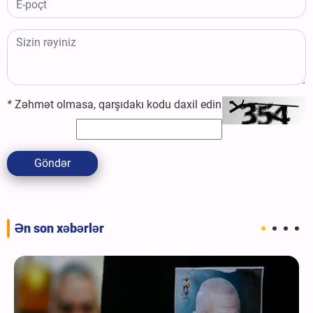
*
Zəhmət olmasa, qarşıdakı kodu daxil edin
Göndər
Ən son xəbərlər