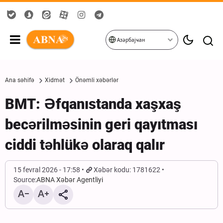
Азәрбајҹан
Ana səhifə
Xidmət
Önəmli xəbərlər
BMT: Əfqanıstanda xaşxaş
becərilməsinin geri qayıtması
ciddi təhlükə olaraq qalır
15 fevral 2026 - 17:58
Xəbər kodu: 1781622
Source:
ABNA Xəbər Agentliyi