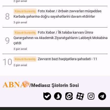
2 gün əvvəl
Foto Xəbər / Ərbəin zəvvarları müqəddəs
Xüsusi buraxılış
Kərbəla şəhərinə doğru səyahətlərini davam etdirirlər
3 gün əvvəl
Foto Xəbər / İlk tələbə karvanı Ümrə
Xüsusi buraxılış
Qərargahının və Akademik Ziyarətgahların Ləbbeyk Mokəbinə
çatdı
3 gün əvvəl
Zəvvarın bəzi həqiqətlərə şəhadəti - 11
Xüsusi buraxılış
2 gün əvvəl
Mediasız Şiələrin Səsi