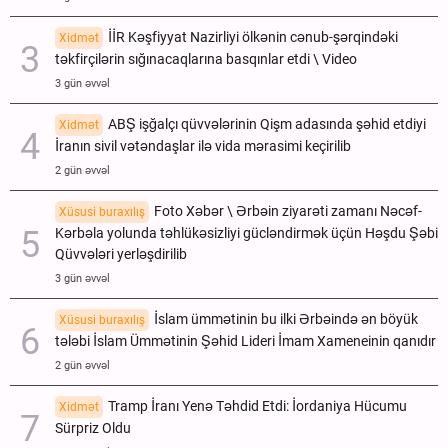
İİR Kəşfiyyat Nazirliyi ölkənin cənub-şərqindəki
Xidmət
təkfirçilərin sığınacaqlarına basqınlar etdi \ Video
3 gün əvvəl
ABŞ işğalçı qüvvələrinin Qişm adasında şəhid etdiyi
Xidmət
İranın sivil vətəndaşlar ilə vida mərasimi keçirilib
2 gün əvvəl
Foto Xəbər \ Ərbəin ziyarəti zamanı Nəcəf-
Xüsusi buraxılış
Kərbəla yolunda təhlükəsizliyi gücləndirmək üçün Həşdu Şəbi
Qüvvələri yerləşdirilib
3 gün əvvəl
İslam ümmətinin bu ilki Ərbəində ən böyük
Xüsusi buraxılış
tələbi İslam Ümmətinin Şəhid Lideri İmam Xameneinin qanıdır
2 gün əvvəl
Tramp İranı Yenə Təhdid Etdi: İordaniya Hücumu
Xidmət
Sürpriz Oldu