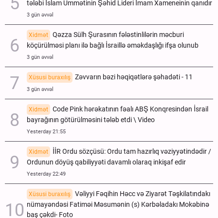
tələbi İslam Ümmətinin Şəhid Lideri İmam Xameneinin qanıdır
3 gün əvvəl
Qəzza Sülh Şurasının fələstinlilərin məcburi
Xidmət
köçürülməsi planı ilə bağlı İsraillə əməkdaşlığı ifşa olunub
3 gün əvvəl
Zəvvarın bəzi həqiqətlərə şəhadəti - 11
Xüsusi buraxılış
3 gün əvvəl
Code Pink hərəkatının fəalı ABŞ Konqresindən İsrail
Xidmət
bayrağının götürülməsini tələb etdi \ Video
Yesterday 21:55
İİR Ordu sözçüsü: Ordu tam hazırlıq vəziyyətindədir /
Xidmət
Ordunun döyüş qabiliyyəti davamlı olaraq inkişaf edir
Yesterday 22:49
Vəliyyi Fəqihin Həcc və Ziyarət Təşkilatındakı
Xüsusi buraxılış
nümayəndəsi Fatiməi Məsumənin (s) Kərbəladakı Mokəbinə
baş çəkdi- Foto