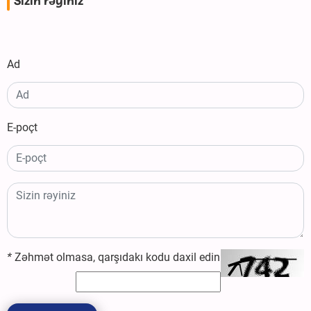
Sizin rəyiniz
Ad
E-poçt
*
Zəhmət olmasa, qarşıdakı kodu daxil edin