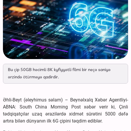
Bu çip 50GB həcimli 8K kyfiyyətli filmi bir neçə saniyə
ərzində ötürməyə qadirdir.
Əhli-Beyt (əleyhimus səlam) – Beynəlxalq Xəbər Agentliyi-
ABNA: South China Morning Post xəbər verir ki, Çinli
tədqiqatçılar uzaq ərazilərdə xidmət sürətini 5000 dəfə
artıra bilən dünyanın ilk 6G çipini təqdim ediblər.