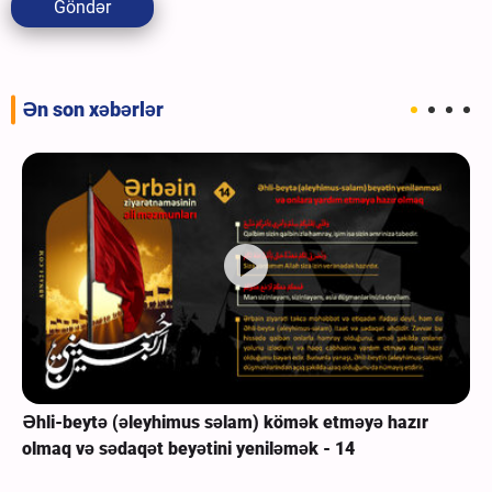
Göndər
Ən son xəbərlər
Əhli-beytə (əleyhimus səlam) kömək etməyə hazır
olmaq və sədaqət beyətini yeniləmək - 14