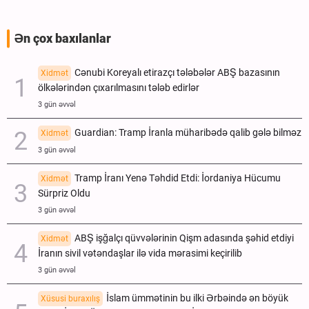
Ən çox baxılanlar
Cənubi Koreyalı etirazçı tələbələr ABŞ bazasının
Xidmət
ölkələrindən çıxarılmasını tələb edirlər
3 gün əvvəl
Guardian: Tramp İranla müharibədə qalib gələ bilməz
Xidmət
3 gün əvvəl
Tramp İranı Yenə Təhdid Etdi: İordaniya Hücumu
Xidmət
Sürpriz Oldu
3 gün əvvəl
ABŞ işğalçı qüvvələrinin Qişm adasında şəhid etdiyi
Xidmət
İranın sivil vətəndaşlar ilə vida mərasimi keçirilib
3 gün əvvəl
İslam ümmətinin bu ilki Ərbəində ən böyük
Xüsusi buraxılış