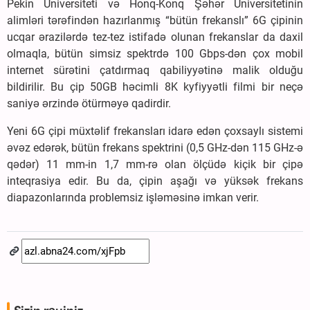
Pekin Universiteti və Honq-Konq Şəhər Universitetinin
alimləri tərəfindən hazırlanmış “bütün frekanslı” 6G çipinin
ucqar ərazilərdə tez-tez istifadə olunan frekanslar da daxil
olmaqla, bütün simsiz spektrdə 100 Gbps-dən çox mobil
internet sürətini çatdırmaq qabiliyyətinə malik olduğu
bildirilir. Bu çip 50GB həcimli 8K kyfiyyətli filmi bir neçə
saniyə ərzində ötürməyə qadirdir.
Yeni 6G çipi müxtəlif frekansları idarə edən çoxsaylı sistemi
əvəz edərək, bütün frekans spektrini (0,5 GHz-dən 115 GHz-ə
qədər) 11 mm-in 1,7 mm-rə olan ölçüdə kiçik bir çipə
inteqrasiya edir. Bu da, çipin aşağı və yüksək frekans
diapazonlarında problemsiz işləməsinə imkan verir.