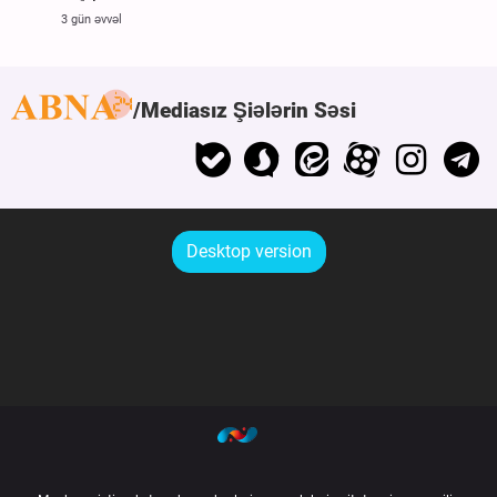
3 gün əvvəl
Mediasız Şiələrin Səsi
Desktop version