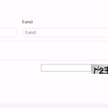
E-poçt