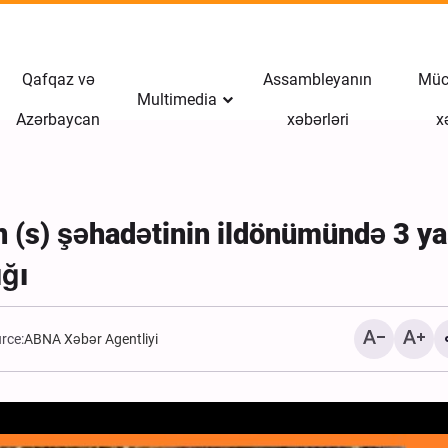
Qafqaz və
Assambleyanın
Müct
Multimedia
Azərbaycan
xəbərləri
x
 (s) şəhadətinin ildönümündə 3 ya
ığı
rce:
ABNA Xəbər Agentliyi
İranın Tamerçin sərhədin
qayıdan Ərbəin zəvvarlar
Xəbər