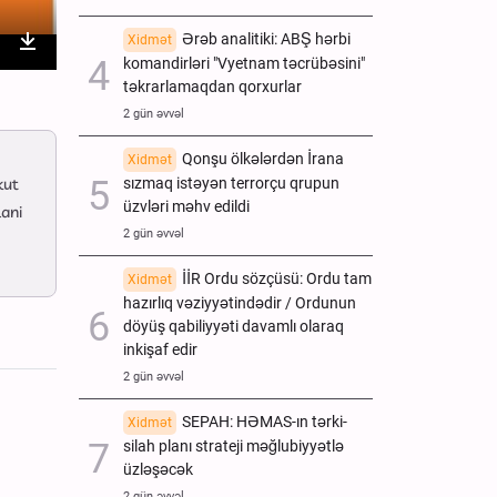
Ərəb analitiki: ABŞ hərbi
Xidmət
komandirləri "Vyetnam təcrübəsini"
nter
Download
təkrarlamaqdan qorxurlar
ullscreen
2 gün əvvəl
Qonşu ölkələrdən İrana
Xidmət
sızmaq istəyən terrorçu qrupun
kut
üzvləri məhv edildi
lani
2 gün əvvəl
İİR Ordu sözçüsü: Ordu tam
Xidmət
hazırlıq vəziyyətindədir / Ordunun
döyüş qabiliyyəti davamlı olaraq
inkişaf edir
2 gün əvvəl
SEPAH: HƏMAS-ın tərki-
Xidmət
silah planı strateji məğlubiyyətlə
üzləşəcək
2 gün əvvəl