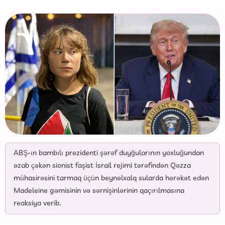
ABŞ-ın bambılı prezidenti şərəf duyğularının yoxluğundan
əzab çəkən sionist faşist İsrail rejimi tərəfindən Qəzza
mühasirəsini tarmaq üçün beynəlxalq sularda hərəkət edən
Madeleine gəmisinin və sərnişinlərinin qaçırılmasına
reaksiya verib.