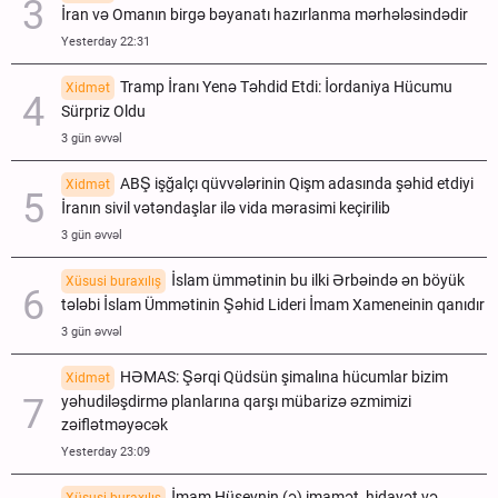
İran və Omanın birgə bəyanatı hazırlanma mərhələsindədir
Yesterday 22:31
Tramp İranı Yenə Təhdid Etdi: İordaniya Hücumu
Xidmət
Sürpriz Oldu
3 gün əvvəl
ABŞ işğalçı qüvvələrinin Qişm adasında şəhid etdiyi
Xidmət
İranın sivil vətəndaşlar ilə vida mərasimi keçirilib
3 gün əvvəl
İslam ümmətinin bu ilki Ərbəində ən böyük
Xüsusi buraxılış
tələbi İslam Ümmətinin Şəhid Lideri İmam Xameneinin qanıdır
3 gün əvvəl
HƏMAS: Şərqi Qüdsün şimalına hücumlar bizim
Xidmət
yəhudiləşdirmə planlarına qarşı mübarizə əzmimizi
zəiflətməyəcək
Yesterday 23:09
İmam Hüseynin (ə) imamət, hidayət və