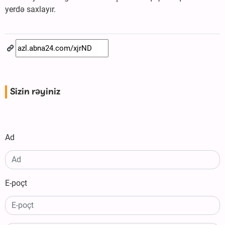
yerdə saxlayır.
Sizin rəyiniz
Ad
E-poçt