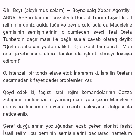
Əhli-Beyt (əleyhimus səlam) – Beynəlxalq Xəbər Agentliyi-
ABNA: ABŞ-ın bambılı prezidenti Donald Tramp faşist İsrail
rejiminin dəniz quldurluğu və beynəlxalq sularda Madeleine
gəmisinin sərnişinlərinin, o cümlədən isveçli fəal Qreta
Tunberqin qaçırılması ilə bağlı suala cavab olaraq deyib:
“Qreta qəribə xasiyyətə malikdir. O, qəzəbli bir gəncdir. Mən
ona qəzəbi idarə etmə dərslərində iştirak etməyi tövsiyə
edirəm!”
O, istehzalı bir tonda əlavə etdi: İnanıram ki, İsrailin Qretanı
qaçırmadan kifayət qədər problemləri var.
Qeyd edək ki, faşist İsrail rejim komandolarının Qəzza
zolağının mühasirəsini yarmaq üçün yola çıxan Madeleine
gəmisinə hücumu dünyada mənfi reaksiyalar dalğası ilə
nəticələnib.
Şərəf duyğularının yoxluğundan əzab çəkən sionist faşist
İsrail rejimi bu gəminin sərnişinlərini qaçıraraq naməlum