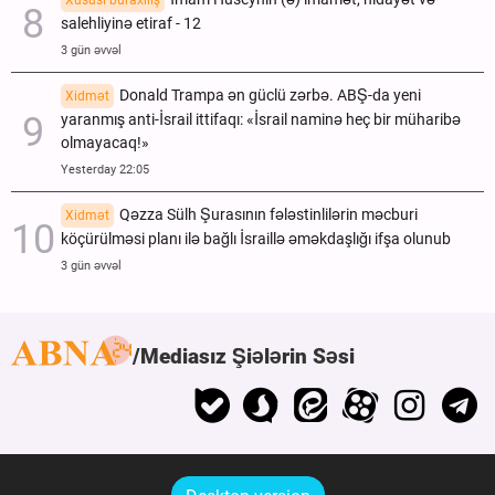
Xüsusi buraxılış
salehliyinə etiraf - 12
3 gün əvvəl
Donald Trampa ən güclü zərbə. ABŞ-da yeni
Xidmət
yaranmış anti-İsrail ittifaqı: «İsrail naminə heç bir müharibə
olmayacaq!»
Yesterday 22:05
Qəzza Sülh Şurasının fələstinlilərin məcburi
Xidmət
köçürülməsi planı ilə bağlı İsraillə əməkdaşlığı ifşa olunub
3 gün əvvəl
Mediasız Şiələrin Səsi