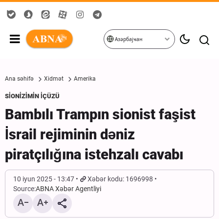
Азәрбајҹан
Ana səhifə
Xidmət
Amerika
SİONİZİMİN İÇÜZÜ
Bambılı Trampın sionist faşist
İsrail rejiminin dəniz
piratçılığına istehzalı cavabı
10 iyun 2025 - 13:47
Xəbər kodu: 1696998
Source:
ABNA Xəbər Agentliyi