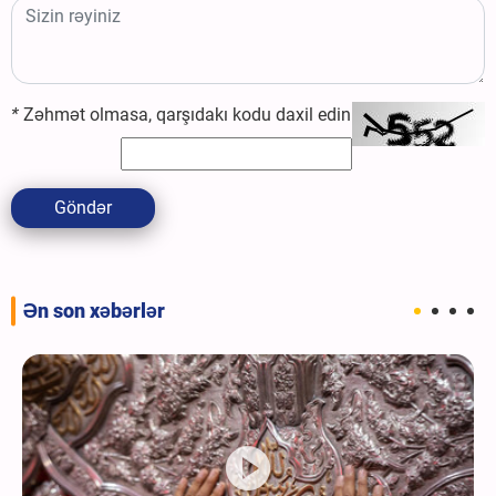
*
Zəhmət olmasa, qarşıdakı kodu daxil edin
Göndər
Ən son xəbərlər