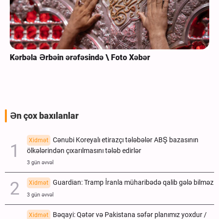
Kərbəla Ərbəin ərəfəsində \ Foto Xəbər
Ən çox baxılanlar
Cənubi Koreyalı etirazçı tələbələr ABŞ bazasının
Xidmət
ölkələrindən çıxarılmasını tələb edirlər
3 gün əvvəl
Guardian: Tramp İranla müharibədə qalib gələ bilməz
Xidmət
3 gün əvvəl
Bəqayi: Qətər və Pakistana səfər planımız yoxdur /
Xidmət