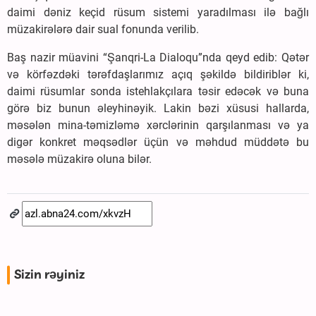
daimi dəniz keçid rüsum sistemi yaradılması ilə bağlı
müzakirələrə dair sual fonunda verilib.
Baş nazir müavini “Şanqri-La Dialoqu”nda qeyd edib: Qətər
və körfəzdəki tərəfdaşlarımız açıq şəkildə bildiriblər ki,
daimi rüsumlar sonda istehlakçılara təsir edəcək və buna
görə biz bunun əleyhinəyik. Lakin bəzi xüsusi hallarda,
məsələn mina-təmizləmə xərclərinin qarşılanması və ya
digər konkret məqsədlər üçün və məhdud müddətə bu
məsələ müzakirə oluna bilər.
Sizin rəyiniz