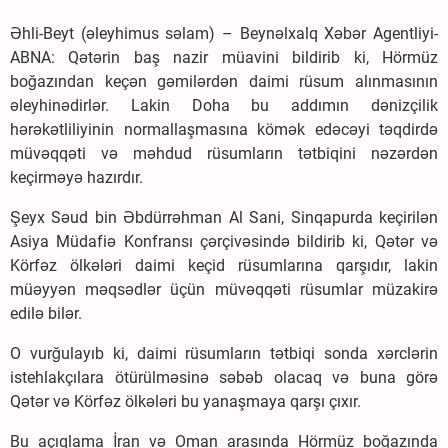
Əhli-Beyt (əleyhimus səlam) – Beynəlxalq Xəbər Agentliyi-
ABNA: Qətərin baş nazir müavini bildirib ki, Hörmüz
boğazından keçən gəmilərdən daimi rüsum alınmasının
əleyhinədirlər. Lakin Doha bu addımın dənizçilik
hərəkətliliyinin normallaşmasına kömək edəcəyi təqdirdə
müvəqqəti və məhdud rüsumların tətbiqini nəzərdən
keçirməyə hazırdır.
Şeyx Səud bin Əbdürrəhman Al Sani, Sinqapurda keçirilən
Asiya Müdafiə Konfransı çərçivəsində bildirib ki, Qətər və
Körfəz ölkələri daimi keçid rüsumlarına qarşıdır, lakin
müəyyən məqsədlər üçün müvəqqəti rüsumlar müzakirə
edilə bilər.
O vurğulayıb ki, daimi rüsumların tətbiqi sonda xərclərin
istehlakçılara ötürülməsinə səbəb olacaq və buna görə
Qətər və Körfəz ölkələri bu yanaşmaya qarşı çıxır.
Bu açıqlama İran və Oman arasında Hörmüz boğazında