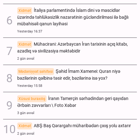
İtaliya parlamentində İslam dini və məscidlər
Xidmət
üzərində təhlükəsizlik nəzarətinin gücləndirilməsi ilə bağlı
mübahisəli qanun layihəsi
Yesterday 16:37
Mühacirani: Azərbaycan İran tarixinin açıq kitabı,
Xidmət
azadlıq və sivilizasiya məktəbidir
2 gün əvvəl
Şəhid İmam Xamenei: Quran niyə
Mədəniyyət səhifəsi
bəzilərinin qəlbinə təsir edir, bəzilərinə isə yox?
Yesterday 15:58
İranın Tamerçin sərhədindən geri qayıdan
Xüsusi buraxılış
Ərbəin zəvvarları \ Foto Xəbər
3 gün əvvəl
ABŞ Baş Qərargahı müharibədən çıxış yolu axtarır
Xidmət
2 gün əvvəl