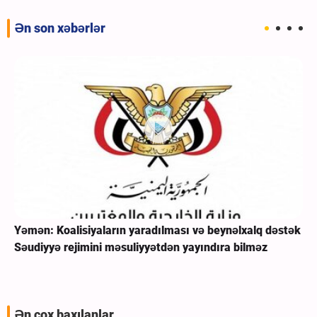
Ən son xəbərlər
Yəmən: Koalisiyaların yaradılması və beynəlxalq dəstək
Səudiyyə rejimini məsuliyyətdən yayındıra bilməz
Ən çox baxılanlar