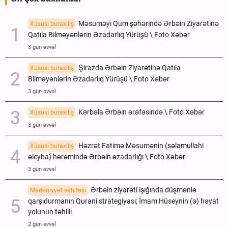
Məsuməyi Qum şəhərində Ərbəin Ziyarətinə
Xüsusi buraxılış
Qatıla Bilməyənlərin Əzadarlıq Yürüşü \ Foto Xəbər
3 gün əvvəl
Şirazda Ərbəin Ziyarətinə Qatıla
Xüsusi buraxılış
Bilməyənlərin Əzadarlıq Yürüşü \ Foto Xəbər
3 gün əvvəl
Kərbəla Ərbəin ərəfəsində \ Foto Xəbər
Xüsusi buraxılış
3 gün əvvəl
Həzrət Fatimə Məsumənin (səlamullahi
Xüsusi buraxılış
əleyha) hərəmində Ərbəin əzadarlığı \ Foto Xəbər
3 gün əvvəl
Ərbəin ziyarəti işığında düşmənlə
Mədəniyyət səhifəsi
qarşıdurmanın Qurani strategiyası; İmam Hüseynin (ə) həyat
yolunun təhlili
2 gün əvvəl