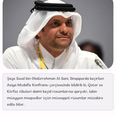
Şeyx Səud bin Əbdürrəhman Al Sani, Sinqapurda keçirilən
Asiya Müdafiə Konfransı çərçivəsində bildirib ki, Qətər və
Körfəz ölkələri daimi keçid rüsumlarına qarşıdır, lakin
müəyyən məqsədlər üçün müvəqqəti rüsumlar müzakirə
edilə bilər.