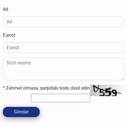
Ad
E-poçt
*
Zəhmət olmasa, qarşıdakı kodu daxil edin
Göndər