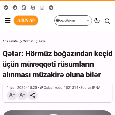
Азәрбајҹан
Ana səhifə
Xidmət
Asya
Qətər: Hörmüz boğazından keçid
üçün müvəqqəti rüsumların
alınması müzakirə oluna bilər
1 iyun 2026 - 18:25
Xəbər kodu: 1821314
Source:
IRNA