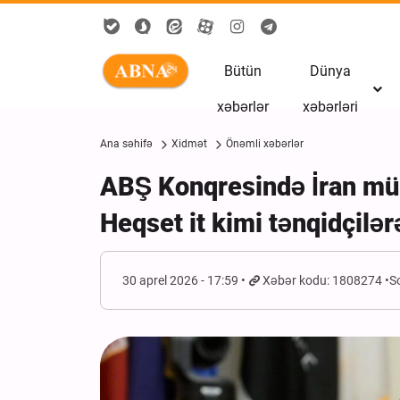
Bütün
Dünya
xəbərlər
xəbərləri
Ana səhifə
Xidmət
Önəmli xəbərlər
ABŞ Konqresində İran müh
Heqset it kimi tənqidçilə
30 aprel 2026 - 17:59
Xəbər kodu: 1808274
S