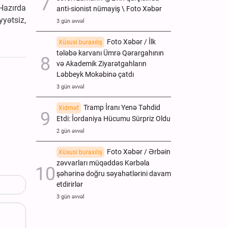
Hazırda
anti-sionist nümayiş \ Foto Xəbər
yyətsiz,
3 gün əvvəl
Foto Xəbər / İlk
Xüsusi buraxılış
tələbə karvanı Ümrə Qərargahının
və Akademik Ziyarətgahların
Ləbbeyk Mokəbinə çatdı
3 gün əvvəl
Tramp İranı Yenə Təhdid
Xidmət
Etdi: İordaniya Hücumu Sürpriz Oldu
2 gün əvvəl
Foto Xəbər / Ərbəin
Xüsusi buraxılış
zəvvarları müqəddəs Kərbəla
şəhərinə doğru səyahətlərini davam
etdirirlər
3 gün əvvəl