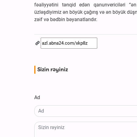
fəaliyyətini tənqid edən qanunvericiləri “
üzləşdiyimiz ən böyük çağırış və ən böyük düşm
zəif və bədbin bəyanatlarıdır.
Sizin rəyiniz
Ad