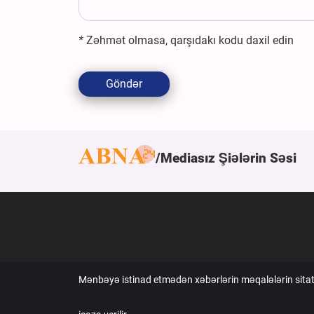
*
Zəhmət olmasa, qarşıdakı kodu daxil edin
Göndər
Mediasız Şiələrin Səsi
Mənbəyə istinad etmədən xəbərlərin məqalələrin sita