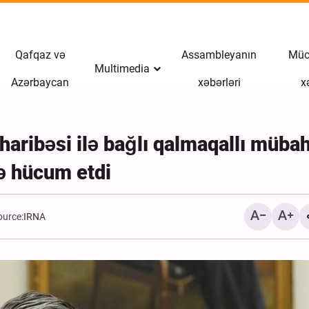
Qafqaz və
Assambleyanın
Müct
Multimedia
Azərbaycan
xəbərləri
x
aribəsi ilə bağlı qalmaqallı mübah
rə hücum etdi
ource:
IRNA
ABŞ işğalçı qüvvələrinin
adasında şəhid etdiyi İran
vətəndaşlar ilə vida mər
keçirilib