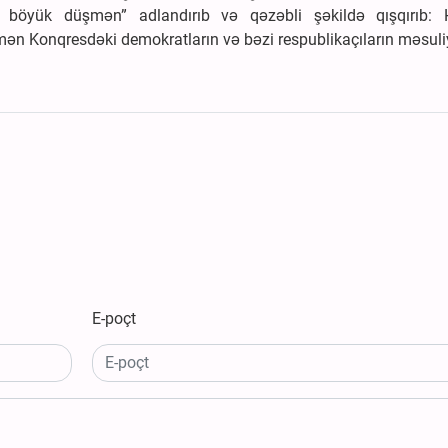
ən böyük düşmən” adlandırıb və qəzəbli şəkildə qışqırıb: 
ən Konqresdəki demokratların və bəzi respublikaçıların məsuli
E-poçt