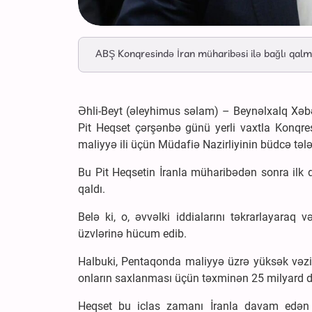
ABŞ Konqresində İran müharibəsi ilə bağlı qalm
Əhli-Beyt (əleyhimus səlam) – Beynəlxalq Xəbə
Pit Heqset çərşənbə günü yerli vaxtla Konqre
maliyyə ili üçün Müdafiə Nazirliyinin büdcə tələ
Bu Pit Heqsetin İranla müharibədən sonra ilk 
qaldı.
Belə ki, o, əvvəlki iddialarını təkrarlayaraq
üzvlərinə hücum edib.
Halbuki, Pentaqonda maliyyə üzrə yüksək vəzif
onların saxlanması üçün təxminən 25 milyard do
Heqset bu iclas zamanı İranla davam edən m