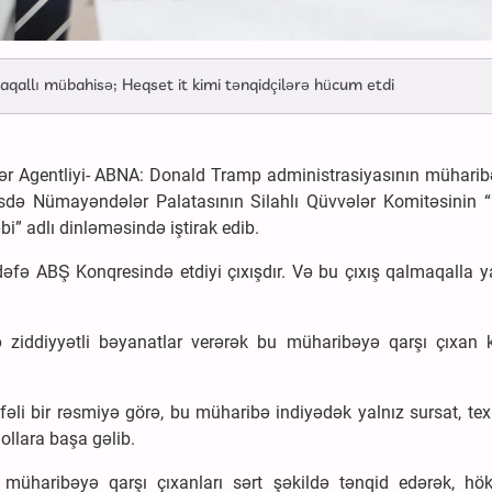
aqallı mübahisə; Heqset it kimi tənqidçilərə hücum etdi
r Agentliyi- ABNA: Donald Tramp administrasiyasının müharibə
sdə Nümayəndələr Palatasının Silahlı Qüvvələr Komitəsinin “
bi” adlı dinləməsində iştirak edib.
dəfə ABŞ Konqresində etdiyi çıxışdır. Və bu çıxış qalmaqalla y
 və ziddiyyətli bəyanatlar verərək bu müharibəyə qarşı çıxan 
əli bir rəsmiyə görə, bu müharibə indiyədək yalnız sursat, tex
llara başa gəlib.
üharibəyə qarşı çıxanları sərt şəkildə tənqid edərək, hö