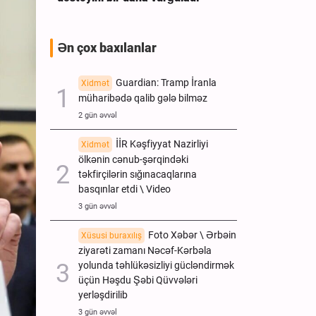
Ən çox baxılanlar
Guardian: Tramp İranla
Xidmət
müharibədə qalib gələ bilməz
2 gün əvvəl
İİR Kəşfiyyat Nazirliyi
Xidmət
ölkənin cənub-şərqindəki
təkfirçilərin sığınacaqlarına
basqınlar etdi \ Video
3 gün əvvəl
Foto Xəbər \ Ərbəin
Xüsusi buraxılış
ziyarəti zamanı Nəcəf-Kərbəla
yolunda təhlükəsizliyi gücləndirmək
üçün Həşdu Şəbi Qüvvələri
yerləşdirilib
3 gün əvvəl