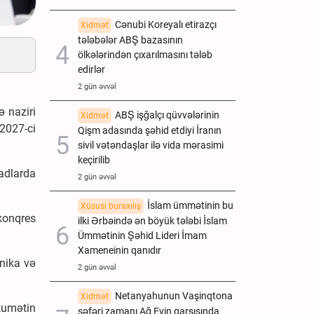
Cənubi Koreyalı etirazçı
Xidmət
tələbələr ABŞ bazasının
ölkələrindən çıxarılmasını tələb
edirlər
2 gün əvvəl
 naziri
ABŞ işğalçı qüvvələrinin
Xidmət
2027-ci
Qişm adasında şəhid etdiyi İranın
sivil vətəndaşlar ilə vida mərasimi
keçirilib
adlarda
2 gün əvvəl
İslam ümmətinin bu
Xüsusi buraxılış
konqres
ilki Ərbəində ən böyük tələbi İslam
Ümmətinin Şəhid Lideri İmam
Xameneinin qanıdır
nika və
2 gün əvvəl
Netanyahunun Vaşinqtona
Xidmət
kumətin
səfəri zamanı Ağ Evin qarşısında