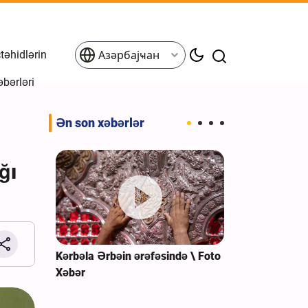
əhidlərin
Азәрбајҹан
əbərləri
Ən son xəbərlər
ğı
dən geri
Kərbəla Ərbəin ərəfəsində \ Foto
Əfqanıstanın 
ı \ Foto
Xəbər
Şiələrin izdih
toplantısı \ F