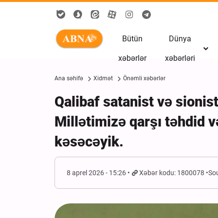
Bütün
Dünya
xəbərlər
xəbərləri
Ana səhifə
Xidmət
Önəmli xəbərlər
Qalibaf satanist və sionis
Millətimizə qarşı təhdid 
kəsəcəyik.
8 aprel 2026 - 15:26
Xəbər kodu: 1800078
Sou