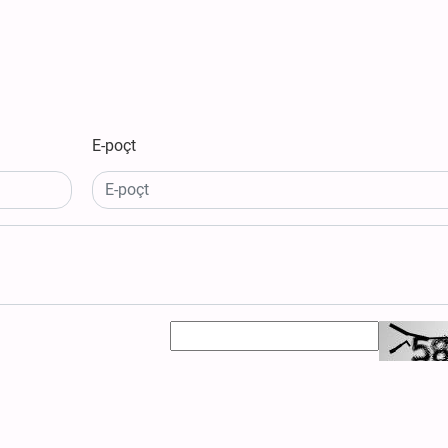
E-poçt