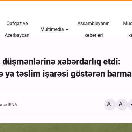
Qafqaz və
Assambleyanın
Müct
Multimedia
Azərbaycan
xəbərləri
x
t düşmənlərinə xəbərdarlıq etdi:
və ya təslim işarəsi göstərən barma
rce:
IRNA
İranın Tamerçin sərhədin
qayıdan Ərbəin zəvvarlar
Xəbər