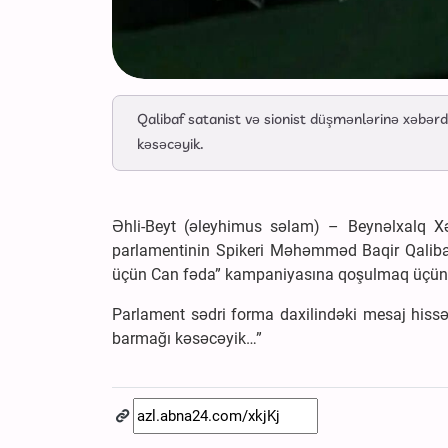
Qalibaf satanist və sionist düşmənlərinə xəbərd
kəsəcəyik.
Əhli-Beyt (əleyhimus səlam) – Beynəlxalq Xə
parlamentinin Spikeri Məhəmməd Baqir Qaliba
üçün Can fəda” kampaniyasına qoşulmaq üçün q
Parlament sədri forma daxilindəki mesaj hissəs
barmağı kəsəcəyik…”