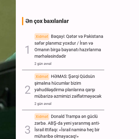
Ən çox baxılanlar
Bəqayi: Qətər və Pakistana
Xidmət
səfər planımız yoxdur / İran və
Omanın birgə bəyanatı hazırlanma
mərhələsindədir
2 gün əvvəl
HƏMAS: Şərqi Qüdsün
Xidmət
şimalına hücumlar bizim
yəhudiləşdirmə planlarına qarşı
mübarizə əzmimizi zəiflətməyəcək
2 gün əvvəl
Donald Trampa ən güclü
Xidmət
zərbə. ABŞ-da yeni yaranmış anti-
İsrail ittifaqı: «İsrail naminə heç bir
müharibə olmayacaq!»