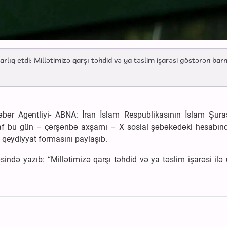
arlıq etdi: Millətimizə qarşı təhdid və ya təslim işarəsi göstərən ba
bər Agentliyi- ABNA: İran İslam Respublikasının İslam Şura
f bu gün – çərşənbə axşamı – X sosial şəbəkədəki hesabınd
eydiyyat formasını paylaşıb.
ində yazıb: “Millətimizə qarşı təhdid və ya təslim işarəsi il