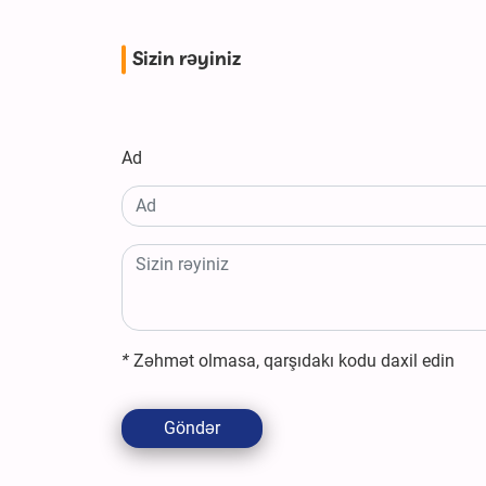
Sizin rəyiniz
Ad
*
Zəhmət olmasa, qarşıdakı kodu daxil edin
Göndər