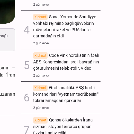
2 gün əvvəl
Səna, Yəməndə Səudiyyə
Xidmət
vəhhabi rejiminə bağlı qüvvələrin
mövqelərini raket və PUA-lar ilə
rmağı
darmadağın etdi
2 gün əvvəl
Code Pink hərəkatının fəalı
Xidmət
ABŞ Konqresindən İsrail bayrağının
sının –
götürülməsini tələb etdi \ Video
a “İran
2 gün əvvəl
Ərəb analitiki: ABŞ hərbi
Xidmət
ə uzanan
komandirləri "Vyetnam təcrübəsini"
təkrarlamaqdan qorxurlar
2 gün əvvəl
Qonşu ölkələrdən İrana
Xidmət
sızmaq istəyən terrorçu qrupun
üzvləri məhv edildi