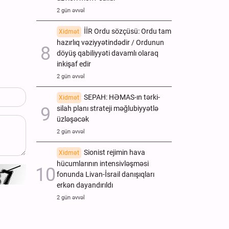
2 gün əvvəl
İİR Ordu sözçüsü: Ordu tam
Xidmət
hazırlıq vəziyyətindədir / Ordunun
döyüş qabiliyyəti davamlı olaraq
inkişaf edir
2 gün əvvəl
SEPAH: HƏMAS-ın tərki-
Xidmət
silah planı strateji məğlubiyyətlə
üzləşəcək
2 gün əvvəl
Sionist rejimin hava
Xidmət
hücumlarının intensivləşməsi
fonunda Livan-İsrail danışıqları
erkən dayandırıldı
2 gün əvvəl