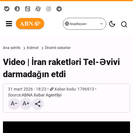
Азәрбајҹан
Ana səhifə
Xidmət
Önəmli xəbərlər
Video | İran raketləri Tel-Əvivi
darmadağın etdi
31 mart 2026 - 18:23
Xəbər kodu: 1796913
Source:
ABNA Xəbər Agentliyi