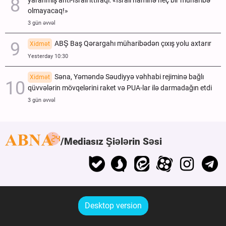
yaranmış anti-İsrail ittifaqı: «İsrail naminə heç bir müharibə
olmayacaq!»
3 gün əvvəl
ABŞ Baş Qərargahı müharibədən çıxış yolu axtarır
Xidmət
Yesterday 10:30
Səna, Yəməndə Səudiyyə vəhhabi rejiminə bağlı
Xidmət
qüvvələrin mövqelərini raket və PUA-lar ilə darmadağın etdi
3 gün əvvəl
Mediasız Şiələrin Səsi
Desktop version