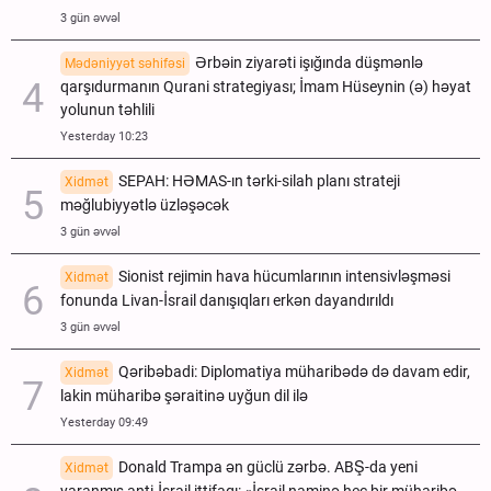
3 gün əvvəl
Ərbəin ziyarəti işığında düşmənlə
Mədəniyyət səhifəsi
qarşıdurmanın Qurani strategiyası; İmam Hüseynin (ə) həyat
yolunun təhlili
Yesterday 10:23
SEPAH: HƏMAS-ın tərki-silah planı strateji
Xidmət
məğlubiyyətlə üzləşəcək
3 gün əvvəl
Sionist rejimin hava hücumlarının intensivləşməsi
Xidmət
fonunda Livan-İsrail danışıqları erkən dayandırıldı
3 gün əvvəl
Qəribəbadi: Diplomatiya müharibədə də davam edir,
Xidmət
lakin müharibə şəraitinə uyğun dil ilə
Yesterday 09:49
Donald Trampa ən güclü zərbə. ABŞ-da yeni
Xidmət