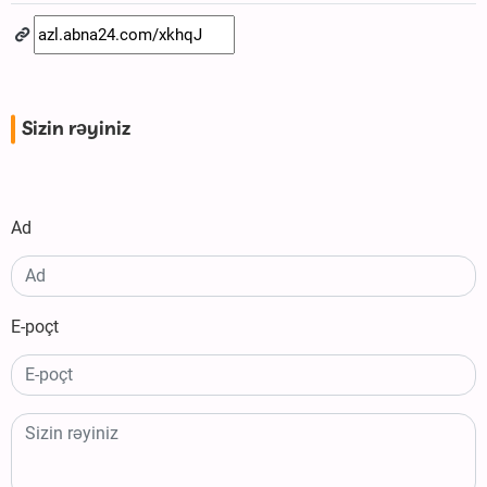
Sizin rəyiniz
Ad
E-poçt