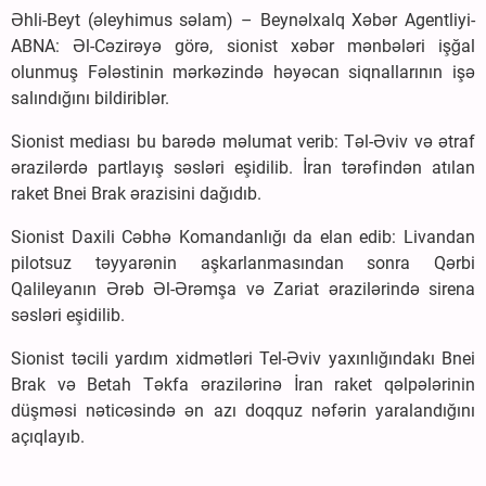
Əhli-Beyt (əleyhimus səlam) – Beynəlxalq Xəbər Agentliyi-
ABNA: Əl-Cəzirəyə görə, sionist xəbər mənbələri işğal
olunmuş Fələstinin mərkəzində həyəcan siqnallarının işə
salındığını bildiriblər.
Sionist mediası bu barədə məlumat verib: Təl-Əviv və ətraf
ərazilərdə partlayış səsləri eşidilib. İran tərəfindən atılan
raket Bnei Brak ərazisini dağıdıb.
Sionist Daxili Cəbhə Komandanlığı da elan edib: Livandan
pilotsuz təyyarənin aşkarlanmasından sonra Qərbi
Qalileyanın Ərəb Əl-Ərəmşa və Zariat ərazilərində sirena
səsləri eşidilib.
Sionist təcili yardım xidmətləri Tel-Əviv yaxınlığındakı Bnei
Brak və Betah Təkfa ərazilərinə İran raket qəlpələrinin
düşməsi nəticəsində ən azı doqquz nəfərin yaralandığını
açıqlayıb.