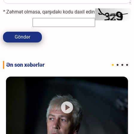
*
Zəhmət olmasa, qarşıdakı kodu daxil edin
Göndər
Ən son xəbərlər