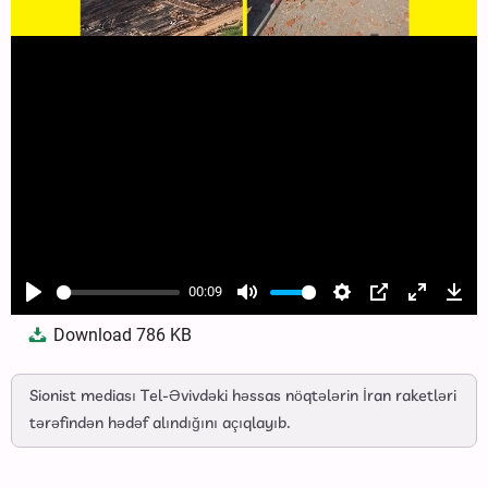
00:09
Play
Mute
Settings
PIP
Enter
Dow
Download
786 KB
fullscree
Sionist mediası Tel-Əvivdəki həssas nöqtələrin İran raketləri
tərəfindən hədəf alındığını açıqlayıb.