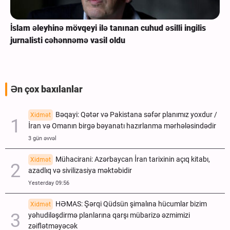
İslam əleyhinə mövqeyi ilə tanınan cuhud əsilli ingilis
jurnalisti cəhənnəmə vasil oldu
Ən çox baxılanlar
Bəqayi: Qətər və Pakistana səfər planımız yoxdur /
Xidmət
İran və Omanın birgə bəyanatı hazırlanma mərhələsindədir
3 gün əvvəl
Mühacirani: Azərbaycan İran tarixinin açıq kitabı,
Xidmət
azadlıq və sivilizasiya məktəbidir
Yesterday 09:56
HƏMAS: Şərqi Qüdsün şimalına hücumlar bizim
Xidmət
yəhudiləşdirmə planlarına qarşı mübarizə əzmimizi
zəiflətməyəcək