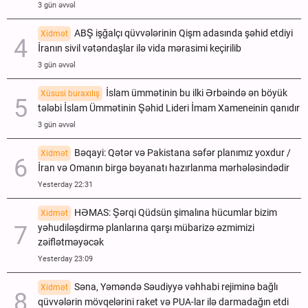
3 gün əvvəl
ABŞ işğalçı qüvvələrinin Qişm adasında şəhid etdiyi
Xidmət
İranın sivil vətəndaşlar ilə vida mərasimi keçirilib
3 gün əvvəl
İslam ümmətinin bu ilki Ərbəində ən böyük
Xüsusi buraxılış
tələbi İslam Ümmətinin Şəhid Lideri İmam Xameneinin qanıdır
3 gün əvvəl
Bəqayi: Qətər və Pakistana səfər planımız yoxdur /
Xidmət
İran və Omanın birgə bəyanatı hazırlanma mərhələsindədir
Yesterday 22:31
HƏMAS: Şərqi Qüdsün şimalına hücumlar bizim
Xidmət
yəhudiləşdirmə planlarına qarşı mübarizə əzmimizi
zəiflətməyəcək
Yesterday 23:09
Səna, Yəməndə Səudiyyə vəhhabi rejiminə bağlı
Xidmət
qüvvələrin mövqelərini raket və PUA-lar ilə darmadağın etdi