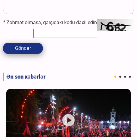
*
Zəhmət olmasa, qarşıdakı kodu daxil edin
Göndər
Ən son xəbərlər