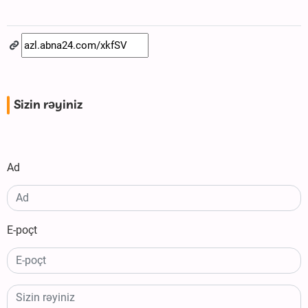
Sizin rəyiniz
Ad
E-poçt