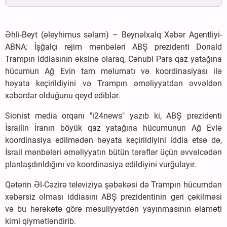
Əhli-Beyt (əleyhimus səlam) – Beynəlxalq Xəbər Agentliyi-
ABNA: İşğalçı rejim mənbələri ABŞ prezidenti Donald
Trampın iddiasının əksinə olaraq, Cənubi Pars qaz yatağına
hücumun Ağ Evin tam məlumatı və koordinasiyası ilə
həyata keçirildiyini və Trampın əməliyyatdan əvvəldən
xəbərdar olduğunu qeyd ediblər.
Sionist media orqanı "i24news" yazıb ki, ABŞ prezidenti
İsrailin İranın böyük qaz yatağına hücumunun Ağ Evlə
koordinasiya edilmədən həyata keçirildiyini iddia etsə də,
İsrail mənbələri əməliyyatın bütün tərəflər üçün əvvəlcədən
planlaşdırıldığını və koordinasiya edildiyini vurğulayır.
Qətərin Əl-Cəzirə televiziya şəbəkəsi də Trampın hücumdan
xəbərsiz olması iddiasını ABŞ prezidentinin geri çəkilməsi
və bu hərəkətə görə məsuliyyətdən yayınmasının əlaməti
kimi qiymətləndirib.