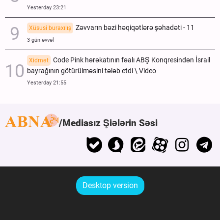
Yesterday 23:21
Zəvvarın bəzi həqiqətlərə şəhadəti - 11
Xüsusi buraxılış
3 gün əvvəl
Code Pink hərəkatının fəalı ABŞ Konqresindən İsrail
Xidmət
bayrağının götürülməsini tələb etdi \ Video
Yesterday 21:55
Mediasız Şiələrin Səsi
Desktop version