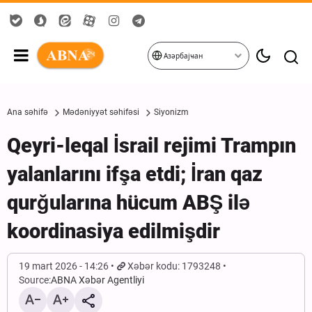
Азәрбајҹан
Ana səhifə
Mədəniyyət səhifəsi
Siyonizm
Qeyri-leqal İsrail rejimi Trampın
yalanlarını ifşa etdi; İran qaz
qurğularına hücum ABŞ ilə
koordinasiya edilmişdir
19 mart 2026 - 14:26
Xəbər kodu: 1793248
Source:
ABNA Xəbər Agentliyi