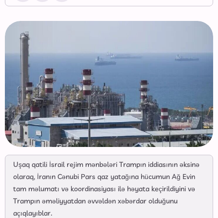
Uşaq qatili İsrail rejim mənbələri Trampın iddiasının əksinə
olaraq, İranın Cənubi Pars qaz yatağına hücumun Ağ Evin
tam məlumatı və koordinasiyası ilə həyata keçirildiyini və
Trampın əməliyyatdan əvvəldən xəbərdar olduğunu
açıqlayıblar.