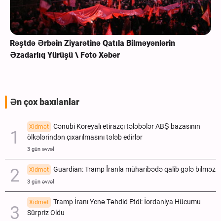
Rəştdə Ərbəin Ziyarətinə Qatıla Bilməyənlərin
Əzadarlıq Yürüşü \ Foto Xəbər
Ən çox baxılanlar
Cənubi Koreyalı etirazçı tələbələr ABŞ bazasının
Xidmət
ölkələrindən çıxarılmasını tələb edirlər
3 gün əvvəl
Guardian: Tramp İranla müharibədə qalib gələ bilməz
Xidmət
3 gün əvvəl
Tramp İranı Yenə Təhdid Etdi: İordaniya Hücumu
Xidmət
Sürpriz Oldu