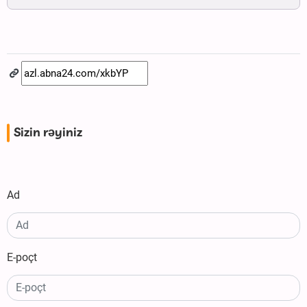
Sizin rəyiniz
Ad
E-poçt