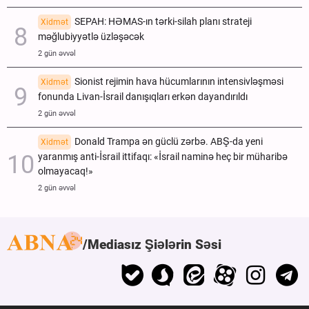
SEPAH: HƏMAS-ın tərki-silah planı strateji
Xidmət
məğlubiyyətlə üzləşəcək
2 gün əvvəl
Sionist rejimin hava hücumlarının intensivləşməsi
Xidmət
fonunda Livan-İsrail danışıqları erkən dayandırıldı
2 gün əvvəl
Donald Trampa ən güclü zərbə. ABŞ-da yeni
Xidmət
yaranmış anti-İsrail ittifaqı: «İsrail naminə heç bir müharibə
olmayacaq!»
2 gün əvvəl
Mediasız Şiələrin Səsi