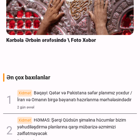
Kərbəla Ərbəin ərəfəsində \ Foto Xəbər
Ən çox baxılanlar
Bəqayi: Qətər və Pakistana səfər planımız yoxdur /
Xidmət
İran və Omanın birgə bəyanatı hazırlanma mərhələsindədir
2 gün əvvəl
HƏMAS: Şərqi Qüdsün şimalına hücumlar bizim
Xidmət
yəhudiləşdirmə planlarına qarşı mübarizə əzmimizi
zəiflətməyəcək