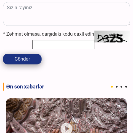
*
Zəhmət olmasa, qarşıdakı kodu daxil edin
Göndər
Ən son xəbərlər