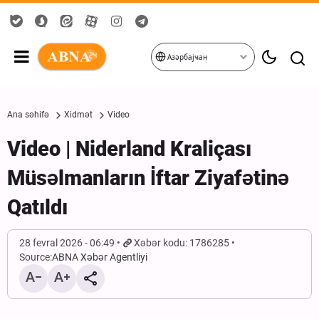
Азәрбајҹан
Ana səhifə
Xidmət
Video
Video | Niderland Kraliçası
Müsəlmanların İftar Ziyafətinə
Qatıldı
28 fevral 2026 - 06:49
Xəbər kodu: 1786285
Source:
ABNA Xəbər Agentliyi