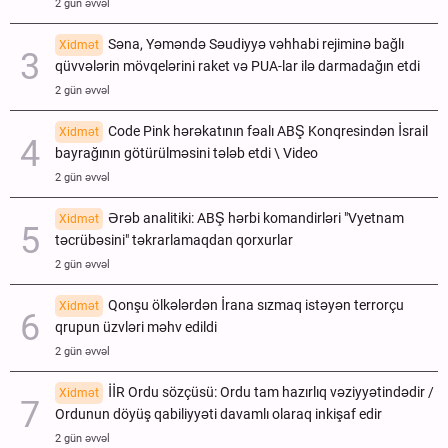
2 gün əvvəl
Səna, Yəməndə Səudiyyə vəhhabi rejiminə bağlı
Xidmət
qüvvələrin mövqelərini raket və PUA-lar ilə darmadağın etdi
2 gün əvvəl
Code Pink hərəkatının fəalı ABŞ Konqresindən İsrail
Xidmət
bayrağının götürülməsini tələb etdi \ Video
2 gün əvvəl
Ərəb analitiki: ABŞ hərbi komandirləri "Vyetnam
Xidmət
təcrübəsini" təkrarlamaqdan qorxurlar
2 gün əvvəl
Qonşu ölkələrdən İrana sızmaq istəyən terrorçu
Xidmət
qrupun üzvləri məhv edildi
2 gün əvvəl
İİR Ordu sözçüsü: Ordu tam hazırlıq vəziyyətindədir /
Xidmət
Ordunun döyüş qabiliyyəti davamlı olaraq inkişaf edir
2 gün əvvəl