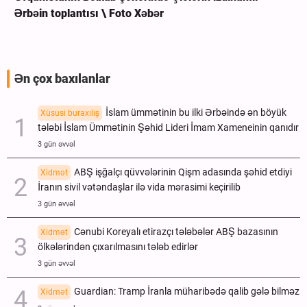
Ərbəin toplantısı \ Foto Xəbər
Ən çox baxılanlar
İslam ümmətinin bu ilki Ərbəində ən böyük
Xüsusi buraxılış
tələbi İslam Ümmətinin Şəhid Lideri İmam Xameneinin qanıdır
3 gün əvvəl
ABŞ işğalçı qüvvələrinin Qişm adasında şəhid etdiyi
Xidmət
İranın sivil vətəndaşlar ilə vida mərasimi keçirilib
3 gün əvvəl
Cənubi Koreyalı etirazçı tələbələr ABŞ bazasının
Xidmət
ölkələrindən çıxarılmasını tələb edirlər
3 gün əvvəl
Guardian: Tramp İranla müharibədə qalib gələ bilməz
Xidmət