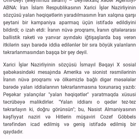
Əhli-Beyt (əleyhimus səlam) – Beynəlxalq Xəbər Agentliyi-
ABNA: İran İslam Respublikasının Xarici İşlər Nazirliyinin
sözçüsü yalan həqiqətlərin yaradılmasının İran xalqına qarşı
şeytani bir kampaniya aparmaq üçün istifadə edildiyini
bildirdi; o izah etdi: İranın nüvə proqramı, İranın qitələrarası
ballistik raketi və yanvar ayındakı iğtişaşlarda baş verən
itkilərin sayı barədə iddia edilənlər bir sıra böyük yalanların
təkrarlanmasından başqa bir şey deyil.
Xarici İşlər Nazirliyinin sözçüsü İsmayıl Bəqayi X sosial
şəbəkəsindəki mesajında Amerika və sionist rəsmilərinin
İranın nüvə proqramı və ölkəmizlə bağlı digər məsələlər
barədə yalan iddialarının təkrarlanmasına toxunaraq yazıb:
Peşəkar yalançılar "yalan həqiqətlər" yaratmaqda xüsusi
təcrübəyə malikdirlər. "Yalan iddianı o qədər tez-tez
təkrarlayın ki, doğru görünsün"; bu, Nasist Almaniyasının
kəşfiyyat naziri və Hitlerin müşaviri Cozef Göbbels
tərəfindən icad edilmiş və geniş istifadə edilmiş bir
qaydadır.