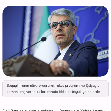
Bəqayi: İranın nüvə proqramı, raket proqramı və iğtişaşlar
zamanı baş verən itkilər barədə iddialar böyük yalanlardır