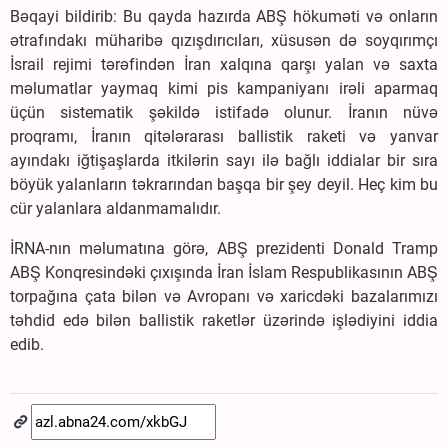
Bəqayi bildirib: Bu qayda hazırda ABŞ hökuməti və onların
ətrafındakı müharibə qızışdırıcıları, xüsusən də soyqırımçı
İsrail rejimi tərəfindən İran xalqına qarşı yalan və saxta
məlumatlar yaymaq kimi pis kampaniyanı irəli aparmaq
üçün sistematik şəkildə istifadə olunur. İranın nüvə
proqramı, İranın qitələrarası ballistik raketi və yanvar
ayındakı iğtişaşlarda itkilərin sayı ilə bağlı iddialar bir sıra
böyük yalanların təkrarından başqa bir şey deyil. Heç kim bu
cür yalanlara aldanmamalıdır.
İRNA-nın məlumatına görə, ABŞ prezidenti Donald Tramp
ABŞ Konqresindəki çıxışında İran İslam Respublikasının ABŞ
torpağına çata bilən və Avropanı və xaricdəki bazalarımızı
təhdid edə bilən ballistik raketlər üzərində işlədiyini iddia
edib.