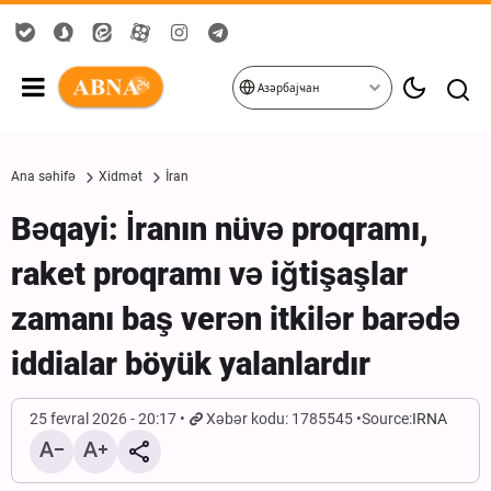
Азәрбајҹан
Ana səhifə
Xidmət
İran
Bəqayi: İranın nüvə proqramı,
raket proqramı və iğtişaşlar
zamanı baş verən itkilər barədə
iddialar böyük yalanlardır
25 fevral 2026 - 20:17
Xəbər kodu: 1785545
Source:
IRNA