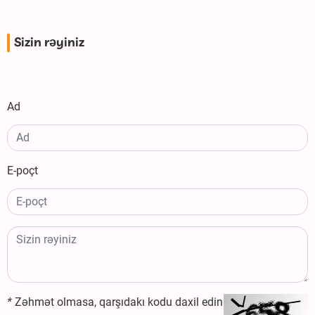
Sizin rəyiniz
Ad
E-poçt
*
Zəhmət olmasa, qarşıdakı kodu daxil edin