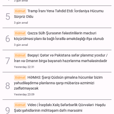
3 gün əvvəl
Tramp İranı Yenə Təhdid Etdi: İordaniya Hücumu
Xidmət
Sürpriz Oldu
3 gün əvvəl
Qəzza Sülh Şurasının fələstinlilərin məcburi
Xidmət
köçürülməsi planı ilə bağlı İsraillə əməkdaşlığı ifşa olunub
3 gün əvvəl
Bəqayi: Qətər və Pakistana səfər planımız yoxdur /
Xidmət
İran və Omanın birgə bəyanatı hazırlanma mərhələsindədir
Yesterday 22:31
HƏMAS: Şərqi Qüdsün şimalına hücumlar bizim
Xidmət
yəhudiləşdirmə planlarına qarşı mübarizə əzmimizi
zəiflətməyəcək
Yesterday 23:09
Video | İraqdakı Xalq Səfərbərlik Qüvvələri- Həşdu
Xidmət
Şəbi şəhidlərinin möhtəşəm dəfn mərasimi