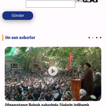
Göndər
Ən son xəbərlər
Əfqanıstanın Bəlxab şəhərində Şiələrin izdihamlı