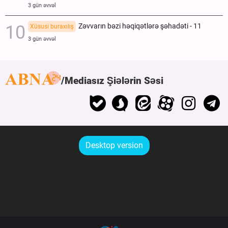
3 gün əvvəl
Zəvvarın bəzi həqiqətlərə şəhadəti - 11
Xüsusi buraxılış
3 gün əvvəl
Mediasız Şiələrin Səsi
Desktop version