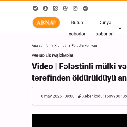
Bütün
Dünya
xəbərlər
xəbərləri
Ana səhifə
Xidmət
Fələstin və livan
YƏHUDİLİK FAŞİZİMDİR!
Video | Fələstinli mülki v
tərəfindən öldürüldüyü an
18 may 2025 - 09:00
Xəbər kodu: 1689986
So