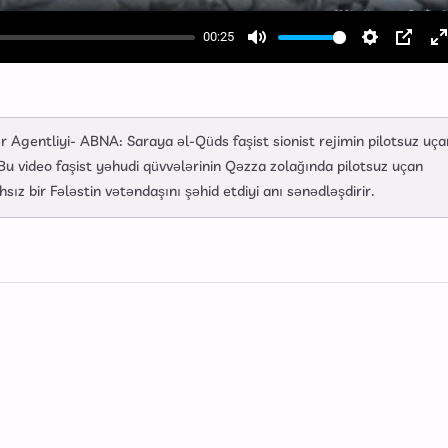
00:25
Mute
Settings
PIP
E
f
 Agentliyi- ABNA: Saraya əl-Qüds faşist sionist rejimin pilotsuz uça
 Bu video faşist yəhudi qüvvələrinin Qəzza zolağında pilotsuz uçan
ız bir Fələstin vətəndaşını şəhid etdiyi anı sənədləşdirir.