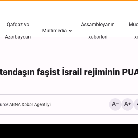
Qafqaz və
Assambleyanın
Müct
Multimedia
Azərbaycan
xəbərləri
x
ətəndaşın faşist İsrail rejiminin PU
urce:
ABNA Xəbər Agentliyi
İranın Tamerçin sərhədin
qayıdan Ərbəin zəvvarlar
Xəbər