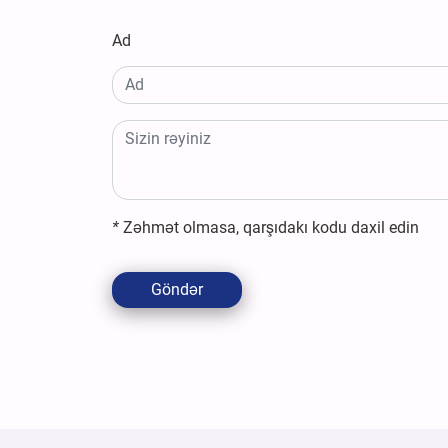
Ad
*
Zəhmət olmasa, qarşıdakı kodu daxil edin
Göndər