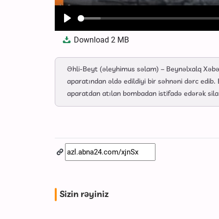
Play
Download
2 MB
Əhli-Beyt (əleyhimus səlam) – Beynəlxalq Xəbər
aparatından əldə edildiyi bir səhnəni dərc edib.
aparatdan atılan bombadan istifadə edərək silahs
Sizin rəyiniz