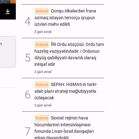
Qonşu ölkələrdən İrana
Xidmət
sızmaq istəyən terrorçu qrupun
nter
Download
üzvləri məhv edildi
ullscreen
2 gün əvvəl
n
İİR Ordu sözçüsü: Ordu tam
Xidmət
hazırlıq vəziyyətindədir / Ordunun
döyüş qabiliyyəti davamlı olaraq
inkişaf edir
2 gün əvvəl
SEPAH: HƏMAS-ın tərki-
Xidmət
silah planı strateji məğlubiyyətlə
üzləşəcək
2 gün əvvəl
Sionist rejimin hava
Xidmət
hücumlarının intensivləşməsi
fonunda Livan-İsrail danışıqları
erkən dayandırıldı