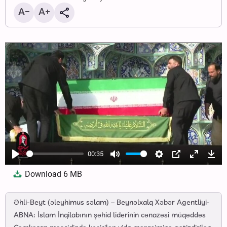
00:35
Play
Mute
Settings
PIP
Enter
Dow
Download
6 MB
fullscree
Əhli-Beyt (əleyhimus səlam) – Beynəlxalq Xəbər Agentliyi-
ABNA: İslam İnqilabının şəhid liderinin cənazəsi müqəddəs