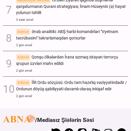
Ərbəin ziyarəti işığında düşmənlə
Mədəniyyət səhifəsi
qarşıdurmanın Qurani strategiyası; İmam Hüseynin (ə) həyat
yolunun təhlili
3 saat əvvəl
Ərəb analitiki: ABŞ hərbi komandirləri "Vyetnam
Xidmət
təcrübəsini" təkrarlamaqdan qorxurlar
2 gün əvvəl
Qonşu ölkələrdən İrana sızmaq istəyən terrorçu
Xidmət
qrupun üzvləri məhv edildi
2 gün əvvəl
İİR Ordu sözçüsü: Ordu tam hazırlıq vəziyyətindədir /
Xidmət
Ordunun döyüş qabiliyyəti davamlı olaraq inkişaf edir
2 gün əvvəl
Mediasız Şiələrin Səsi