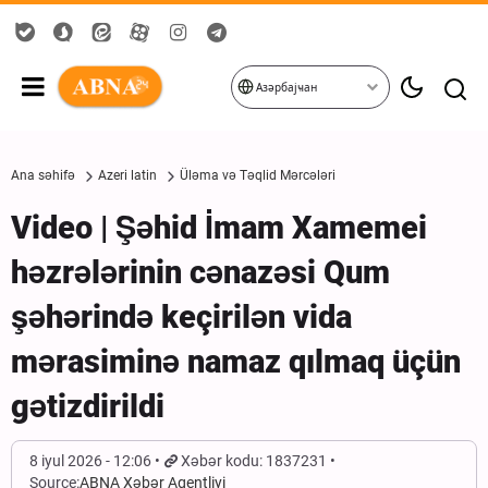
Азәрбајҹан
Ana səhifə
Azeri latin
Üləma və Təqlid Mərcələri
Video | Şəhid İmam Xamemei
həzrələrinin cənazəsi Qum
şəhərində keçirilən vida
mərasiminə namaz qılmaq üçün
gətizdirildi
8 iyul 2026 - 12:06
Xəbər kodu: 1837231
Source:
ABNA Xəbər Agentliyi