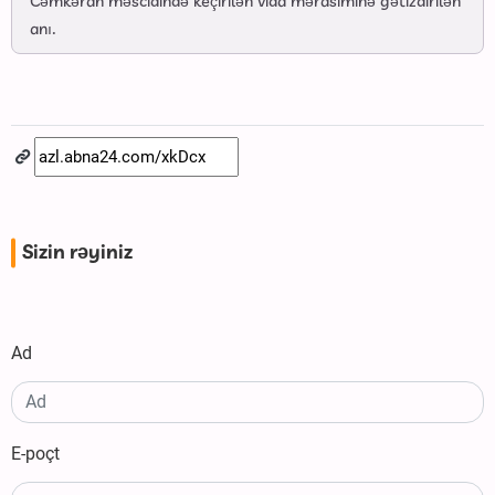
Cəmkəran məscidində keçirilən vida mərasiminə gətizdirilən
anı.
Sizin rəyiniz
Ad
E-poçt