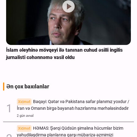
İslam əleyhinə mövqeyi ilə tanınan cuhud əsilli ingilis
jurnalisti cəhənnəmə vasil oldu
Ən çox baxılanlar
Bəqayi: Qətər və Pakistana səfər planımız yoxdur /
Xidmət
İran və Omanın birgə bəyanatı hazırlanma mərhələsindədir
2 gün əvvəl
HƏMAS: Şərqi Qüdsün şimalına hücumlar bizim
Xidmət
yəhudiləşdirmə planlarına qarşı mübarizə əzmimizi