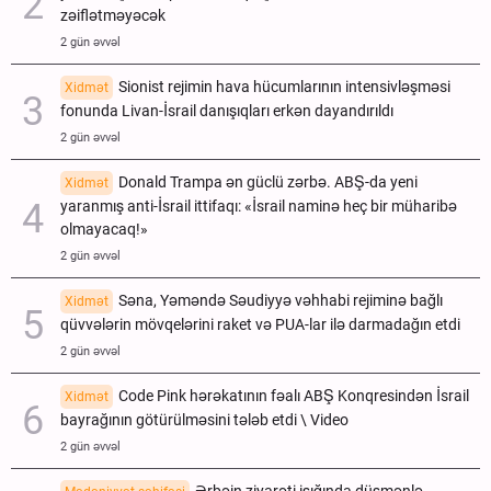
zəiflətməyəcək
2 gün əvvəl
Sionist rejimin hava hücumlarının intensivləşməsi
Xidmət
fonunda Livan-İsrail danışıqları erkən dayandırıldı
2 gün əvvəl
Donald Trampa ən güclü zərbə. ABŞ-da yeni
Xidmət
yaranmış anti-İsrail ittifaqı: «İsrail naminə heç bir müharibə
olmayacaq!»
2 gün əvvəl
Səna, Yəməndə Səudiyyə vəhhabi rejiminə bağlı
Xidmət
qüvvələrin mövqelərini raket və PUA-lar ilə darmadağın etdi
2 gün əvvəl
Code Pink hərəkatının fəalı ABŞ Konqresindən İsrail
Xidmət
bayrağının götürülməsini tələb etdi \ Video
2 gün əvvəl