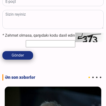
*
Zəhmət olmasa, qarşıdakı kodu daxil edin
Göndər
Ən son xəbərlər