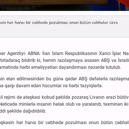
kəsin hər hansı bir cəbhədə pozulması onun bütün cəbhələr üzrə
 Agentliyi- ABNA: İran İslam Respublikasının Xarici İşlər Naz
xatırladaraq bildirib ki, həmin razılaşmaya əsasən ABŞ və İsrail
amətində hərbi əməliyyatları dayandırması nəzərdə tutulub.
əsin elan edilməsindən bu günə qədər ABŞ dəfələrlə razılaşma
inə qarşı davam edən hücumlar və hərbi təzyiqlərlə.
srail rejimi də atəşkəsi kobud şəkildə pozaraq Livanın ərazi bütö
Nəticədə minlərlə insanın həlak olub və yaralanıb, təxminən ik
di şəkildə dağıdıldılıb.
atəşkəsin hər hansı bir cəbhədə pozulması onun bütün cəbhəl