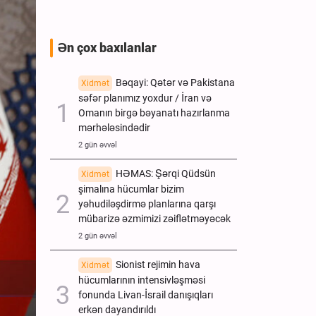
Ən çox baxılanlar
Bəqayi: Qətər və Pakistana
Xidmət
səfər planımız yoxdur / İran və
Omanın birgə bəyanatı hazırlanma
mərhələsindədir
2 gün əvvəl
HƏMAS: Şərqi Qüdsün
Xidmət
şimalına hücumlar bizim
yəhudiləşdirmə planlarına qarşı
mübarizə əzmimizi zəiflətməyəcək
2 gün əvvəl
Sionist rejimin hava
Xidmət
hücumlarının intensivləşməsi
fonunda Livan-İsrail danışıqları
erkən dayandırıldı