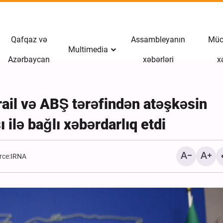
Qafqaz və
Assambleyanın
Müct
Multimedia
Azərbaycan
xəbərləri
x
İsrail və ABŞ tərəfindən atəşkəsin
ilə bağlı xəbərdarlıq etdi
rce:
IRNA
İranın Tamerçin sərhədin
qayıdan Ərbəin zəvvarlar
Xəbər