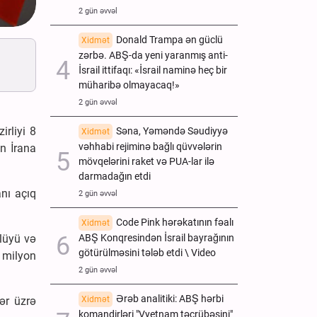
2 gün əvvəl
Donald Trampa ən güclü
Xidmət
zərbə. ABŞ-da yeni yaranmış anti-
İsrail ittifaqı: «İsrail naminə heç bir
müharibə olmayacaq!»
2 gün əvvəl
irliyi 8
Səna, Yəməndə Səudiyyə
Xidmət
vəhhabi rejiminə bağlı qüvvələrin
in İrana
mövqelərini raket və PUA-lar ilə
darmadağın etdi
nı açıq
2 gün əvvəl
Code Pink hərəkatının fəalı
Xidmət
vlüyü və
ABŞ Konqresindən İsrail bayrağının
götürülməsini tələb etdi \ Video
i milyon
2 gün əvvəl
Ərəb analitiki: ABŞ hərbi
ər üzrə
Xidmət
komandirləri "Vyetnam təcrübəsini"