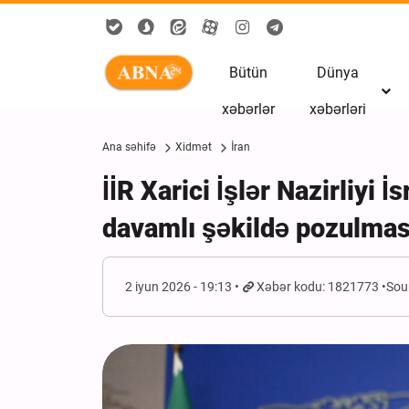
Bütün
Dünya
xəbərlər
xəbərləri
Ana səhifə
Xidmət
İran
İİR Xarici İşlər Nazirliyi 
davamlı şəkildə pozulması 
2 iyun 2026 - 19:13
Xəbər kodu: 1821773
Sou