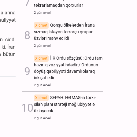
təkrarlamaqdan qorxurlar
alarına
2 gün əvvəl
uliyyət
Qonşu ölkələrdən İrana
Xidmət
sızmaq istəyən terrorçu qrupun
üzvləri məhv edildi
n ciddi
2 gün əvvəl
ki, İran
n bütün
İİR Ordu sözçüsü: Ordu tam
Xidmət
hazırlıq vəziyyətindədir / Ordunun
döyüş qabiliyyəti davamlı olaraq
inkişaf edir
2 gün əvvəl
SEPAH: HƏMAS-ın tərki-
Xidmət
silah planı strateji məğlubiyyətlə
üzləşəcək
2 gün əvvəl