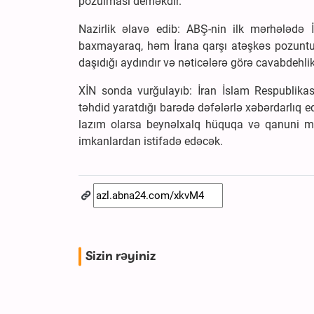
pozulması deməkdir.
Nazirlik əlavə edib: ABŞ-nin ilk mərhələdə İ
baxmayaraq, həm İrana qarşı atəşkəs pozuntula
daşıdığı aydındır və nəticələrə görə cavabdehli
XİN sonda vurğulayıb: İran İslam Respublikas
təhdid yaratdığı barədə dəfələrlə xəbərdarlıq ed
lazım olarsa beynəlxalq hüquqa və qanuni m
imkanlardan istifadə edəcək.
Sizin rəyiniz