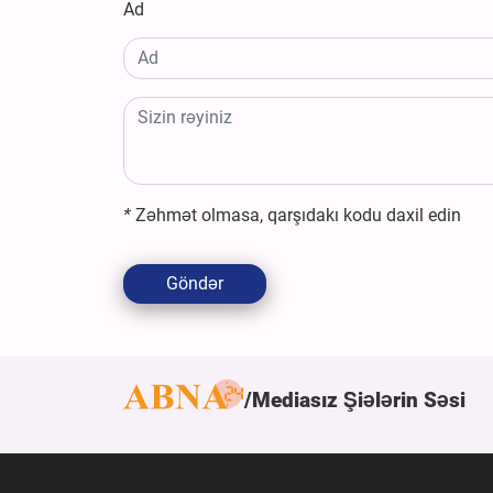
Ad
*
Zəhmət olmasa, qarşıdakı kodu daxil edin
Göndər
Mediasız Şiələrin Səsi