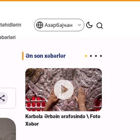
əhidlərin
Азәрбајҹан
əbərləri
Ən son xəbərlər
dən geri
Kərbəla Ərbəin ərəfəsində \ Foto
Əfqanıstanın 
ı \ Foto
Xəbər
Şiələrin izdih
toplantısı \ F