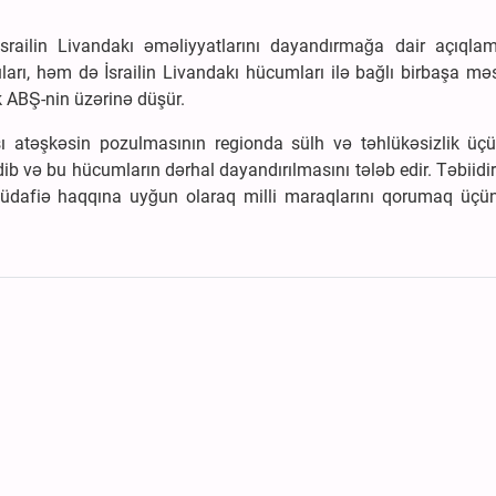
srailin Livandakı əməliyyatlarını dayandırmağa dair açıqlam
rı, həm də İsrailin Livandakı hücumları ilə bağlı birbaşa məs
k ABŞ-nin üzərinə düşür.
ı atəşkəsin pozulmasının regionda sülh və təhlükəsizlik üçü
ib və bu hücumların dərhal dayandırılmasını tələb edir. Təbiidir 
üdafiə haqqına uyğun olaraq milli maraqlarını qorumaq üçü