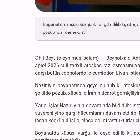
Bəyanatda xüsusi vurğu ilə qeyd edilib ki, atəş
pozulması deməkdir.
Əhli-Beyt (əleyhimus səlam) – Beynəlxalq Xəbər
aprel 2026-cı il tarixli atəşkəs razılaşmasını 
qarşı bütün cəbhələrdə, o cümlədən Livan istiq
Nazirliyin bəyanatında qeyd olunub ki, atəşk
şəkildə pozub, xüsusilə İranın ticarət gəmiçiliy
Xarici İşlər Nazirliyinin davamında bildirilib: İ
suverenliyinə qarşı hücumlarını davam etdirib. 
insan köçkün düşüb, eləcə də infrastrukturlar cid
Bəyanatda xüsusi vurğu ilə qeyd edilib ki, 