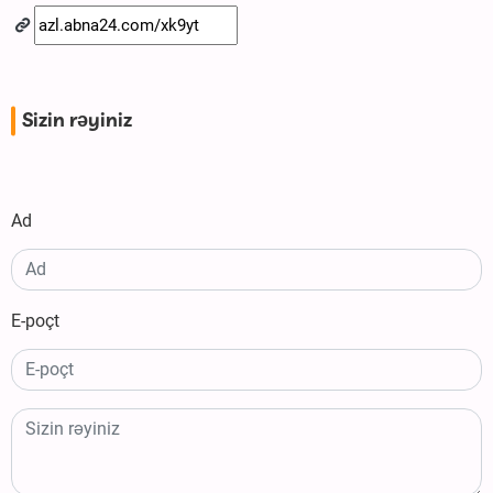
Sizin rəyiniz
Ad
E-poçt