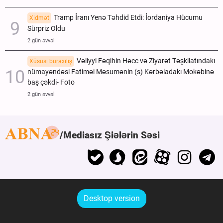
Tramp İranı Yenə Təhdid Etdi: İordaniya Hücumu
Xidmət
Sürpriz Oldu
2 gün əvvəl
Vəliyyi Fəqihin Həcc və Ziyarət Təşkilatındakı
Xüsusi buraxılış
nümayəndəsi Fatiməi Məsumənin (s) Kərbəladakı Mokəbinə
baş çəkdi- Foto
2 gün əvvəl
Mediasız Şiələrin Səsi
Desktop version