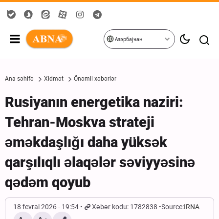
Азәрбајҹан
Ana səhifə
Xidmət
Önəmli xəbərlər
Rusiyanın energetika naziri:
Tehran-Moskva strateji
əməkdaşlığı daha yüksək
qarşılıqlı əlaqələr səviyyəsinə
qədəm qoyub
18 fevral 2026 - 19:54
Xəbər kodu: 1782838
Source:
IRNA