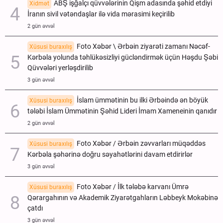
ABŞ işğalçı qüvvələrinin Qişm adasında şəhid etdiyi
Xidmət
İranın sivil vətəndaşlar ilə vida mərasimi keçirilib
2 gün əvvəl
Foto Xəbər \ Ərbəin ziyarəti zamanı Nəcəf-
Xüsusi buraxılış
Kərbəla yolunda təhlükəsizliyi gücləndirmək üçün Həşdu Şəbi
Qüvvələri yerləşdirilib
3 gün əvvəl
İslam ümmətinin bu ilki Ərbəində ən böyük
Xüsusi buraxılış
tələbi İslam Ümmətinin Şəhid Lideri İmam Xameneinin qanıdır
2 gün əvvəl
Foto Xəbər / Ərbəin zəvvarları müqəddəs
Xüsusi buraxılış
Kərbəla şəhərinə doğru səyahətlərini davam etdirirlər
3 gün əvvəl
Foto Xəbər / İlk tələbə karvanı Ümrə
Xüsusi buraxılış
Qərargahının və Akademik Ziyarətgahların Ləbbeyk Mokəbinə
çatdı
3 gün əvvəl