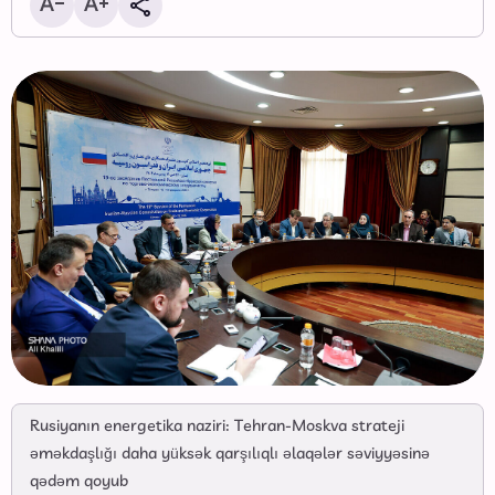
Rusiyanın energetika naziri: Tehran-Moskva strateji
əməkdaşlığı daha yüksək qarşılıqlı əlaqələr səviyyəsinə
qədəm qoyub