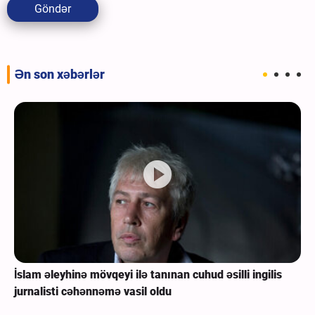
Göndər
Ən son xəbərlər
İslam əleyhinə mövqeyi ilə tanınan cuhud əsilli ingilis
jurnalisti cəhənnəmə vasil oldu