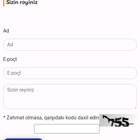
Sizin rəyiniz
Ad
E-poçt
*
Zəhmət olmasa, qarşıdakı kodu daxil edin