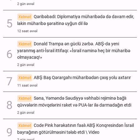
2 gün əvvəl
Qəribəbadi: Diplomatiya müharibədə də davam edir,
Xidmət
lakin müharibə şəraitinə uyğun dil ilə
12 saat əvvəl
Donald Trampa ən güclü zərbə. ABŞ-da yeni
Xidmət
yaranmış anti-İsrail ittifaqı: «İsrail naminə heç bir müharibə
olmayacaq!»
2 gün əvvəl
ABŞ Baş Qərargahı müharibədən çıxış yolu axtarır
Xidmət
11 saat əvvəl
Səna, Yəməndə Səudiyyə vəhhabi rejiminə bağlı
Xidmət
qüvvələrin mövqelərini raket və PUA-lar ilə darmadağın etdi
2 gün əvvəl
Code Pink hərəkatının fəalı ABŞ Konqresindən İsrail
Xidmət
bayrağının götürülməsini tələb etdi \ Video
2 gün əvvəl