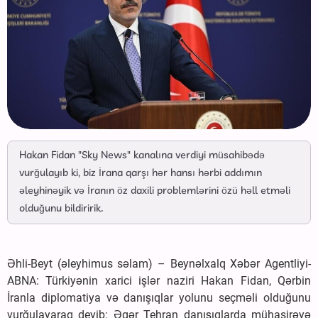
Hakan Fidan "Sky News" kanalına verdiyi müsahibədə
vurğulayıb ki, biz İrana qarşı hər hansı hərbi addımın
əleyhinəyik və İranın öz daxili problemlərini özü həll etməli
olduğunu bildiririk.
Əhli-Beyt (əleyhimus səlam) – Beynəlxalq Xəbər Agentliyi-
ABNA: Türkiyənin xarici işlər naziri Hakan Fidan, Qərbin
İranla diplomatiya və danışıqlar yolunu seçməli olduğunu
vurğulayaraq deyib: Əgər Tehran danışıqlarda mühasirəyə