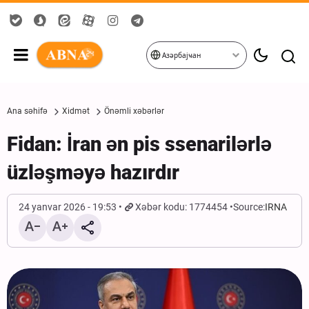
Азәрбајҹан
Ana səhifə
Xidmət
Önəmli xəbərlər
Fidan: İran ən pis ssenarilərlə
üzləşməyə hazırdır
24 yanvar 2026 - 19:53
Xəbər kodu: 1774454
Source:
IRNA