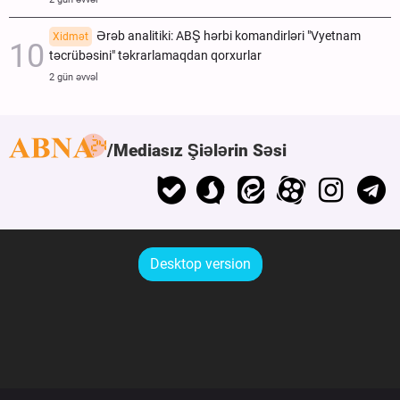
Ərəb analitiki: ABŞ hərbi komandirləri "Vyetnam
Xidmət
təcrübəsini" təkrarlamaqdan qorxurlar
2 gün əvvəl
Mediasız Şiələrin Səsi
Desktop version