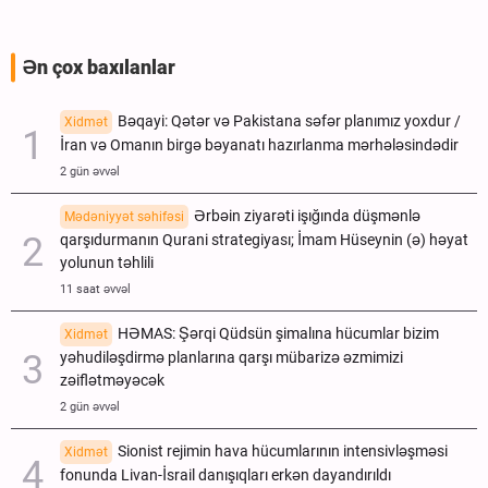
Ən çox baxılanlar
Bəqayi: Qətər və Pakistana səfər planımız yoxdur /
Xidmət
İran və Omanın birgə bəyanatı hazırlanma mərhələsindədir
2 gün əvvəl
Ərbəin ziyarəti işığında düşmənlə
Mədəniyyət səhifəsi
qarşıdurmanın Qurani strategiyası; İmam Hüseynin (ə) həyat
yolunun təhlili
11 saat əvvəl
HƏMAS: Şərqi Qüdsün şimalına hücumlar bizim
Xidmət
yəhudiləşdirmə planlarına qarşı mübarizə əzmimizi
zəiflətməyəcək
2 gün əvvəl
Sionist rejimin hava hücumlarının intensivləşməsi
Xidmət
fonunda Livan-İsrail danışıqları erkən dayandırıldı