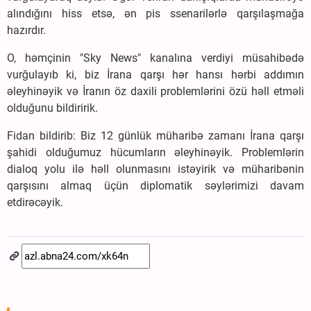
alındığını hiss etsə, ən pis ssenarilərlə qarşılaşmağa
hazırdır. ‌
O, həmçinin "Sky News" kanalına verdiyi müsahibədə
vurğulayıb ki, biz İrana qarşı hər hansı hərbi addımın
əleyhinəyik və İranın öz daxili problemlərini özü həll etməli
olduğunu bildiririk.
Fidan bildirib: Biz 12 günlük müharibə zamanı İrana qarşı
şahidi olduğumuz hücumların əleyhinəyik. Problemlərin
dialoq yolu ilə həll olunmasını istəyirik və müharibənin
qarşısını almaq üçün diplomatik səylərimizi davam
etdirəcəyik.