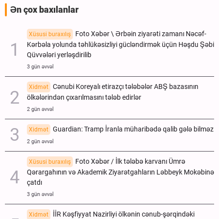
Ən çox baxılanlar
Foto Xəbər \ Ərbəin ziyarəti zamanı Nəcəf-
Xüsusi buraxılış
Kərbəla yolunda təhlükəsizliyi gücləndirmək üçün Həşdu Şəbi
Qüvvələri yerləşdirilib
3 gün əvvəl
Cənubi Koreyalı etirazçı tələbələr ABŞ bazasının
Xidmət
ölkələrindən çıxarılmasını tələb edirlər
2 gün əvvəl
Guardian: Tramp İranla müharibədə qalib gələ bilməz
Xidmət
2 gün əvvəl
Foto Xəbər / İlk tələbə karvanı Ümrə
Xüsusi buraxılış
Qərargahının və Akademik Ziyarətgahların Ləbbeyk Mokəbinə
çatdı
3 gün əvvəl
İİR Kəşfiyyat Nazirliyi ölkənin cənub-şərqindəki
Xidmət