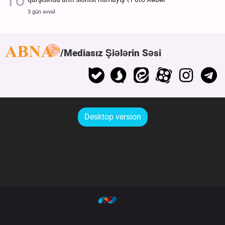
3 gün əvvəl
Mediasız Şiələrin Səsi
Desktop version