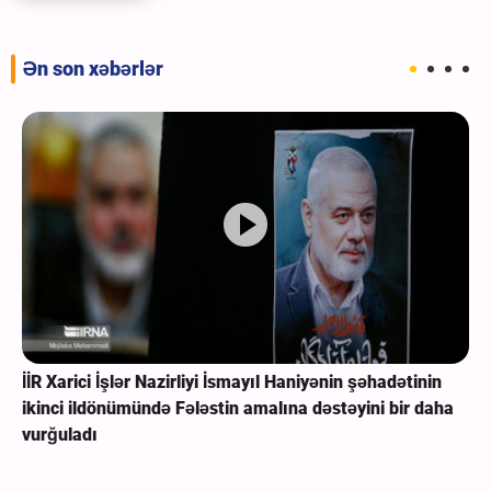
Ən son xəbərlər
İİR Xarici İşlər Nazirliyi İsmayıl Haniyənin şəhadətinin
ikinci ildönümündə Fələstin amalına dəstəyini bir daha
vurğuladı