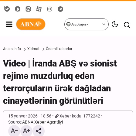
Азәрбајҹан
Ana səhifə
Xidmət
Önəmli xəbərlər
Video | İranda ABŞ və sionist
rejimə muzdurluq edən
terrorçuların ürək dağladan
cinayətlərinin görünütləri
15 yanvar 2026 - 18:56
Xəbər kodu: 1772242
Source:
ABNA Xəbər Agentliyi