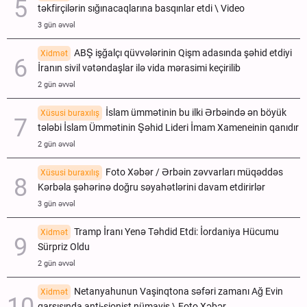
təkfirçilərin sığınacaqlarına basqınlar etdi \ Video
3 gün əvvəl
ABŞ işğalçı qüvvələrinin Qişm adasında şəhid etdiyi
Xidmət
İranın sivil vətəndaşlar ilə vida mərasimi keçirilib
2 gün əvvəl
İslam ümmətinin bu ilki Ərbəində ən böyük
Xüsusi buraxılış
tələbi İslam Ümmətinin Şəhid Lideri İmam Xameneinin qanıdır
2 gün əvvəl
Foto Xəbər / Ərbəin zəvvarları müqəddəs
Xüsusi buraxılış
Kərbəla şəhərinə doğru səyahətlərini davam etdirirlər
3 gün əvvəl
Tramp İranı Yenə Təhdid Etdi: İordaniya Hücumu
Xidmət
Sürpriz Oldu
2 gün əvvəl
Netanyahunun Vaşinqtona səfəri zamanı Ağ Evin
Xidmət
qarşısında anti-sionist nümayiş \ Foto Xəbər