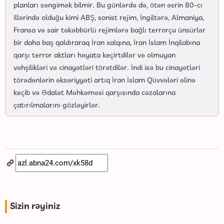
planları səngimək bilmir. Bu günlərdə də, ötən əsrin 80-cı
illərində olduğu kimi ABŞ, sonist rejim, İngiltərə, Almaniya,
Fransa və sair təkəbbürlü rejimlərə bağlı terrorçu ünsürlər
bir daha baş qaldıraraq İran xalqına, İran İslam İnqilabına
qarşı terror aktları həyata keçirtdilər və olmuyan
vəhşilikləri və cinayətləri törətdilər. İndi isə bu cinayətləri
törədənlərin əksəriyyəti artıq İran İslam Qüvvələri əlinə
keçib və Ədalət Məhkəməsi qarşısında cəzalarına
çatırılmalarını gözləyirlər.
Sizin rəyiniz