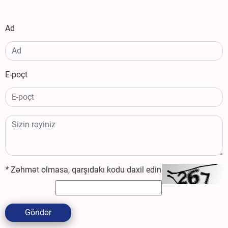
Ad
E-poçt
*
Zəhmət olmasa, qarşıdakı kodu daxil edin
Göndər