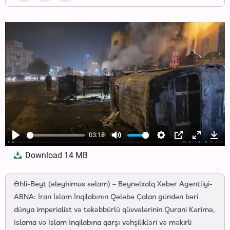
03:18
Play
Mute
Settings
PIP
Enter
Dow
Download
14 MB
fullscree
Əhli-Beyt (əleyhimus səlam) – Beynəlxalq Xəbər Agentliyi-
ABNA: İran İslam İnqilabının Qələbə Çalan gündən bəri
dünya imperialist və təkəbbürlü qüvvələrinin Qurani Kərimə,
İslama və İslam İnqilabına qarşı vəhşilikləri və məkirli