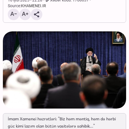
16 iyul 2025 - 22:28
Xəbər kodu: 1708637
Source:
KHAMENEI.IR
İmam Xamenei həzrətləri: “Biz həm məntiq, həm də hərbi
güc kimi lazım olan bütün vasitələrə sahibik...”