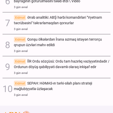
bayrağının götürülməsini tələb etdi \ Video
3 gün əvvəl
Ərəb analitiki: ABŞ hərbi komandirləri "Vyetnam
Xidmət
təcrübəsini" təkrarlamaqdan qorxurlar
3 gün əvvəl
Qonşu ölkələrdən İrana sızmaq istəyən terrorçu
Xidmət
qrupun üzvləri məhv edildi
3 gün əvvəl
İİR Ordu sözçüsü: Ordu tam hazırlıq vəziyyətindədir /
Xidmət
Ordunun döyüş qabiliyyəti davamlı olaraq inkişaf edir
3 gün əvvəl
SEPAH: HƏMAS-ın tərki-silah planı strateji
Xidmət
məğlubiyyətlə üzləşəcək
3 gün əvvəl