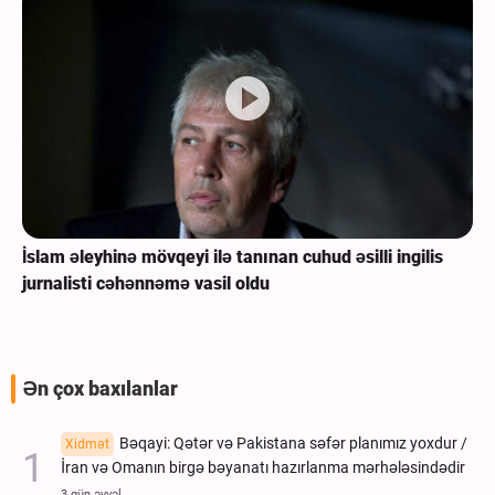
İslam əleyhinə mövqeyi ilə tanınan cuhud əsilli ingilis
jurnalisti cəhənnəmə vasil oldu
Ən çox baxılanlar
Bəqayi: Qətər və Pakistana səfər planımız yoxdur /
Xidmət
İran və Omanın birgə bəyanatı hazırlanma mərhələsindədir
3 gün əvvəl