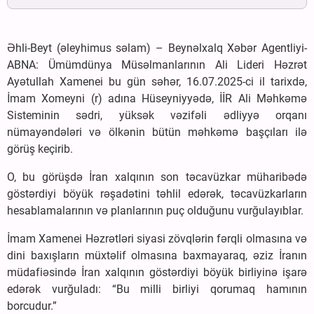
Əhli-Beyt (əleyhimus səlam) – Beynəlxalq Xəbər Agentliyi-
ABNA: Ümümdünya Müsəlmanlarının Ali Lideri Həzrət
Ayətullah Xamenei bu gün səhər, 16.07.2025-ci il tarixdə,
İmam Xomeyni (r) adına Hüseyniyyədə, İİR Ali Məhkəmə
Sisteminin sədri, yüksək vəzifəli ədliyyə orqanı
nümayəndələri və ölkənin bütün məhkəmə başçıları ilə
görüş keçirib.
O, bu görüşdə İran xalqının son təcavüzkar müharibədə
göstərdiyi böyük rəşadətini təhlil edərək, təcavüzkarların
hesablamalarının və planlarının puç olduğunu vurğulayıblar.
İmam Xamenei Həzrətləri siyasi zövqlərin fərqli olmasına və
dini baxışların müxtəlif olmasına baxmayaraq, əziz İranın
müdafiəsində İran xalqının göstərdiyi böyük birliyinə işarə
edərək vurğuladı: “Bu milli birliyi qorumaq hamının
borcudur.”