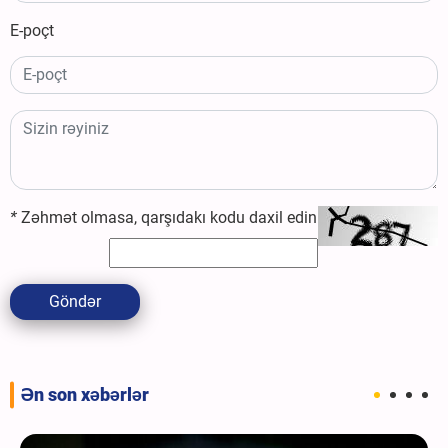
E-poçt
*
Zəhmət olmasa, qarşıdakı kodu daxil edin
Göndər
Ən son xəbərlər