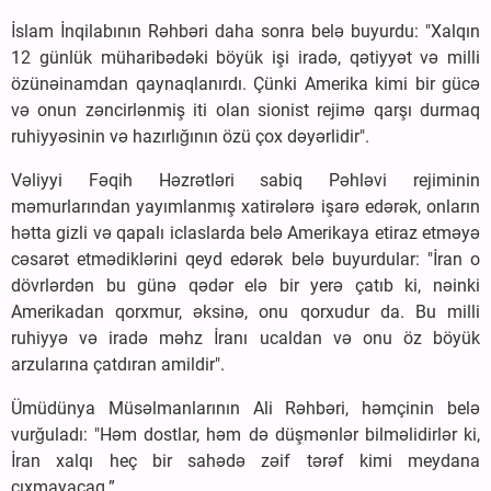
İslam İnqilabının Rəhbəri daha sonra belə buyurdu: "Xalqın
12 günlük müharibədəki böyük işi iradə, qətiyyət və milli
özünəinamdan qaynaqlanırdı. Çünki Amerika kimi bir gücə
və onun zəncirlənmiş iti olan sionist rejimə qarşı durmaq
ruhiyyəsinin və hazırlığının özü çox dəyərlidir".
Vəliyyi Fəqih Həzrətləri sabiq Pəhləvi rejiminin
məmurlarından yayımlanmış xatirələrə işarə edərək, onların
hətta gizli və qapalı iclaslarda belə Amerikaya etiraz etməyə
cəsarət etmədiklərini qeyd edərək belə buyurdular: "İran o
dövrlərdən bu günə qədər elə bir yerə çatıb ki, nəinki
Amerikadan qorxmur, əksinə, onu qorxudur da. Bu milli
ruhiyyə və iradə məhz İranı ucaldan və onu öz böyük
arzularına çatdıran amildir".
Ümüdünya Müsəlmanlarının Ali Rəhbəri, həmçinin belə
vurğuladı: "Həm dostlar, həm də düşmənlər bilməlidirlər ki,
İran xalqı heç bir sahədə zəif tərəf kimi meydana
çıxmayacaq.”