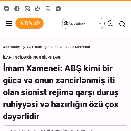
Азәрбајҹан
Ana səhifə
Azeri latin
Üləma və Təqlid Mərcələri
İLAHİ İNCİLƏRİN NUR SİL-SİLƏSİ
İmam Xamenei: ABŞ kimi bir
gücə və onun zəncirlənmiş iti
olan sionist rejimə qarşı duruş
ruhiyyəsi və hazırlığın özü çox
dəyərlidir