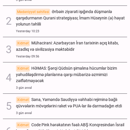
Ərbəin ziyarəti işığında düşmənlə
Mədəniyyət səhifəsi
qarşıdurmanın Qurani strategiyası; İmam Hüseynin (ə) həyat
yolunun təhlili
Yesterday 10:23
Mühacirani: Azərbaycan İran tarixinin açıq kitabı,
Xidmət
azadlıq və sivilizasiya məktəbidir
Yesterday 09:56
HƏMAS: Şərqi Qüdsün şimalına hücumlar bizim
Xidmət
yəhudiləşdirmə planlarına qarşı mübarizə əzmimizi
zəiflətməyəcək
3 gün əvvəl
Səna, Yəməndə Səudiyyə vəhhabi rejiminə bağlı
Xidmət
qüvvələrin mövqelərini raket və PUA-lar ilə darmadağın etdi
3 gün əvvəl
Code Pink hərəkatının fəalı ABŞ Konqresindən İsrail
Xidmət