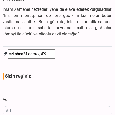
İmam Xamenei həzrətləri yenə də əlavə edərək vurğuladılar:
“Biz həm məntiq, həm də hərbi güc kimi lazım olan bütün
vasitələrə sahibik. Buna görə də, istər diplomatik sahədə,
istərsə də hərbi sahədə meydana daxil olsaq, Allahın
köməyi ilə güclü və əlidolu daxil olacağıq".
Sizin rəyiniz
Ad