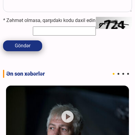
*
Zəhmət olmasa, qarşıdakı kodu daxil edin
Göndər
Ən son xəbərlər