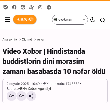
Азәрбајҹан
Ana səhifə
Xidmət
Asya
Video Xəbər | Hindistanda
buddistlərin dini mərasim
zamanı basabasda 10 nəfər öldü
2 noyabr 2025 - 10:49
Xəbər kodu: 1745552
Source:
ABNA Xəbər Agentliyi