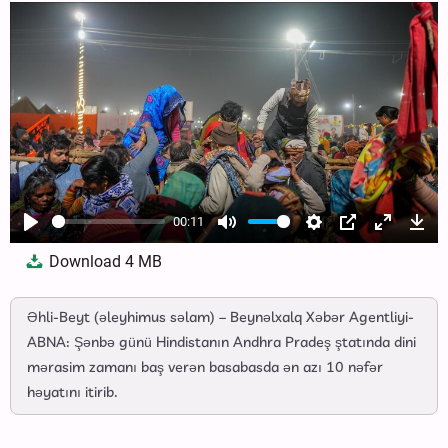
00:11
Play
Mute
Settings
PIP
Enter
Dow
Download
4 MB
fullscree
Əhli-Beyt (əleyhimus səlam) – Beynəlxalq Xəbər Agentliyi-
ABNA: Şənbə günü Hindistanın Andhra Pradeş ştatında dini
mərasim zamanı baş verən basabasda ən azı 10 nəfər
həyatını itirib.