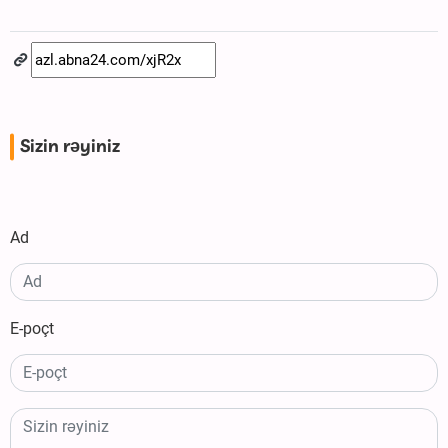
Sizin rəyiniz
Ad
E-poçt