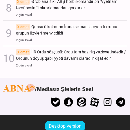
Ərəb analitiki: ABŞ hərbi komandirləri "Vyetnam
Xidmət
təcrübəsini" təkrarlamaqdan qorxurlar
2 gün əvvəl
Qonşu ölkələrdən İrana sızmaq istəyən terrorçu
Xidmət
qrupun üzvləri məhv edildi
2 gün əvvəl
İİR Ordu sözçüsü: Ordu tam hazırlıq vəziyyətindədir /
Xidmət
Ordunun döyüş qabiliyyəti davamlı olaraq inkişaf edir
2 gün əvvəl
Mediasız Şiələrin Səsi
Desktop version