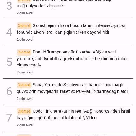
məğlubiyyətlə üzləşəcək
2 gün əvvəl
Sionist rejimin hava hücumlarının intensivləşməsi
Xidmət
fonunda Livan-İsrail danışıqları erkən dayandırıldı
2 gün əvvəl
Donald Trampa ən güclü zərbə. ABŞ-da yeni
Xidmət
yaranmış anti-İsrail ittifaqı: «İsrail naminə heç bir müharibə
olmayacaq!»
2 gün əvvəl
Səna, Yəməndə Səudiyyə vəhhabi rejiminə bağlı
Xidmət
qüvvələrin mövqelərini raket və PUA-lar ilə darmadağın etdi
2 gün əvvəl
Code Pink hərəkatının fəalı ABŞ Konqresindən İsrail
Xidmət
bayrağının götürülməsini tələb etdi \ Video
2 gün əvvəl