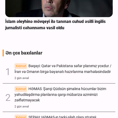
İslam əleyhinə mövqeyi ilə tanınan cuhud əsilli ingilis
jurnalisti cəhənnəmə vasil oldu
Ən çox baxılanlar
Bəqayi: Qətər və Pakistana səfər planımız yoxdur /
Xidmət
İran və Omanın birgə bəyanatı hazırlanma mərhələsindədir
2 gün əvvəl
HƏMAS: Şərqi Qüdsün şimalına hücumlar bizim
Xidmət
yəhudiləşdirmə planlarına qarşı mübarizə əzmimizi
zəiflətməyəcək
2 gün əvvəl
SEPAH: HƏMAS-ın tərki-silah planı strateji
Xidmət