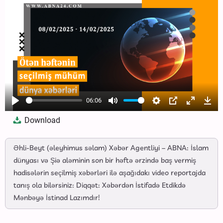
06:06
Play
Mute
Settings
PIP
Enter
Dow
Download
fullscree
Əhli-Beyt (əleyhimus səlam) Xəbər Agentliyi – ABNA: İslam
dünyası və Şiə aləminin son bir həftə ərzində baş vermiş
hadisələrin seçilmiş xəbərləri ilə aşağıdakı video reportajda
tanış ola bilərsiniz: Diqqət: Xəbərdən İstifadə Etdikdə
Mənbəyə İstinad Lazımdır!