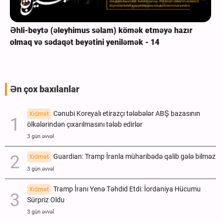
Əhli-beytə (əleyhimus səlam) kömək etməyə hazır
olmaq və sədaqət beyətini yeniləmək - 14
Ən çox baxılanlar
Cənubi Koreyalı etirazçı tələbələr ABŞ bazasının
Xidmət
ölkələrindən çıxarılmasını tələb edirlər
3 gün əvvəl
Guardian: Tramp İranla müharibədə qalib gələ bilməz
Xidmət
3 gün əvvəl
Tramp İranı Yenə Təhdid Etdi: İordaniya Hücumu
Xidmət
Sürpriz Oldu
3 gün əvvəl