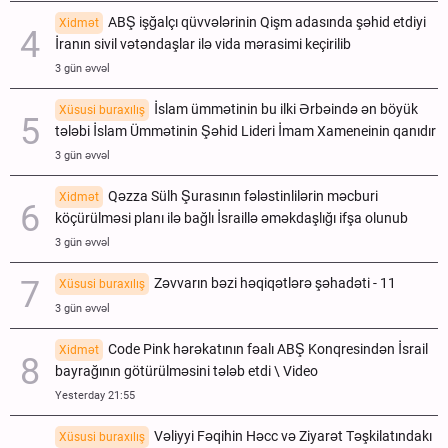
ABŞ işğalçı qüvvələrinin Qişm adasında şəhid etdiyi
Xidmət
İranın sivil vətəndaşlar ilə vida mərasimi keçirilib
3 gün əvvəl
İslam ümmətinin bu ilki Ərbəində ən böyük
Xüsusi buraxılış
tələbi İslam Ümmətinin Şəhid Lideri İmam Xameneinin qanıdır
3 gün əvvəl
Qəzza Sülh Şurasının fələstinlilərin məcburi
Xidmət
köçürülməsi planı ilə bağlı İsraillə əməkdaşlığı ifşa olunub
3 gün əvvəl
Zəvvarın bəzi həqiqətlərə şəhadəti - 11
Xüsusi buraxılış
3 gün əvvəl
Code Pink hərəkatının fəalı ABŞ Konqresindən İsrail
Xidmət
bayrağının götürülməsini tələb etdi \ Video
Yesterday 21:55
Vəliyyi Fəqihin Həcc və Ziyarət Təşkilatındakı
Xüsusi buraxılış