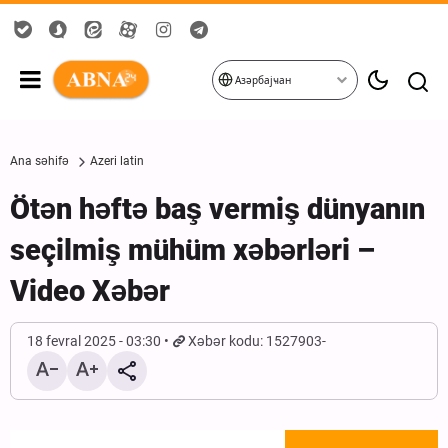
Азәрбајҹан
Ana səhifə
Azeri latin
Ötən həftə baş vermiş dünyanın
seçilmiş mühüm xəbərləri –
Video Xəbər
18 fevral 2025 - 03:30
Xəbər kodu: 1527903-