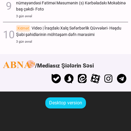
nümayəndəsi Fatiməi Məsumənin (s) Kərbəladakı Mokəbinə
baş çəkdi- Foto
3 gün əvvəl
Video | İraqdakı Xalq Səfərbərlik Qüvvələri- Həşdu
Xidmət
Şəbi şəhidlərinin möhtəşəm dəfn mərasimi
3 gün əvvəl
Mediasız Şiələrin Səsi
Desktop version