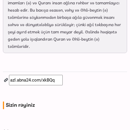
imamları (ə) və Quranı insan ağlına rəhbər və tamamlayıcı
hesab edir. Bu baxışa əsasən, vəhy və Əhli-beytin (ə)
təlimlərinə söykənmədən birbaşa ağıla güvənmək insanı
səhvə və dünyatələbliyə sürükləyir; çünki ağıl təkbaşına hər
şeyi ayırd etmək üçün tam meyar deyil. Əslində həqiqətə
gedən yolu işıqlandıran Quran və Əhli-beytin (ə)
təlimləridir.
Sizin rəyiniz