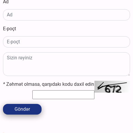
Ad
E-poçt
*
Zəhmət olmasa, qarşıdakı kodu daxil edin
Göndər