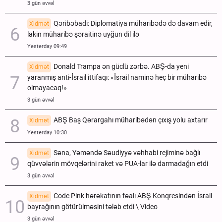
3 gün əvvəl
Qəribəbadi: Diplomatiya müharibədə də davam edir,
Xidmət
lakin müharibə şəraitinə uyğun dil ilə
Yesterday 09:49
Donald Trampa ən güclü zərbə. ABŞ-da yeni
Xidmət
yaranmış anti-İsrail ittifaqı: «İsrail naminə heç bir müharibə
olmayacaq!»
3 gün əvvəl
ABŞ Baş Qərargahı müharibədən çıxış yolu axtarır
Xidmət
Yesterday 10:30
Səna, Yəməndə Səudiyyə vəhhabi rejiminə bağlı
Xidmət
qüvvələrin mövqelərini raket və PUA-lar ilə darmadağın etdi
3 gün əvvəl
Code Pink hərəkatının fəalı ABŞ Konqresindən İsrail
Xidmət
bayrağının götürülməsini tələb etdi \ Video
3 gün əvvəl