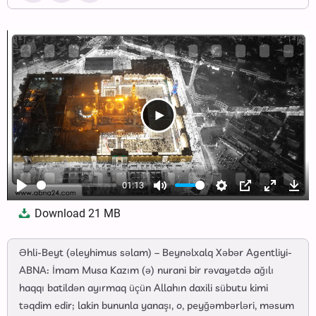
01:13
Play
Mute
Settings
PIP
Enter
Dow
Download
21 MB
fullscree
Əhli-Beyt (əleyhimus səlam) – Beynəlxalq Xəbər Agentliyi-
ABNA: İmam Musa Kazım (ə) nurani bir rəvayətdə ağılı
haqqı batildən ayırmaq üçün Allahın daxili sübutu kimi
təqdim edir; lakin bununla yanaşı, o, peyğəmbərləri, məsum