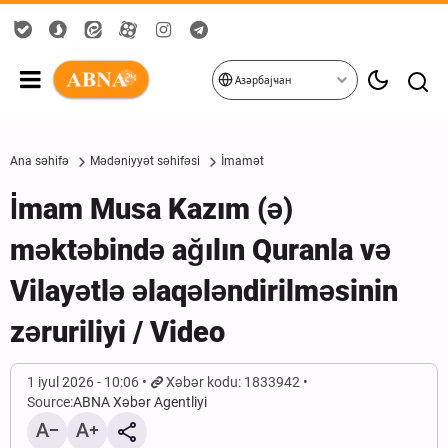
Азәрбајҹан
Ana səhifə
Mədəniyyət səhifəsi
İmamət
İmam Musa Kazım (ə)
məktəbində ağılın Quranla və
Vilayətlə əlaqələndirilməsinin
zəruriliyi / Video
1 iyul 2026 - 10:06
Xəbər kodu: 1833942
Source:
ABNA Xəbər Agentliyi