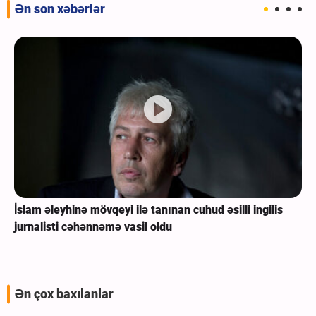
Ən son xəbərlər
İslam əleyhinə mövqeyi ilə tanınan cuhud əsilli ingilis
jurnalisti cəhənnəmə vasil oldu
Ən çox baxılanlar