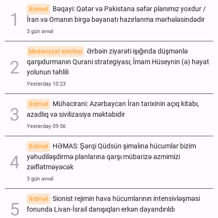
Bəqayi: Qətər və Pakistana səfər planımız yoxdur /
Xidmət
İran və Omanın birgə bəyanatı hazırlanma mərhələsindədir
3 gün əvvəl
Ərbəin ziyarəti işığında düşmənlə
Mədəniyyət səhifəsi
qarşıdurmanın Qurani strategiyası; İmam Hüseynin (ə) həyat
yolunun təhlili
Yesterday 10:23
Mühacirani: Azərbaycan İran tarixinin açıq kitabı,
Xidmət
azadlıq və sivilizasiya məktəbidir
Yesterday 09:56
HƏMAS: Şərqi Qüdsün şimalına hücumlar bizim
Xidmət
yəhudiləşdirmə planlarına qarşı mübarizə əzmimizi
zəiflətməyəcək
3 gün əvvəl
Sionist rejimin hava hücumlarının intensivləşməsi
Xidmət
fonunda Livan-İsrail danışıqları erkən dayandırıldı