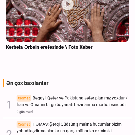
Kərbəla Ərbəin ərəfəsində \ Foto Xəbər
Ən çox baxılanlar
Bəqayi: Qətər və Pakistana səfər planımız yoxdur /
Xidmət
İran və Omanın birgə bəyanatı hazırlanma mərhələsindədir
2 gün əvvəl
HƏMAS: Şərqi Qüdsün şimalına hücumlar bizim
Xidmət
yəhudiləşdirmə planlarına qarşı mübarizə əzmimizi