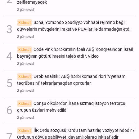
zəiflətməyəcək
2 gün əvvəl
Səna, Yəməndə Səudiyyə vəhhabi rejiminə bağlı
Xidmət
qüvvələrin mövqelərini raket və PUA-lar ilə darmadağın etdi
2 gün əvvəl
Code Pink hərəkatının fəalı ABŞ Konqresindən İsrail
Xidmət
bayrağının götürülməsini tələb etdi \ Video
2 gün əvvəl
Ərəb analitiki: ABŞ hərbi komandirləri "Vyetnam
Xidmət
təcrübəsini" təkrarlamaqdan qorxurlar
2 gün əvvəl
Qonşu ölkələrdən İrana sızmaq istəyən terrorçu
Xidmət
qrupun üzvləri məhv edildi
2 gün əvvəl
İİR Ordu sözçüsü: Ordu tam hazırlıq vəziyyətindədir /
Xidmət
Ordunun döyüş qabiliyyəti davamlı olaraq inkişaf edir