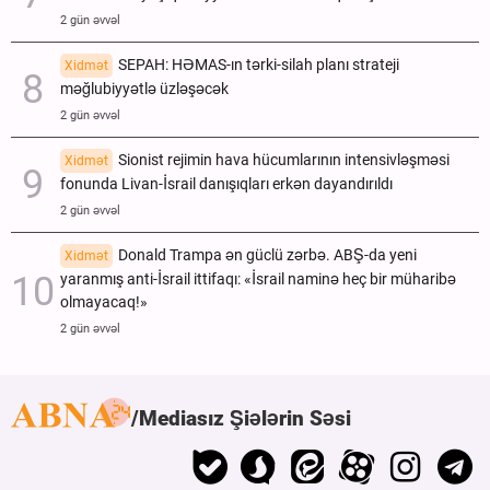
2 gün əvvəl
SEPAH: HƏMAS-ın tərki-silah planı strateji
Xidmət
məğlubiyyətlə üzləşəcək
2 gün əvvəl
Sionist rejimin hava hücumlarının intensivləşməsi
Xidmət
fonunda Livan-İsrail danışıqları erkən dayandırıldı
2 gün əvvəl
Donald Trampa ən güclü zərbə. ABŞ-da yeni
Xidmət
yaranmış anti-İsrail ittifaqı: «İsrail naminə heç bir müharibə
olmayacaq!»
2 gün əvvəl
Mediasız Şiələrin Səsi