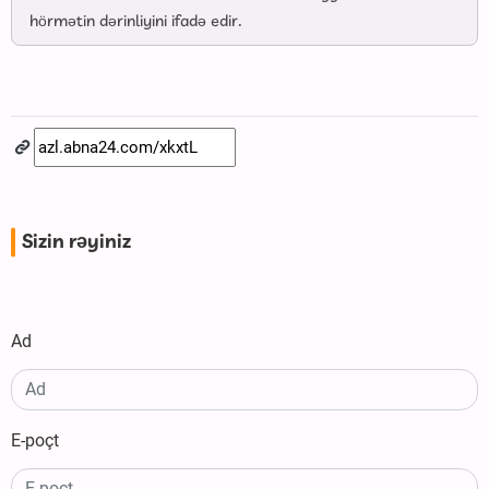
hörmətin dərinliyini ifadə edir.
Sizin rəyiniz
Ad
E-poçt