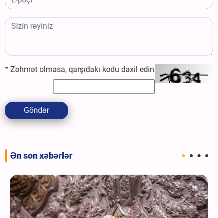
*
Zəhmət olmasa, qarşıdakı kodu daxil edin
Göndər
Ən son xəbərlər