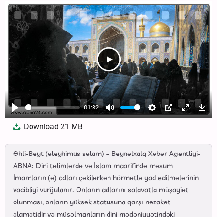
01:32
Play
Mute
Settings
PIP
Enter
Dow
Download
21 MB
fullscree
Əhli-Beyt (əleyhimus səlam) – Beynəlxalq Xəbər Agentliyi-
ABNA: Dini təlimlərdə və İslam maarifində məsum
İmamların (ə) adları çəkilərkən hörmətlə yad edilmələrinin
vacibliyi vurğulanır. Onların adlarını salavatla müşayiət
olunması, onların yüksək statusuna qarşı nəzakət
əlamətidir və müsəlmanların dini mədəniyyətindəki