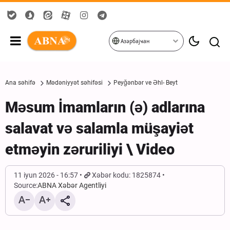
Азәрбајҹан
Ana səhifə
Mədəniyyət səhifəsi
Peyğənbər ve Əhl- Beyt
Məsum İmamların (ə) adlarına
salavat və salamla müşayiət
etməyin zəruriliyi \ Video
11 iyun 2026 - 16:57
Xəbər kodu: 1825874
Source:
ABNA Xəbər Agentliyi