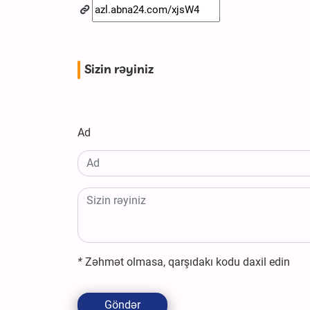
Sizin rəyiniz
Ad
*
Zəhmət olmasa, qarşıdakı kodu daxil edin
Göndər