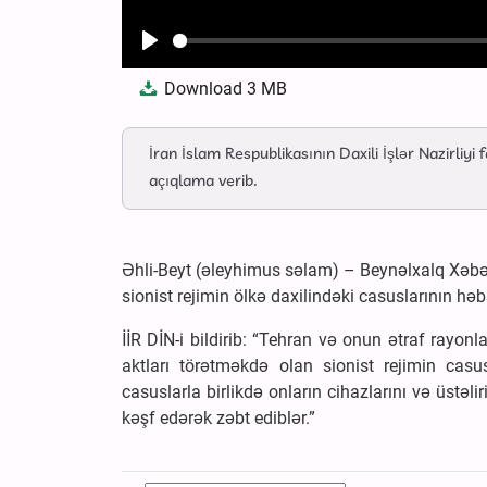
Play
Download
3 MB
İran İslam Respublikasının Daxili İşlər Nazirliyi f
açıqlama verib.
Əhli-Beyt (əleyhimus səlam) – Beynəlxalq Xəbər A
sionist rejimin ölkə daxilindəki casuslarının həb
İİR DİN-i bildirib: “Tehran və onun ətraf rayon
aktları törətməkdə olan sionist rejimin casu
casuslarla birlikdə onların cihazlarını və üstəli
kəşf edərək zəbt ediblər.”