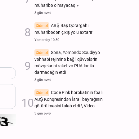
müharibə olmayacaq!»
3 gün əvvəl
ABŞ Baş Qərargahı
Xidmət
müharibədən çıxış yolu axtarır
Yesterday 10:30
Səna, Yəməndə Səudiyyə
Xidmət
vəhhabi rejiminə bağlı qüvvələrin
mövqelərini raket və PUA-lar ilə
darmadağın etdi
3 gün əvvəl
Code Pink hərəkatının fəalı
Xidmət
ABŞ Konqresindən İsrail bayrağının
götürülməsini tələb etdi \ Video
3 gün əvvəl