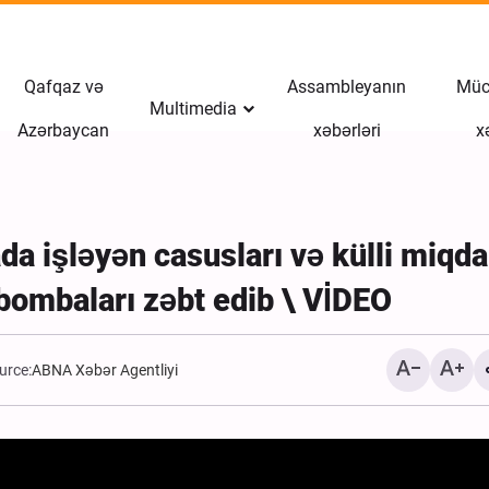
Qafqaz və
Assambleyanın
Müct
Multimedia
Azərbaycan
xəbərləri
x
da işləyən casusları və külli miqd
bombaları zəbt edib \ VİDEO
urce:
ABNA Xəbər Agentliyi
Mühacirani: Azərbaycan 
tarixinin açıq kitabı, azad
sivilizasiya məktəbidir