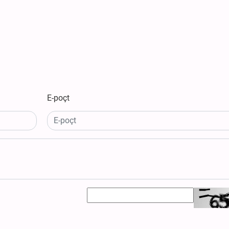
E-poçt