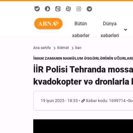
Bütün
Dünya
xəbərlər
xəbərləri
Ana səhifə
Xidmət
İran
İMAM ZAMANIN NAMƏLUM ƏSGƏRLƏRİNİN UĞURLARI
İİR Polisi Tehranda mossa
kvadokopter və dronlarla 
19 iyun 2025 - 18:33
Xəbər kodu: 1699714
So