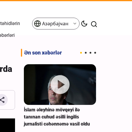
əhidlərin
Азәрбајҹан
əbərləri
Ən son xəbərlər
arda
İran
İslam əleyhinə mövqeyi ilə
ABŞ Baş Qəra
lıq və
tanınan cuhud əsilli ingilis
çıxış yolu axta
jurnalisti cəhənnəmə vasil oldu