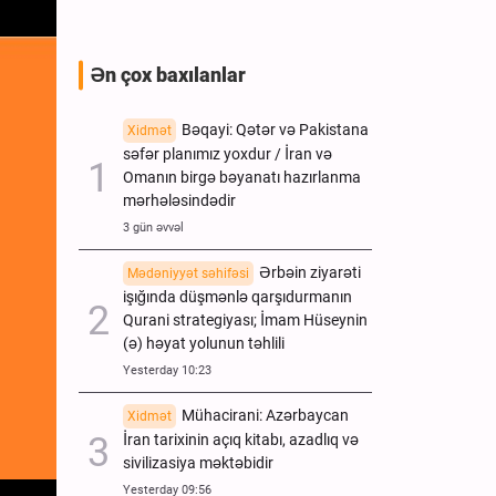
Ən çox baxılanlar
Bəqayi: Qətər və Pakistana
Xidmət
səfər planımız yoxdur / İran və
Omanın birgə bəyanatı hazırlanma
mərhələsindədir
3 gün əvvəl
Ərbəin ziyarəti
Mədəniyyət səhifəsi
işığında düşmənlə qarşıdurmanın
Qurani strategiyası; İmam Hüseynin
(ə) həyat yolunun təhlili
Yesterday 10:23
Mühacirani: Azərbaycan
Xidmət
İran tarixinin açıq kitabı, azadlıq və
sivilizasiya məktəbidir
Yesterday 09:56