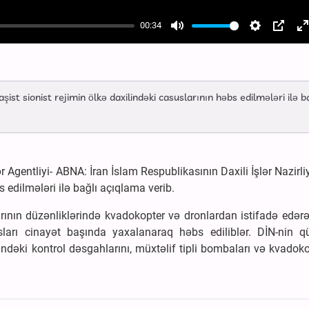
00:34
Mute
Settings
PIP
E
f
aşist sionist rejimin ölkə daxilindəki casuslarının həbs edilmələri ilə b
gentliyi- ABNA: İran İslam Respublikasının Daxili İşlər Nazirliy
s edilmələri ilə bağlı açıqlama verib.
larının düzənliklərində kvadokopter və dronlardan istifadə edərə
sları cinayət başında yaxalanaraq həbs ediliblər. DİN-nin qü
rindəki kontrol dəsgahlarını, müxtəlif tipli bombaları və kvadoko