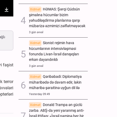
HƏMAS: Şərqi Qüdsün
Xidmət
şimalına hücumlar bizim
nter
Download
yəhudiləşdirmə planlarına qarşı
ullscreen
mübarizə əzmimizi zəiflətməyəcək
3 gün əvvəl
ağlı
Sionist rejimin hava
Xidmət
hücumlarının intensivləşməsi
fonunda Livan-İsrail danışıqları
erkən dayandırıldı
i faşist
3 gün əvvəl
Qəribəbadi: Diplomatiya
Xidmət
k terror
müharibədə də davam edir, lakin
vvələri
müharibə şəraitinə uyğun dil ilə
pterləri
Yesterday 09:49
Donald Trampa ən güclü
Xidmət
zərbə. ABŞ-da yeni yaranmış anti-
İsrail ittifaqı: «İsrail naminə heç bir