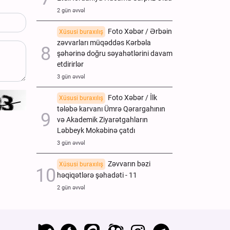
2 gün əvvəl
Foto Xəbər / Ərbəin
Xüsusi buraxılış
zəvvarları müqəddəs Kərbəla
şəhərinə doğru səyahətlərini davam
etdirirlər
3 gün əvvəl
Foto Xəbər / İlk
Xüsusi buraxılış
tələbə karvanı Ümrə Qərargahının
və Akademik Ziyarətgahların
Ləbbeyk Mokəbinə çatdı
3 gün əvvəl
Zəvvarın bəzi
Xüsusi buraxılış
həqiqətlərə şəhadəti - 11
2 gün əvvəl