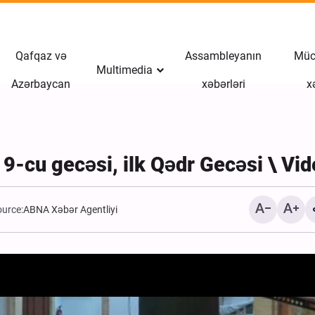
Qafqaz və
Assambleyanın
Müct
Multimedia
Azərbaycan
xəbərləri
x
9-cu gecəsi, ilk Qədr Gecəsi \ Vid
ource:
ABNA Xəbər Agentliyi
ABŞ işğalçı qüvvələrinin
adasında şəhid etdiyi İran
vətəndaşlar ilə vida mər
keçirilib