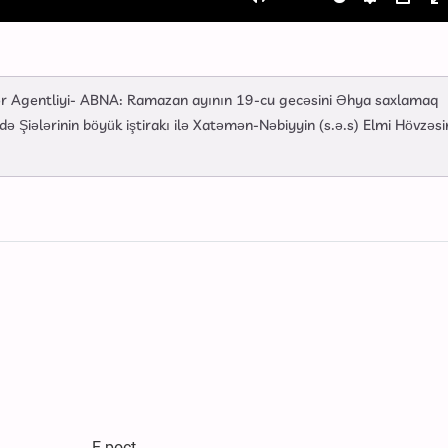
Mute
Settings
PIP
E
f
ər Agentliyi- ABNA: Ramazan ayının 19-cu gecəsini Əhya saxlamaq
 Şiələrinin böyük iştirakı ilə Xatəmən-Nəbiyyin (s.ə.s) Elmi Hövzəsi
E-poçt