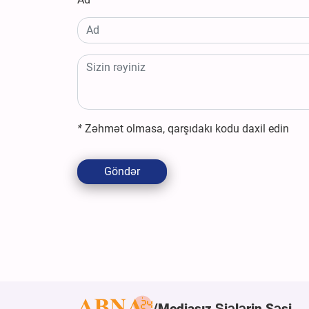
*
Zəhmət olmasa, qarşıdakı kodu daxil edin
Göndər
Mediasız Şiələrin Səsi