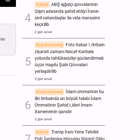
ABŞ işğalçı qüvvələrinin
Xidmət
nter
Download
Qişm adasında şəhid etdiyi İranın
ullscreen
sivil vətəndaşlar ilə vida mərasimi
keçirilib
2 gün əvvəl
nin
Foto Xəbər \ Ərbəin
Xüsusi buraxılış
ziyarəti zamanı Nəcəf-Kərbəla
yolunda təhlükəsizliyi gücləndirmək
üçün Həşdu Şəbi Qüvvələri
yerləşdirilib
3 gün əvvəl
İslam ümmətinin bu
Xüsusi buraxılış
ilki Ərbəində ən böyük tələbi İslam
Ümmətinin Şəhid Lideri İmam
Xameneinin qanıdır
2 gün əvvəl
Tramp İranı Yenə Təhdid
Xidmət
Etdi: İordaniya Hücumu Sürpriz Oldu