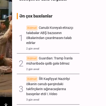
Ən çox baxılanlar
Cənubi Koreyalı etirazçı
Xidmət
tələbələr ABŞ bazasının
ölkələrindən çıxarılmasını tələb
edirlər
2 gün əvvəl
Guardian: Tramp İranla
Xidmət
müharibədə qalib gələ bilməz
2 gün əvvəl
İİR Kəşfiyyat Nazirliyi
Xidmət
ölkənin cənub-şərqindəki
təkfirçilərin sığınacaqlarına
basqınlar etdi \ Video
3 gün əvvəl