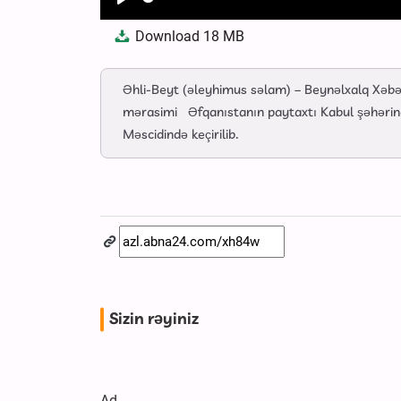
Play
Download
18 MB
Əhli-Beyt (əleyhimus səlam) – Beynəlxalq Xəb
mərasimi Əfqanıstanın paytaxtı Kabul şəhərində
Məscidində keçirilib.
Sizin rəyiniz
Ad