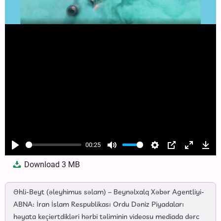
00:25
Play
Mute
Settings
PIP
Enter
Dow
Download
3 MB
fullscree
Əhli-Beyt (əleyhimus səlam) – Beynəlxalq Xəbər Agentliyi-
ABNA: İran İslam Respublikası Ordu Dəniz Piyadaları
həyata keçiertdikləri hərbi təliminin videosu mediada dərc