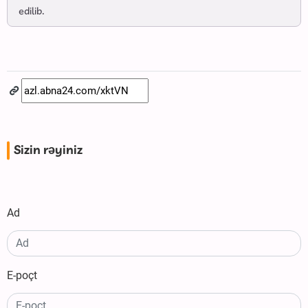
edilib.
Sizin rəyiniz
Ad
E-poçt