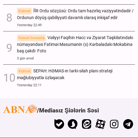
İİR Ordu sözçüsü: Ordu tam hazırlıq vəziyyətindədir /
Xidmət
Ordunun döyüş qabiliyyəti davamlı olaraq inkişaf edir
Yesterday 22:49
Vəliyyi Fəqihin Həcc və Ziyarət Təşkilatındakı
Xüsusi buraxılış
nümayəndəsi Fatiməi Məsumənin (s) Kərbəladakı Mokəbinə
baş çəkdi- Foto
3 gün əvvəl
SEPAH: HƏMAS-ın tərki-silah planı strateji
Xidmət
məğlubiyyətlə üzləşəcək
Yesterday 22:11
Mediasız Şiələrin Səsi