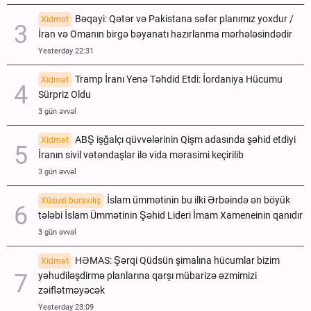
Bəqayi: Qətər və Pakistana səfər planımız yoxdur /
Xidmət
İran və Omanın birgə bəyanatı hazırlanma mərhələsindədir
Yesterday 22:31
Tramp İranı Yenə Təhdid Etdi: İordaniya Hücumu
Xidmət
Sürpriz Oldu
3 gün əvvəl
ABŞ işğalçı qüvvələrinin Qişm adasında şəhid etdiyi
Xidmət
İranın sivil vətəndaşlar ilə vida mərasimi keçirilib
3 gün əvvəl
İslam ümmətinin bu ilki Ərbəində ən böyük
Xüsusi buraxılış
tələbi İslam Ümmətinin Şəhid Lideri İmam Xameneinin qanıdır
3 gün əvvəl
HƏMAS: Şərqi Qüdsün şimalına hücumlar bizim
Xidmət
yəhudiləşdirmə planlarına qarşı mübarizə əzmimizi
zəiflətməyəcək
Yesterday 23:09