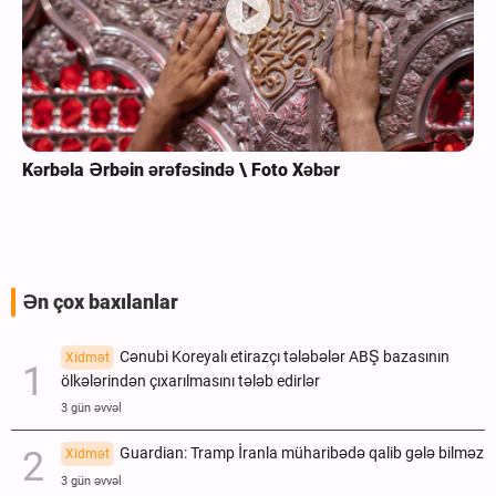
Kərbəla Ərbəin ərəfəsində \ Foto Xəbər
Ən çox baxılanlar
Cənubi Koreyalı etirazçı tələbələr ABŞ bazasının
Xidmət
ölkələrindən çıxarılmasını tələb edirlər
3 gün əvvəl
Guardian: Tramp İranla müharibədə qalib gələ bilməz
Xidmət
3 gün əvvəl