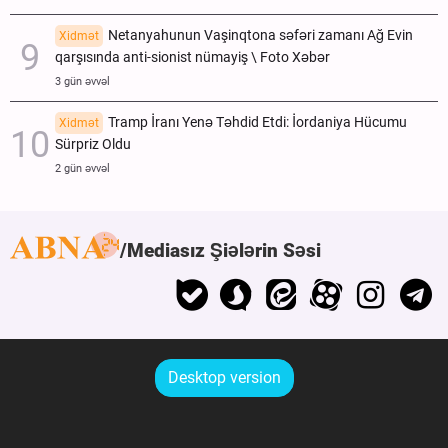
Netanyahunun Vaşinqtona səfəri zamanı Ağ Evin
Xidmət
qarşısında anti-sionist nümayiş \ Foto Xəbər
3 gün əvvəl
Tramp İranı Yenə Təhdid Etdi: İordaniya Hücumu
Xidmət
Sürpriz Oldu
2 gün əvvəl
Mediasız Şiələrin Səsi
Desktop version