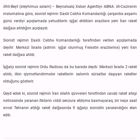
Əhli-Beyt (əleyhimus səlam) – Beynəlxalq Xəbər Agentliyi- ABNA: Əl-Cəzirənin
məlumatına görə, sionist rejimin Daxili Cəbhə Komandanlığı çərşənbə axşamı
günü verdiyi açıqlamada yəhudilərin işğal etdikləri ərazilərə yeni İran raket
dalğası atıldığını açıqlayıb.
Sionist rejimin Daxili Cəbhə Komandanlığı tərəfindən verilən açıqlamada
deyilir: Mərkəzi İsrailə (admin: işğal olunmuş Fələstin ərazilərinə) yeni İran
raket dalğası atılıb.
İşğalçı sionist rejimin Ordu Radiosu da bu barədə deyib: Mərkəzi İsrailə 2 raket
atılıb; ilkin qiymətləndirmələr raketlərin salxımlı sürsatlar daşıyan raketlər
olduğunu göstərir.
Qeyd edək ki, sionist rejimin İran silahlı qüvvələri tərəfindən cavab raket atəşi
nəticəsində yaranan itkilərin ciddi senzura etdiyinə baxmayaraq, bir neçə saat
əvvəl Tehranın atdığı raket dalğasında 9 işğalçı sionistin yaralandığını elan
edib.