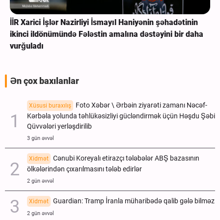
İİR Xarici İşlər Nazirliyi İsmayıl Haniyənin şəhadətinin
ikinci ildönümündə Fələstin amalına dəstəyini bir daha
vurğuladı
Ən çox baxılanlar
Foto Xəbər \ Ərbəin ziyarəti zamanı Nəcəf-
Xüsusi buraxılış
Kərbəla yolunda təhlükəsizliyi gücləndirmək üçün Həşdu Şəbi
Qüvvələri yerləşdirilib
3 gün əvvəl
Cənubi Koreyalı etirazçı tələbələr ABŞ bazasının
Xidmət
ölkələrindən çıxarılmasını tələb edirlər
2 gün əvvəl
Guardian: Tramp İranla müharibədə qalib gələ bilməz
Xidmət
2 gün əvvəl