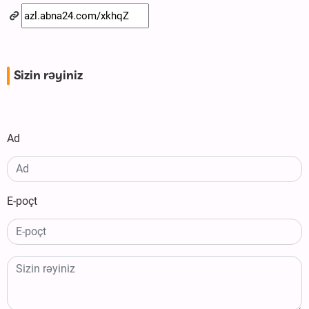
Sizin rəyiniz
Ad
E-poçt