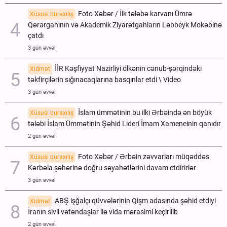
Foto Xəbər / İlk tələbə karvanı Ümrə
Xüsusi buraxılış
Qərargahının və Akademik Ziyarətgahların Ləbbeyk Mokəbinə
çatdı
3 gün əvvəl
İİR Kəşfiyyat Nazirliyi ölkənin cənub-şərqindəki
Xidmət
təkfirçilərin sığınacaqlarına basqınlar etdi \ Video
3 gün əvvəl
İslam ümmətinin bu ilki Ərbəində ən böyük
Xüsusi buraxılış
tələbi İslam Ümmətinin Şəhid Lideri İmam Xameneinin qanıdır
2 gün əvvəl
Foto Xəbər / Ərbəin zəvvarları müqəddəs
Xüsusi buraxılış
Kərbəla şəhərinə doğru səyahətlərini davam etdirirlər
3 gün əvvəl
ABŞ işğalçı qüvvələrinin Qişm adasında şəhid etdiyi
Xidmət
İranın sivil vətəndaşlar ilə vida mərasimi keçirilib
2 gün əvvəl