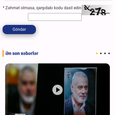
*
Zəhmət olmasa, qarşıdakı kodu daxil edin
Göndər
Ən son xəbərlər