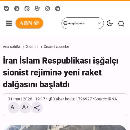
Азәрбајҹан
Ana səhifə
Xidmət
Önəmli xəbərlər
İran İslam Respublikası işğalçı
sionist rejiminə yeni raket
dalğasını başlatdı
31 mart 2026 - 19:17
Xəbər kodu: 1796927
Source:
IRNA