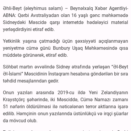
Əhli-Beyt (əleyhimus səlam) – Beynəlxalq Xəbər Agentliyi-
ABNA: Qərbi Avstraliyadan olan 16 yaşlı gənc məhkəmədə
Sidneydəki Məscidə qarşı internetdə hədələyici material
yerləşdirdiyini etiraf edib.
Yetkinlik yaşına çatmadığı üçün şəxsiyyəti açıqlanmayan
yeniyetmə cümə günü Bunbury Uşaq Məhkəməsində qısa
müddətə görünərək, etiraf edib.
Söhbət martın əvvəlində Sidney ətrafında yerləşən “Əl-Beyt
Əl-İslami” Məscidinin İnstaqram hesabına göndərilən bir sıra
təhdid mesajlarından gedir.
Onun yazıları arasında 2019-cu ildə Yeni Zelandiyanın
Kraystçörç şəhərində, iki Məsciddə, Cümə Namazı zamanı
51 nəfərin öldürülməsi ilə nəticələnən terror aktlarına işarə
edilib. Həmçinin onun yazılarında üstünlükçü və irqçi şüarlar
da mövcud olub.