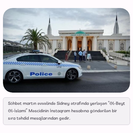
Söhbət martın əvvəlində Sidney ətrafında yerləşən “Əl-Beyt
Əl-İslami” Məscidinin İnstaqram hesabına göndərilən bir
sıra təhdid mesajlarından gedir.