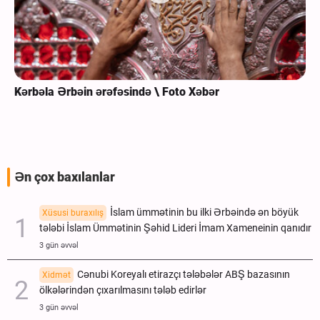
Kərbəla Ərbəin ərəfəsində \ Foto Xəbər
Ən çox baxılanlar
İslam ümmətinin bu ilki Ərbəində ən böyük
Xüsusi buraxılış
tələbi İslam Ümmətinin Şəhid Lideri İmam Xameneinin qanıdır
3 gün əvvəl
Cənubi Koreyalı etirazçı tələbələr ABŞ bazasının
Xidmət
ölkələrindən çıxarılmasını tələb edirlər
3 gün əvvəl