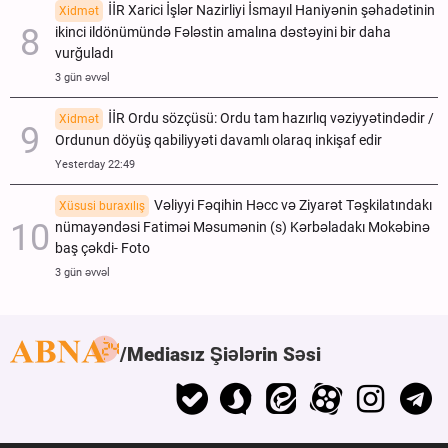
İİR Xarici İşlər Nazirliyi İsmayıl Haniyənin şəhadətinin
Xidmət
ikinci ildönümündə Fələstin amalına dəstəyini bir daha
vurğuladı
3 gün əvvəl
İİR Ordu sözçüsü: Ordu tam hazırlıq vəziyyətindədir /
Xidmət
Ordunun döyüş qabiliyyəti davamlı olaraq inkişaf edir
Yesterday 22:49
Vəliyyi Fəqihin Həcc və Ziyarət Təşkilatındakı
Xüsusi buraxılış
nümayəndəsi Fatiməi Məsumənin (s) Kərbəladakı Mokəbinə
baş çəkdi- Foto
3 gün əvvəl
Mediasız Şiələrin Səsi