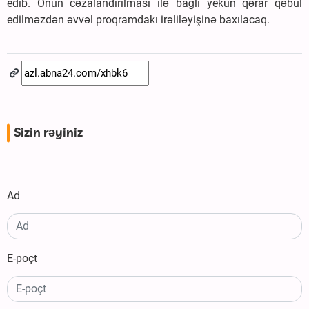
edib. Onun cəzalandırılması ilə bağlı yekun qərar qəbul
edilməzdən əvvəl proqramdakı irəliləyişinə baxılacaq.
Sizin rəyiniz
Ad
E-poçt