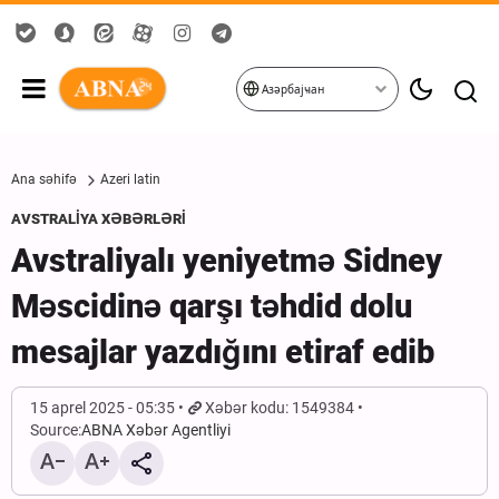
Азәрбајҹан
Ana səhifə
Azeri latin
AVSTRALİYA XƏBƏRLƏRİ
Avstraliyalı yeniyetmə Sidney
Məscidinə qarşı təhdid dolu
mesajlar yazdığını etiraf edib
15 aprel 2025 - 05:35
Xəbər kodu: 1549384
Source:
ABNA Xəbər Agentliyi