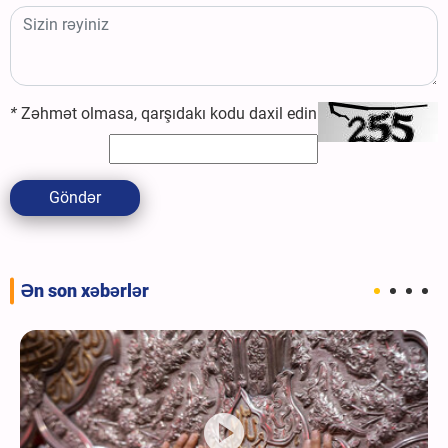
*
Zəhmət olmasa, qarşıdakı kodu daxil edin
Göndər
Ən son xəbərlər