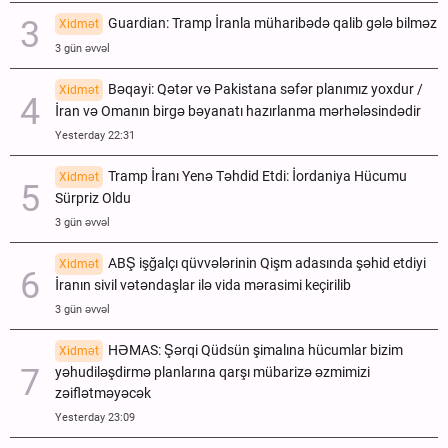
Guardian: Tramp İranla müharibədə qalib gələ bilməz
Xidmət
3 gün əvvəl
Bəqayi: Qətər və Pakistana səfər planımız yoxdur /
Xidmət
İran və Omanın birgə bəyanatı hazırlanma mərhələsindədir
Yesterday 22:31
Tramp İranı Yenə Təhdid Etdi: İordaniya Hücumu
Xidmət
Sürpriz Oldu
3 gün əvvəl
ABŞ işğalçı qüvvələrinin Qişm adasında şəhid etdiyi
Xidmət
İranın sivil vətəndaşlar ilə vida mərasimi keçirilib
3 gün əvvəl
HƏMAS: Şərqi Qüdsün şimalına hücumlar bizim
Xidmət
yəhudiləşdirmə planlarına qarşı mübarizə əzmimizi
zəiflətməyəcək
Yesterday 23:09