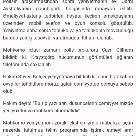
Polisin araşdırmasından sonra yeniyetmənin evi Qərbi
Avstraliyanın cənub-qərb bölgəsində müəyyən edilib.
Əməliyyat-axtarış tədbirləri həyata keçirən əməkdaşların
üzərindən mobil telefon və oyun konsolu götürülüb.
Yeniyetmə daha sonra təhlükə və ya təhlükənin mövcudluğu
barədə yanlış təsəvvür yaratmaqda ittiham olunub.
Məhkəmə iclası zamanı polis prokuroru Ceyn Gillham
bildirib ki, Kraystçörç hücumunun görüntüləri oğlanın
telefonunda saxlanılıb.
Hakim Stiven Butçer yeniyetməyə bildirib ki, onun hərəkətləri
əvvəllər təhdidlərə məruz qalan cəmiyyətdə qorxuya səbəb
olub.
Hakim deyib: “Bu tip yazıların, düşüncələrin cəmiyyətimizdə
yeri yoxdur və məhkum olunmalıdır”.
Məhkəmə yeniyetməni zorakı ekstremizmlə mübarizə üçün
nəzərdə tutulmuş təlim proqramında iştirak etməyi əmr